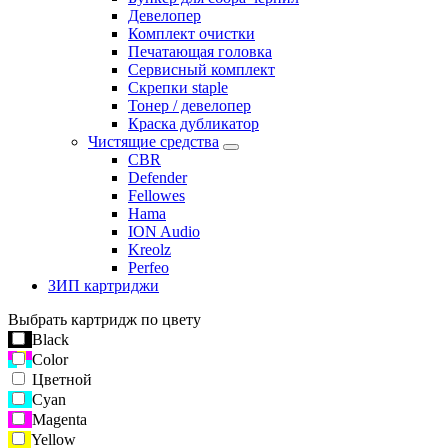
Девелопер
Комплект очистки
Печатающая головка
Сервисный комплект
Скрепки staple
Тонер / девелопер
Краска дубликатор
Чистящие средства
CBR
Defender
Fellowes
Hama
ION Audio
Kreolz
Perfeo
ЗИП картриджи
Выбрать картридж по цвету
Black
Color
Цветной
Cyan
Magenta
Yellow