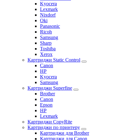
Kyocera
Lexmark
Nixdorf
Oki
Panasonic
Ricoh
Samsung
Sharp
Toshiba
Xerox
Картриджи Static Control
Canon
HP
Kyocera
Samsung
Картриджи Superfine
Brother
Canon
Epson
HP
Lexmark
Картриджи CopyRite
Картриджи по принтеру
Картриджи для Brother
Картриджи для Canon