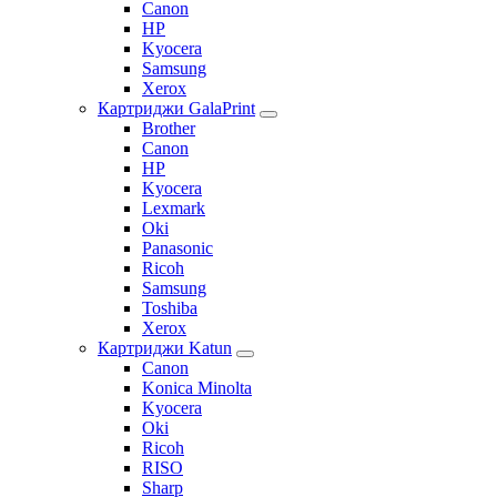
Canon
HP
Kyocera
Samsung
Xerox
Картриджи GalaPrint
Brother
Canon
HP
Kyocera
Lexmark
Oki
Panasonic
Ricoh
Samsung
Toshiba
Xerox
Картриджи Katun
Canon
Konica Minolta
Kyocera
Oki
Ricoh
RISO
Sharp