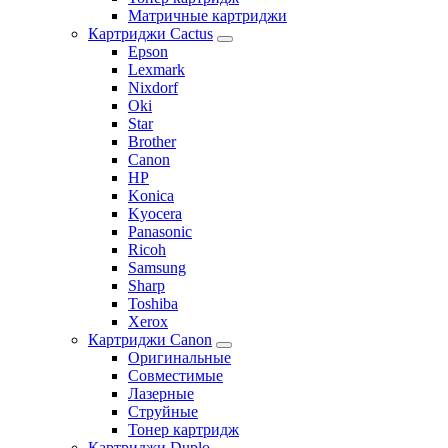
Матричные картриджи
Картриджи Cactus
Epson
Lexmark
Nixdorf
Oki
Star
Brother
Canon
HP
Konica
Kyocera
Panasonic
Ricoh
Samsung
Sharp
Toshiba
Xerox
Картриджи Canon
Оригинальные
Совместимые
Лазерные
Струйные
Тонер картридж
Картриджи Duplo