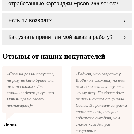
доставляем Вам картриджи Epson 266
отработанные картриджи Epson 266 series?
series
Заправка возможна. С
аналогами
этот
Есть ли возврат?
процесс проще, в случае с оригиналами
будет лучше обратиться к профессионалам.
Если картриджи Epson 266 series по какой-
В любом случае вы можете заправить
Как узнать принят ли мой заказ в работу?
то причине вам не подошли, мы при первом
картриджи Epson 266 series. У нас можно
же обращении, в кратчайшие сроки вернём
купить все необходимое для заправки
ваши деньги.
После размещения заказа на картриджи
картриджей любой марки и для любых
Epson 266 series на указанную вами
Отзывы от наших покупателей
моделей принтеров.
электронную почту придёт письмо с копией
заказа. Это значит, что заказ получен и мы
позвоним вам так быстро, как это возможно,
«Сколько раз ни покупали,
«Радует, что заправка у
чтобы оформить доставку. Если вы не
ни разу не было брака или
Brother не сложная, на нем
получили письмо с копией заказа,
пожалуйста, свяжитесь с нами через сервис
чего-то такого. Для
можно сказать и научился
обратная связь, или позвоните.
компании берем регулярно.
этому делу. Пробовал более
Нашли прямо своего
дешевый аналог от фирмы
поставщика)»
Cactus. В принципе заправка
оригинального, наверное,
подешевле выходит, чем
Денис
аналог каждый раз
покупать.»