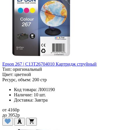
Epson 267 | C13T26704010 Картридж струйный
Тип:
оригинальный
Цвет:
цветной
Ресурс, объем:
200 стр
Код товара:
Л001190
Наличие:
10 шт.
Доставка:
Завтра
от
4160
p
до
3952
p