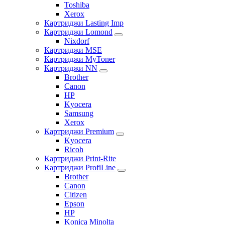
Toshiba
Xerox
Картриджи Lasting Imp
Картриджи Lomond
Nixdorf
Картриджи MSE
Картриджи MyToner
Картриджи NN
Brother
Canon
HP
Kyocera
Samsung
Xerox
Картриджи Premium
Kyocera
Ricoh
Картриджи Print-Rite
Картриджи ProfiLine
Brother
Canon
Citizen
Epson
HP
Konica Minolta