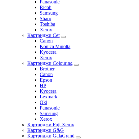
Panasonic
Ricoh
Samsung
Sharp
Toshiba
Xerox
Картриджи Cet
Canon
Konica Minolta
Kyocera
Xerox
Картриджи Colouring
Brother
Canon
Epson
HP
Kyocera
Lexmark
Oki
Panasonic
Samsung
Xerox
Картриджи Fuji Xerox
Картриджи G&G
Картриджи GalaGrand