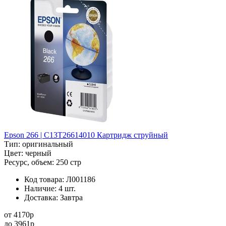
Epson 266 | C13T26614010 Картридж струйный
Тип:
оригинальный
Цвет:
черный
Ресурс, объем:
250 стр
Код товара:
Л001186
Наличие:
4 шт.
Доставка:
Завтра
от
4170
p
до
3961
p