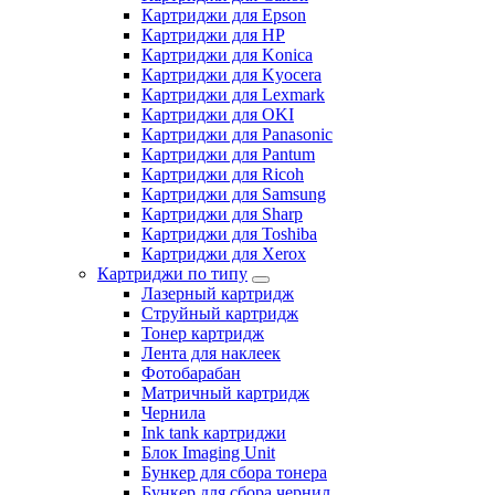
Картриджи для Epson
Картриджи для HP
Картриджи для Konica
Картриджи для Kyocera
Картриджи для Lexmark
Картриджи для OKI
Картриджи для Panasonic
Картриджи для Pantum
Картриджи для Ricoh
Картриджи для Samsung
Картриджи для Sharp
Картриджи для Toshiba
Картриджи для Xerox
Картриджи по типу
Лазерный картридж
Струйный картридж
Тонер картридж
Лента для наклеек
Фотобарабан
Матричный картридж
Чернила
Ink tank картриджи
Блок Imaging Unit
Бункер для сбора тонера
Бункер для сбора чернил