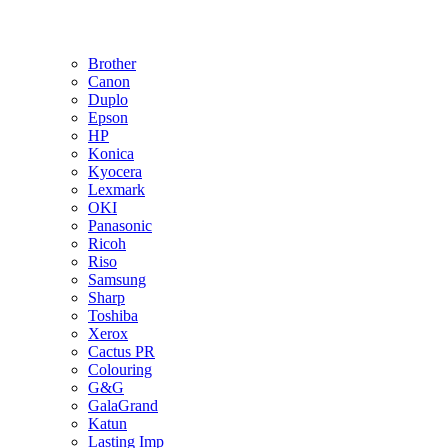
Brother
Canon
Duplo
Epson
HP
Konica
Kyocera
Lexmark
OKI
Panasonic
Ricoh
Riso
Samsung
Sharp
Toshiba
Xerox
Cactus PR
Colouring
G&G
GalaGrand
Katun
Lasting Imp