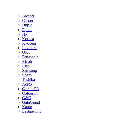
Brother
Canon
Duplo
Epson
HP
Konica
Kyocera
Lexmark
OKI
Panasonic
Ricoh
Riso
Samsung
Sharp
Toshiba
Xerox
Cactus PR
Colouring
G&G
GalaGrand
Katun
Lasting Imp