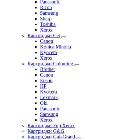
Panasonic
Ricoh
Samsung
Sharp
Toshiba
Xerox
Картриджи Cet
Canon
Konica Minolta
Kyocera
Xerox
Картриджи Colouring
Brother
Canon
Epson
HP
Kyocera
Lexmark
Oki
Panasonic
Samsung
Xerox
Картриджи Fuji Xerox
Картриджи G&G
Картриджи GalaGrand