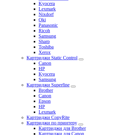
Kyocera
Lexmark
Nixdorf
Oki
Panasonic
Ricoh
Samsung
Sharp
Toshiba
Xerox
Картриджи Static Control
Canon
HP
Kyocera
Samsung
Картриджи Superfine
Brother
Canon
Epson
HP
Lexmark
Картриджи CopyRite
Картриджи по принтеру
Картриджи для Brother
Картриджи для Canon