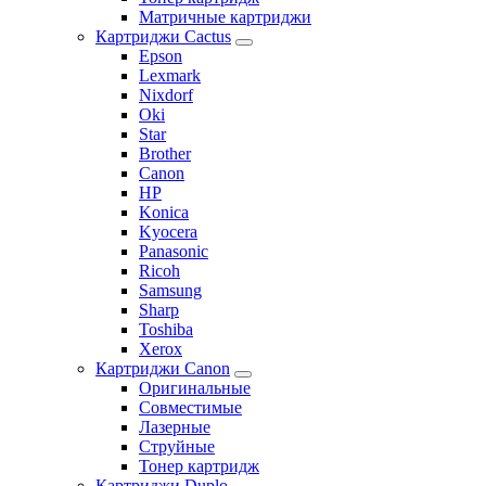
Матричные картриджи
Картриджи Cactus
Epson
Lexmark
Nixdorf
Oki
Star
Brother
Canon
HP
Konica
Kyocera
Panasonic
Ricoh
Samsung
Sharp
Toshiba
Xerox
Картриджи Canon
Оригинальные
Совместимые
Лазерные
Струйные
Тонер картридж
Картриджи Duplo