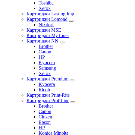
Toshiba
Xerox
Картриджи Lasting Imp
Картриджи Lomond
Nixdorf
Картриджи MSE
Картриджи MyToner
Картриджи NN
Brother
Canon
HP
Kyocera
Samsung
Xerox
Картриджи Premium
Kyocera
Ricoh
Картриджи Print-Rite
Картриджи ProfiLine
Brother
Canon
Citizen
Epson
HP
Konica Minolta