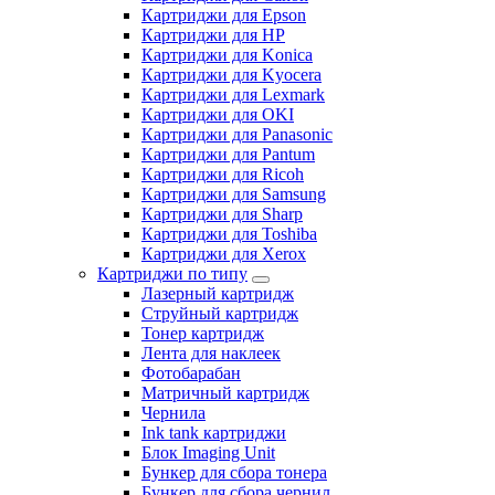
Картриджи для Epson
Картриджи для HP
Картриджи для Konica
Картриджи для Kyocera
Картриджи для Lexmark
Картриджи для OKI
Картриджи для Panasonic
Картриджи для Pantum
Картриджи для Ricoh
Картриджи для Samsung
Картриджи для Sharp
Картриджи для Toshiba
Картриджи для Xerox
Картриджи по типу
Лазерный картридж
Струйный картридж
Тонер картридж
Лента для наклеек
Фотобарабан
Матричный картридж
Чернила
Ink tank картриджи
Блок Imaging Unit
Бункер для сбора тонера
Бункер для сбора чернил