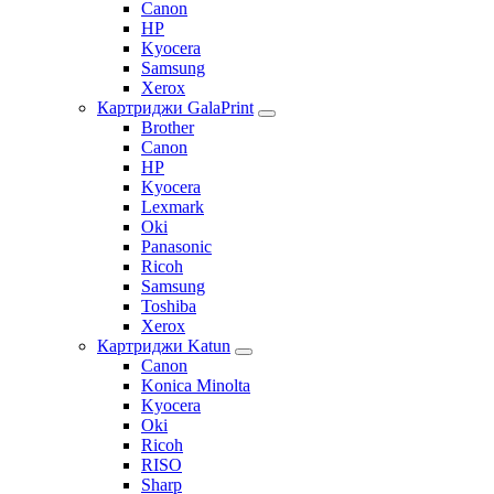
Canon
HP
Kyocera
Samsung
Xerox
Картриджи GalaPrint
Brother
Canon
HP
Kyocera
Lexmark
Oki
Panasonic
Ricoh
Samsung
Toshiba
Xerox
Картриджи Katun
Canon
Konica Minolta
Kyocera
Oki
Ricoh
RISO
Sharp