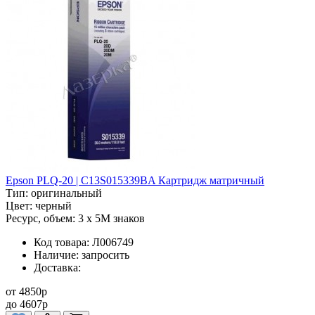
Epson PLQ-20 | C13S015339BA Картридж матричный
Тип:
оригинальный
Цвет:
черный
Ресурс, объем:
3 x 5M знаков
Код товара:
Л006749
Наличие:
запросить
Доставка:
от
4850
p
до
4607
p