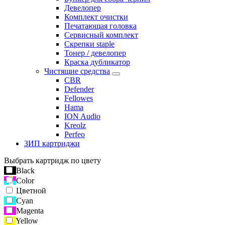
Девелопер
Комплект очистки
Печатающая головка
Сервисный комплект
Скрепки staple
Тонер / девелопер
Краска дубликатор
Чистящие средства
CBR
Defender
Fellowes
Hama
ION Audio
Kreolz
Perfeo
ЗИП картриджи
Выбрать картридж по цвету
Black
Color
Цветной
Cyan
Magenta
Yellow