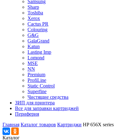
Samsung
Sharp
Toshiba
Xerox
Cactus PR
Colouring
G&G
GalaGrand
Katun
Lasting Imp
Lomond
MSE
NN
Premium
ProfiLine
Static Control
Superfine
Чистящие средства
ЗИП для принтера
Все для заправки картриджей
Периферия
Главная
Каталог товаров
Картриджи
HP 656X series
Каталог