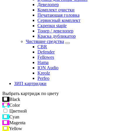
Девелопер
Комплект очистки
Печатающая головка
Сервисный комплект
Скрепки staple
Тонер / девелопер
Краска дубликатор
Чистящие средства
CBR
Defender
Fellowes
Hama
ION Audio
Kreolz
Perfeo
ЗИП картриджи
Выбрать картридж по цвету
Black
Color
Цветной
Cyan
Magenta
Yellow