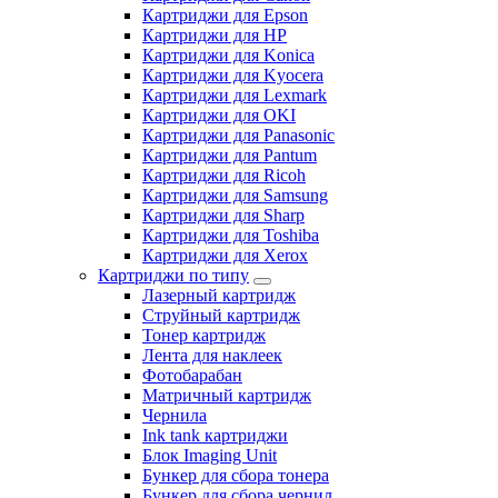
Картриджи для Epson
Картриджи для HP
Картриджи для Konica
Картриджи для Kyocera
Картриджи для Lexmark
Картриджи для OKI
Картриджи для Panasonic
Картриджи для Pantum
Картриджи для Ricoh
Картриджи для Samsung
Картриджи для Sharp
Картриджи для Toshiba
Картриджи для Xerox
Картриджи по типу
Лазерный картридж
Струйный картридж
Тонер картридж
Лента для наклеек
Фотобарабан
Матричный картридж
Чернила
Ink tank картриджи
Блок Imaging Unit
Бункер для сбора тонера
Бункер для сбора чернил