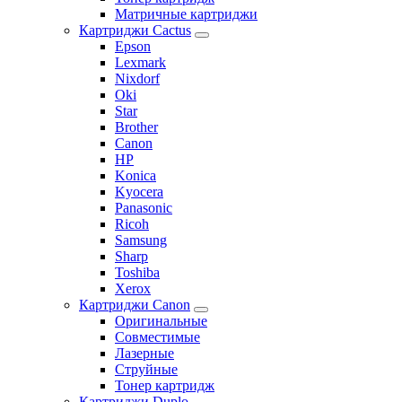
Матричные картриджи
Картриджи Cactus
Epson
Lexmark
Nixdorf
Oki
Star
Brother
Canon
HP
Konica
Kyocera
Panasonic
Ricoh
Samsung
Sharp
Toshiba
Xerox
Картриджи Canon
Оригинальные
Совместимые
Лазерные
Струйные
Тонер картридж
Картриджи Duplo