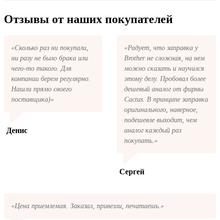
купить все необходимое для заправки
ваши деньги.
После размещения заказа на картриджи
картриджей любой марки и для любых
IBM 2380 series на указанную вами
Отзывы от наших покупателей
моделей принтеров.
электронную почту придёт письмо с копией
заказа. Это значит, что заказ получен и мы
позвоним вам так быстро, как это возможно,
«Сколько раз ни покупали,
«Радует, что заправка у
чтобы оформить доставку. Если вы не
ни разу не было брака или
Brother не сложная, на нем
получили письмо с копией заказа,
пожалуйста, свяжитесь с нами через сервис
чего-то такого. Для
можно сказать и научился
обратная связь, или позвоните.
компании берем регулярно.
этому делу. Пробовал более
Нашли прямо своего
дешевый аналог от фирмы
поставщика)»
Cactus. В принципе заправка
оригинального, наверное,
подешевле выходит, чем
Денис
аналог каждый раз
покупать.»
Сергей
«Цена приемлемая. Заказал, привезли, печатаешь.»