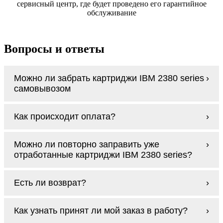
сервисный центр, где будет проведено его гарантийное
обслуживание
Вопросы и ответы
Можно ли забрать картриджи IBM 2380 series
самовывозом
У нас нет самовывоза, но мы быстро
Как происходит оплата?
доставим заказ и сделаем это бесплатно
при сумме покупок от 3000 рублей.
Оплачиваются картриджи IBM 2380 series
Мы гарантируем цельность упаковки, когда
Можно ли повторно заправить уже
наличными курьеру при получении заказа.
доставляем Вам картриджи IBM 2380 series
отработанные картриджи IBM 2380 series?
Заправка возможна. С
аналогами
этот
Есть ли возврат?
процесс проще, в случае с оригиналами
будет лучше обратиться к профессионалам.
Если картриджи IBM 2380 series по какой-то
В любом случае вы можете заправить
Как узнать принят ли мой заказ в работу?
причине вам не подошли, мы при первом
картриджи IBM 2380 series. У нас можно
же обращении, в кратчайшие сроки вернём