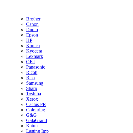
Brother
Canon
Duplo
Epson
HP
Konica
Kyocera
Lexmark
OKI
Panasonic
Ricoh
Riso
Samsung
Sharp
Toshiba
Xerox
Cactus PR
Colouring
G&G
GalaGrand
Katun
Lasting Imp