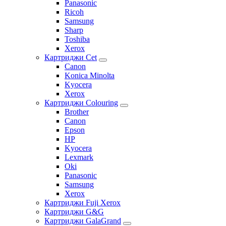
Panasonic
Ricoh
Samsung
Sharp
Toshiba
Xerox
Картриджи Cet
Canon
Konica Minolta
Kyocera
Xerox
Картриджи Colouring
Brother
Canon
Epson
HP
Kyocera
Lexmark
Oki
Panasonic
Samsung
Xerox
Картриджи Fuji Xerox
Картриджи G&G
Картриджи GalaGrand