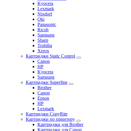
Kyocera
Lexmark
Nixdorf
Oki
Panasonic
Ricoh
Samsung
Sharp
Toshiba
Xerox
Картриджи Static Control
Canon
HP
Kyocera
Samsung
Картриджи Superfine
Brother
Canon
Epson
HP
Lexmark
Картриджи CopyRite
Картриджи по принтеру
Картриджи для Brother
Картриджи для Canon