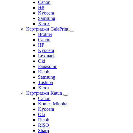
Canon
HP
Kyocera
Samsung
Xerox
Картриджи GalaPrint
Brother
Canon
HP
Kyocera
Lexmark
Oki
Panasonic
Ricoh
Samsung
Toshiba
Xerox
Картриджи Katun
Canon
Konica Minolta
Kyocera
Oki
Ricoh
RISO
Sharp