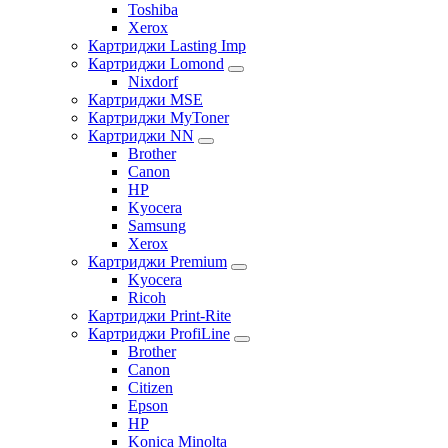
Toshiba
Xerox
Картриджи Lasting Imp
Картриджи Lomond
Nixdorf
Картриджи MSE
Картриджи MyToner
Картриджи NN
Brother
Canon
HP
Kyocera
Samsung
Xerox
Картриджи Premium
Kyocera
Ricoh
Картриджи Print-Rite
Картриджи ProfiLine
Brother
Canon
Citizen
Epson
HP
Konica Minolta