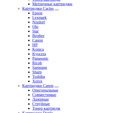
Матричные картриджи
Картриджи Cactus
Epson
Lexmark
Nixdorf
Oki
Star
Brother
Canon
HP
Konica
Kyocera
Panasonic
Ricoh
Samsung
Sharp
Toshiba
Xerox
Картриджи Canon
Оригинальные
Совместимые
Лазерные
Струйные
Тонер картридж
Картриджи Duplo