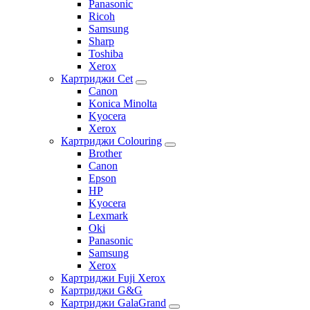
Panasonic
Ricoh
Samsung
Sharp
Toshiba
Xerox
Картриджи Cet
Canon
Konica Minolta
Kyocera
Xerox
Картриджи Colouring
Brother
Canon
Epson
HP
Kyocera
Lexmark
Oki
Panasonic
Samsung
Xerox
Картриджи Fuji Xerox
Картриджи G&G
Картриджи GalaGrand