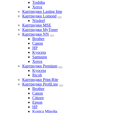
Toshiba
Xerox
Картриджи Lasting Imp
Картриджи Lomond
Nixdorf
Картриджи MSE
Картриджи MyToner
Картриджи NN
Brother
Canon
HP
Kyocera
Samsung
Xerox
Картриджи Premium
Kyocera
Ricoh
Картриджи Print-Rite
Картриджи ProfiLine
Brother
Canon
Citizen
Epson
HP
Konica Minolta