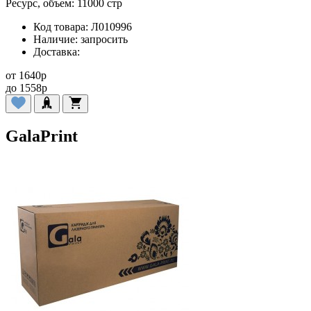
Ресурс, объем:
11000 стр
Код товара:
Л010996
Наличие:
запросить
Доставка:
от
1640
p
до
1558
p
GalaPrint