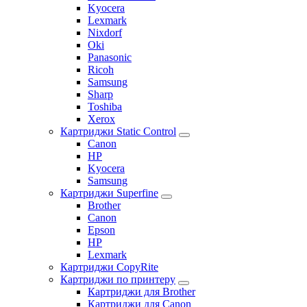
Kyocera
Lexmark
Nixdorf
Oki
Panasonic
Ricoh
Samsung
Sharp
Toshiba
Xerox
Картриджи Static Control
Canon
HP
Kyocera
Samsung
Картриджи Superfine
Brother
Canon
Epson
HP
Lexmark
Картриджи CopyRite
Картриджи по принтеру
Картриджи для Brother
Картриджи для Canon