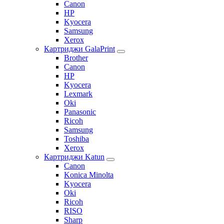
Canon
HP
Kyocera
Samsung
Xerox
Картриджи GalaPrint
Brother
Canon
HP
Kyocera
Lexmark
Oki
Panasonic
Ricoh
Samsung
Toshiba
Xerox
Картриджи Katun
Canon
Konica Minolta
Kyocera
Oki
Ricoh
RISO
Sharp