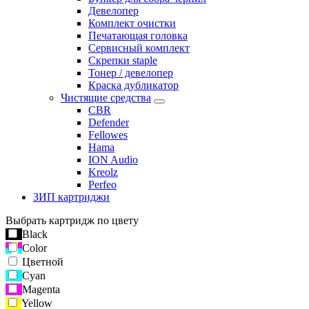
Девелопер
Комплект очистки
Печатающая головка
Сервисный комплект
Скрепки staple
Тонер / девелопер
Краска дубликатор
Чистящие средства
CBR
Defender
Fellowes
Hama
ION Audio
Kreolz
Perfeo
ЗИП картриджи
Выбрать картридж по цвету
Black
Color
Цветной
Cyan
Magenta
Yellow