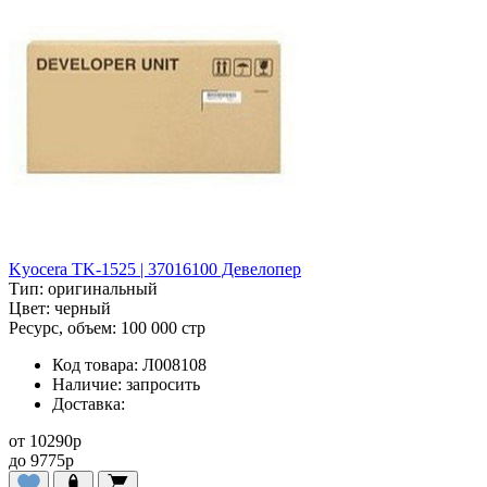
Kyocera TK-1525 | 37016100 Девелопер
Тип:
оригинальный
Цвет:
черный
Ресурс, объем:
100 000 стр
Код товара:
Л008108
Наличие:
запросить
Доставка:
от
10290
p
до
9775
p