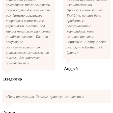
чтобы оформить доставку. Если вы не
приходится много печатать
или качественно.
получили письмо с копией заказа,
пожалуйста, свяжитесь с нами через сервис
тогда картридж улетает на
Пробовал совместимый
обратная связь, или позвоните.
раз. Помимо оригиналов
ProfiLine, но там были
попробовал совместимые
проблемы с
картриджи. Честно, под
распознаванием
микроскопом может кто-то
картриджа, хотя
и найдет отличия. Так что
печатал при этом
покупаю по
нормально. В общем пока
обстоятельствам, для
решил, что Brother буду
интенсивного использования
брать.»
аналоги, для качества
оригинальные.»
Андрей
Владимир
«Цена приемлемая. Заказал, привезли, печатаешь.»
Антон