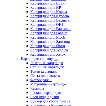
Картриджи для Epson
Картриджи для HP
Картриджи для Konica
Картриджи для Kyocera
Картриджи для Lexmark
Картриджи для OKI
Картриджи для Panasonic
Картриджи для Pantum
Картриджи для Ricoh
Картриджи для Samsung
Картриджи для Sharp
Картриджи для Toshiba
Картриджи для Xerox
Картриджи по типу
Лазерный картридж
Струйный картридж
Тонер картридж
Лента для наклеек
Фотобарабан
Матричный картридж
Чернила
Ink tank картриджи
Блок Imaging Unit
Бункер для сбора тонера
Бункер для сбора чернил