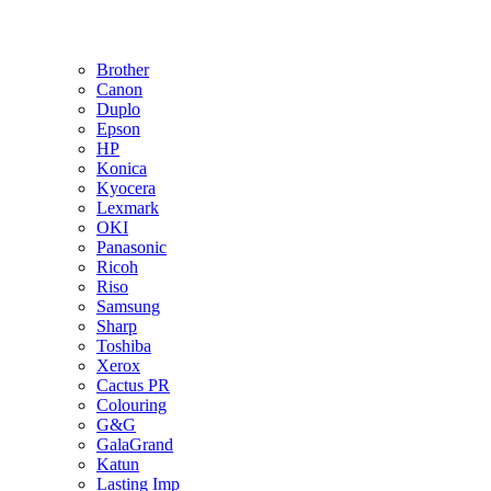
Brother
Canon
Duplo
Epson
HP
Konica
Kyocera
Lexmark
OKI
Panasonic
Ricoh
Riso
Samsung
Sharp
Toshiba
Xerox
Cactus PR
Colouring
G&G
GalaGrand
Katun
Lasting Imp