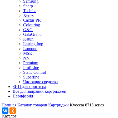
Samsung
Sharp
Toshiba
Xerox
Cactus PR
Colouring
G&G
GalaGrand
Katun
Lasting Imp
Lomond
MSE
NN
Premium
ProfiLine
Static Control
Superfine
Чистящие средства
ЗИП для принтера
Все для заправки картриджей
Периферия
Главная
Каталог товаров
Картриджи
Kyocera 8715 series
Каталог