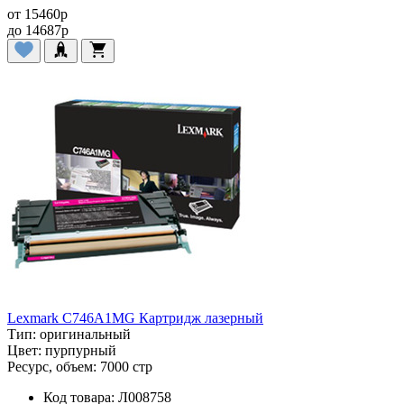
от
15460
p
до
14687
p
Lexmark C746A1MG Картридж лазерный
Тип:
оригинальный
Цвет:
пурпурный
Ресурс, объем:
7000 стр
Код товара:
Л008758