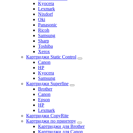
Kyocera
Lexmark
Nixdorf
Oki
Panasonic
Ricoh
Samsung
Sharp
Toshiba
Xerox
Картриджи Static Control
Canon
HP
Kyocera
Samsung
Картриджи Superfine
Brother
Canon
Epson
HP
Lexmark
Картриджи CopyRite
Картриджи по принтеру
Картриджи для Brother
Картриджи для Canon