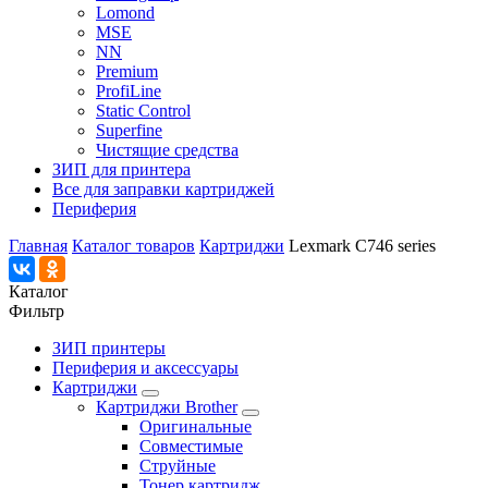
Lomond
MSE
NN
Premium
ProfiLine
Static Control
Superfine
Чистящие средства
ЗИП для принтера
Все для заправки картриджей
Периферия
Главная
Каталог товаров
Картриджи
Lexmark C746 series
Каталог
Фильтр
ЗИП принтеры
Периферия и аксессуары
Картриджи
Картриджи Brother
Оригинальные
Совместимые
Струйные
Тонер картридж