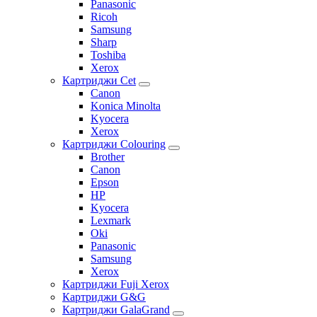
Panasonic
Ricoh
Samsung
Sharp
Toshiba
Xerox
Картриджи Cet
Canon
Konica Minolta
Kyocera
Xerox
Картриджи Colouring
Brother
Canon
Epson
HP
Kyocera
Lexmark
Oki
Panasonic
Samsung
Xerox
Картриджи Fuji Xerox
Картриджи G&G
Картриджи GalaGrand