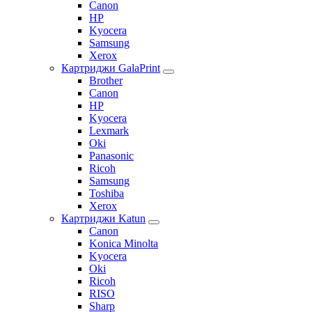
Canon
HP
Kyocera
Samsung
Xerox
Картриджи GalaPrint
Brother
Canon
HP
Kyocera
Lexmark
Oki
Panasonic
Ricoh
Samsung
Toshiba
Xerox
Картриджи Katun
Canon
Konica Minolta
Kyocera
Oki
Ricoh
RISO
Sharp