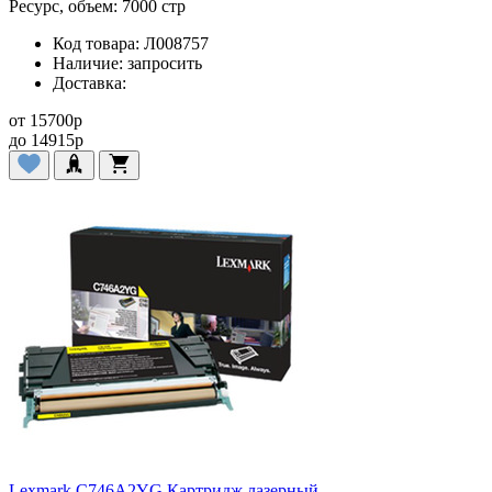
Ресурс, объем:
7000 стр
Код товара:
Л008757
Наличие:
запросить
Доставка:
от
15700
p
до
14915
p
Lexmark C746A2YG Картридж лазерный