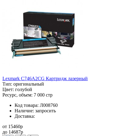
Lexmark C746A2CG Картридж лазерный
Тип:
оригинальный
Цвет:
голубой
Ресурс, объем:
7 000 стр
Код товара:
Л008760
Наличие:
запросить
Доставка:
от
15460
p
до
14687
p