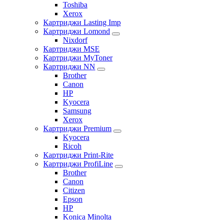
Toshiba
Xerox
Картриджи Lasting Imp
Картриджи Lomond
Nixdorf
Картриджи MSE
Картриджи MyToner
Картриджи NN
Brother
Canon
HP
Kyocera
Samsung
Xerox
Картриджи Premium
Kyocera
Ricoh
Картриджи Print-Rite
Картриджи ProfiLine
Brother
Canon
Citizen
Epson
HP
Konica Minolta