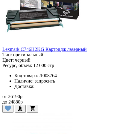
Lexmark C746H2KG Картридж лазерный
Тип:
оригинальный
Цвет:
черный
Ресурс, объем:
12 000 стр
Код товара:
Л008764
Наличие:
запросить
Доставка:
от
26190
p
до
24880
p