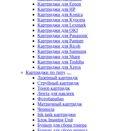
Картриджи для Epson
Картриджи для HP
Картриджи для Konica
Картриджи для Kyocera
Картриджи для Lexmark
Картриджи для OKI
Картриджи для Panasonic
Картриджи для Pantum
Картриджи для Ricoh
Картриджи для Samsung
Картриджи для Sharp
Картриджи для Toshiba
Картриджи для Xerox
Картриджи по типу
Лазерный картридж
Струйный картридж
Тонер картридж
Лента для наклеек
Фотобарабан
Матричный картридж
Чернила
Ink tank картриджи
Блок Imaging Unit
Бункер для сбора тонера
Бункер для сбора чернил