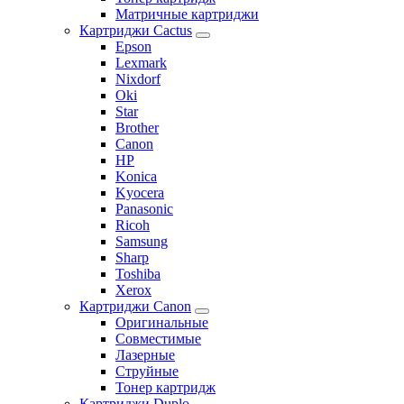
Матричные картриджи
Картриджи Cactus
Epson
Lexmark
Nixdorf
Oki
Star
Brother
Canon
HP
Konica
Kyocera
Panasonic
Ricoh
Samsung
Sharp
Toshiba
Xerox
Картриджи Canon
Оригинальные
Совместимые
Лазерные
Струйные
Тонер картридж
Картриджи Duplo