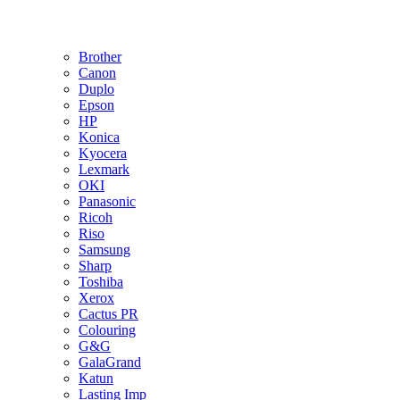
Brother
Canon
Duplo
Epson
HP
Konica
Kyocera
Lexmark
OKI
Panasonic
Ricoh
Riso
Samsung
Sharp
Toshiba
Xerox
Cactus PR
Colouring
G&G
GalaGrand
Katun
Lasting Imp