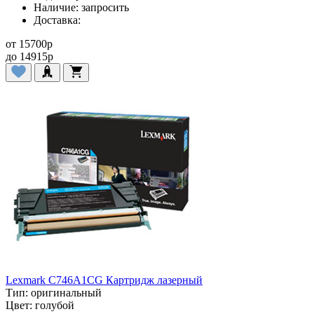
Наличие:
запросить
Доставка:
от
15700
p
до
14915
p
Lexmark C746A1CG Картридж лазерный
Тип:
оригинальный
Цвет:
голубой