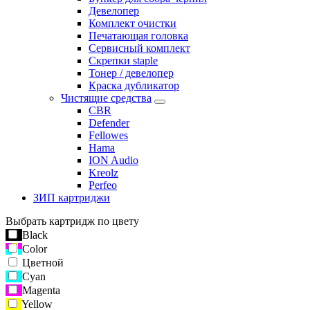
Девелопер
Комплект очистки
Печатающая головка
Сервисный комплект
Скрепки staple
Тонер / девелопер
Краска дубликатор
Чистящие средства
CBR
Defender
Fellowes
Hama
ION Audio
Kreolz
Perfeo
ЗИП картриджи
Выбрать картридж по цвету
Black
Color
Цветной
Cyan
Magenta
Yellow