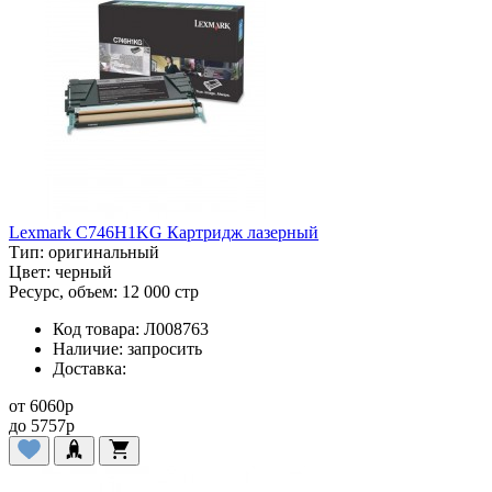
Lexmark C746H1KG Картридж лазерный
Тип:
оригинальный
Цвет:
черный
Ресурс, объем:
12 000 стр
Код товара:
Л008763
Наличие:
запросить
Доставка:
от
6060
p
до
5757
p