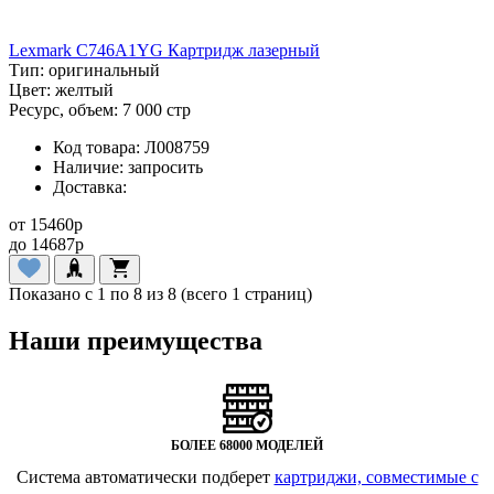
Lexmark C746A1YG Картридж лазерный
Тип:
оригинальный
Цвет:
желтый
Ресурс, объем:
7 000 стр
Код товара:
Л008759
Наличие:
запросить
Доставка:
от
15460
p
до
14687
p
Показано с 1 по 8 из 8 (всего 1 страниц)
Наши преимущества
БОЛЕЕ 68000 МОДЕЛЕЙ
Система автоматически подберет
картриджи, совместимые с