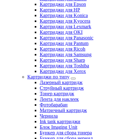
Картриджи для Epson
Картриджи для HP
Картриджи для Konica
Картриджи для Kyocera
Картриджи для Lexmark
Картриджи для OKI
Картриджи для Panasonic
Картриджи для Pantum
Картриджи для Ricoh
Картриджи для Samsung
Картриджи для Sharp
Картриджи для Toshiba
Картриджи для Xerox
Картриджи по типу
Лазерный картридж
Струйный картридж
Тонер картридж
Лента для наклеек
Фотобарабан
Матричный картридж
Чернила
Ink tank картриджи
Блок Imaging Unit
Бункер для сбора тонера
Бункер для сбора чернил