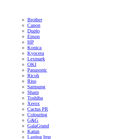
Brother
Canon
Duplo
Epson
HP
Konica
Kyocera
Lexmark
OKI
Panasonic
Ricoh
Riso
Samsung
Sharp
Toshiba
Xerox
Cactus PR
Colouring
G&G
GalaGrand
Katun
Lasting Imp