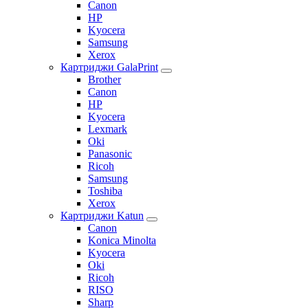
Canon
HP
Kyocera
Samsung
Xerox
Картриджи GalaPrint
Brother
Canon
HP
Kyocera
Lexmark
Oki
Panasonic
Ricoh
Samsung
Toshiba
Xerox
Картриджи Katun
Canon
Konica Minolta
Kyocera
Oki
Ricoh
RISO
Sharp