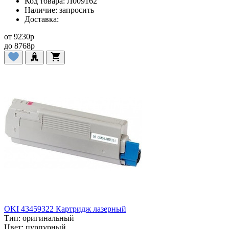
Код товара:
Л009162
Наличие:
запросить
Доставка:
от
9230
p
до
8768
p
OKI 43459322 Картридж лазерный
Тип:
оригинальный
Цвет:
пурпурный