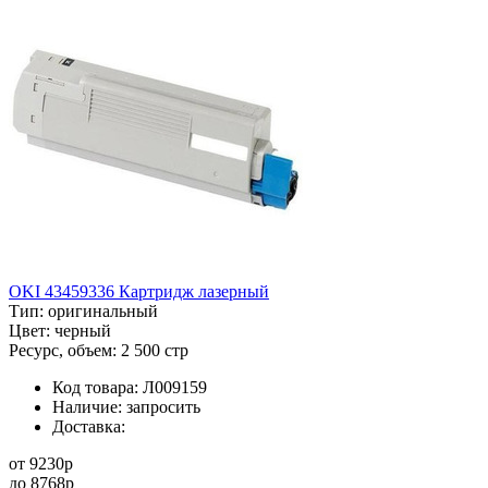
OKI 43459336 Картридж лазерный
Тип:
оригинальный
Цвет:
черный
Ресурс, объем:
2 500 стр
Код товара:
Л009159
Наличие:
запросить
Доставка:
от
9230
p
до
8768
p