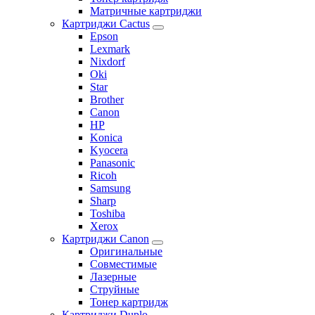
Матричные картриджи
Картриджи Cactus
Epson
Lexmark
Nixdorf
Oki
Star
Brother
Canon
HP
Konica
Kyocera
Panasonic
Ricoh
Samsung
Sharp
Toshiba
Xerox
Картриджи Canon
Оригинальные
Совместимые
Лазерные
Струйные
Тонер картридж
Картриджи Duplo