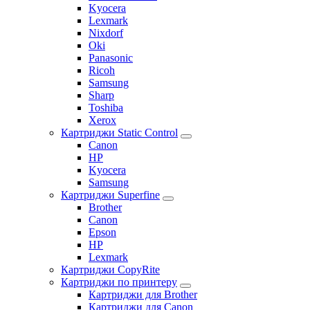
Kyocera
Lexmark
Nixdorf
Oki
Panasonic
Ricoh
Samsung
Sharp
Toshiba
Xerox
Картриджи Static Control
Canon
HP
Kyocera
Samsung
Картриджи Superfine
Brother
Canon
Epson
HP
Lexmark
Картриджи CopyRite
Картриджи по принтеру
Картриджи для Brother
Картриджи для Canon