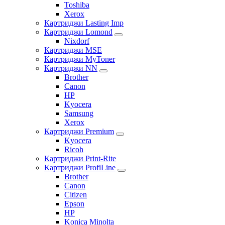
Toshiba
Xerox
Картриджи Lasting Imp
Картриджи Lomond
Nixdorf
Картриджи MSE
Картриджи MyToner
Картриджи NN
Brother
Canon
HP
Kyocera
Samsung
Xerox
Картриджи Premium
Kyocera
Ricoh
Картриджи Print-Rite
Картриджи ProfiLine
Brother
Canon
Citizen
Epson
HP
Konica Minolta