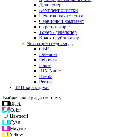
Девелопер
Комплект очистки
Печатающая головка
Сервисный комплект
Скрепки staple
Тонер / девелопер
Краска дубликатор
Чистящие средства
CBR
Defender
Fellowes
Hama
ION Audio
Kreolz
Perfeo
ЗИП картриджи
Выбрать картридж по цвету
Black
Color
Цветной
Cyan
Magenta
Yellow