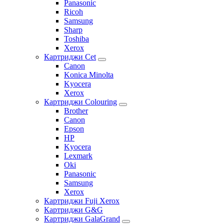
Panasonic
Ricoh
Samsung
Sharp
Toshiba
Xerox
Картриджи Cet
Canon
Konica Minolta
Kyocera
Xerox
Картриджи Colouring
Brother
Canon
Epson
HP
Kyocera
Lexmark
Oki
Panasonic
Samsung
Xerox
Картриджи Fuji Xerox
Картриджи G&G
Картриджи GalaGrand