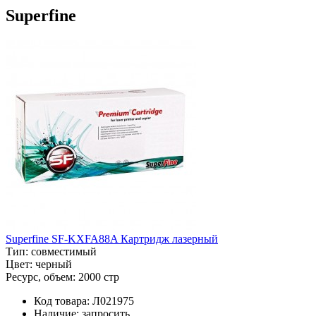
Superfine
Superfine SF-KXFA88A Картридж лазерный
Тип:
совместимый
Цвет:
черный
Ресурс, объем:
2000 стр
Код товара:
Л021975
Наличие:
запросить