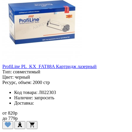
ProfiLine PL_KX_FAT88A Картридж лазерный
Тип:
совместимый
Цвет:
черный
Ресурс, объем:
2000 стр
Код товара:
Л022303
Наличие:
запросить
Доставка:
от
820
p
до
779
p