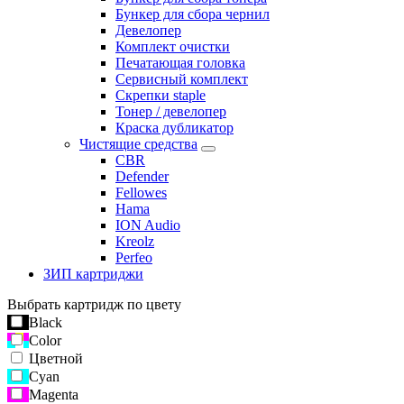
Бункер для сбора чернил
Девелопер
Комплект очистки
Печатающая головка
Сервисный комплект
Скрепки staple
Тонер / девелопер
Краска дубликатор
Чистящие средства
CBR
Defender
Fellowes
Hama
ION Audio
Kreolz
Perfeo
ЗИП картриджи
Выбрать картридж по цвету
Black
Color
Цветной
Cyan
Magenta