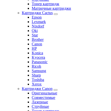
Тонер картридж
Матричные картриджи
Картриджи Cactus
Epson
Lexmark
Nixdorf
Oki
Star
Brother
Canon
HP
Konica
Kyocera
Panasonic
Ricoh
Samsung
Sharp
Toshiba
Xerox
Картриджи Canon
Оригинальные
Совместимые
Лазерные
Струйные
Тонер картридж