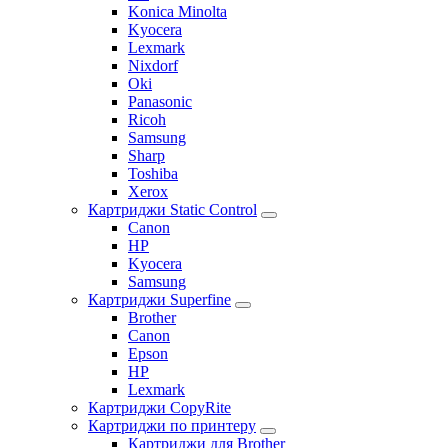
Konica Minolta
Kyocera
Lexmark
Nixdorf
Oki
Panasonic
Ricoh
Samsung
Sharp
Toshiba
Xerox
Картриджи Static Control
Canon
HP
Kyocera
Samsung
Картриджи Superfine
Brother
Canon
Epson
HP
Lexmark
Картриджи CopyRite
Картриджи по принтеру
Картриджи для Brother