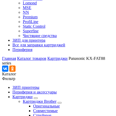
Lomond
MSE
NN
Premium
ProfiLine
Static Control
Superfine
Чистящие средства
ЗИП для принтера
Все для заправки картриджей
Периферия
Главная
Каталог товаров
Картриджи
Panasonic KX-FAT88
series
Каталог
Фильтр
ЗИП принтеры
Периферия и аксессуары
Картриджи
Картриджи Brother
Оригинальные
Совместимые
Струйные