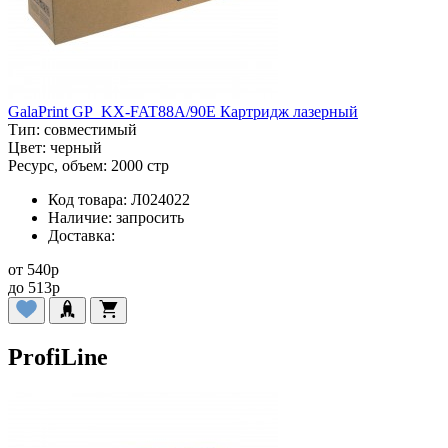
GalaPrint GP_KX-FAT88A/90E Картридж лазерный
Тип:
совместимый
Цвет:
черный
Ресурс, объем:
2000 стр
Код товара:
Л024022
Наличие:
запросить
Доставка:
от
540
p
до
513
p
ProfiLine