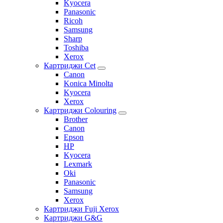
Kyocera
Panasonic
Ricoh
Samsung
Sharp
Toshiba
Xerox
Картриджи Cet
Canon
Konica Minolta
Kyocera
Xerox
Картриджи Colouring
Brother
Canon
Epson
HP
Kyocera
Lexmark
Oki
Panasonic
Samsung
Xerox
Картриджи Fuji Xerox
Картриджи G&G