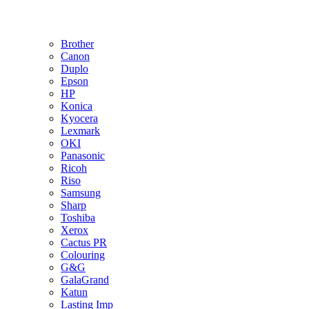
Brother
Canon
Duplo
Epson
HP
Konica
Kyocera
Lexmark
OKI
Panasonic
Ricoh
Riso
Samsung
Sharp
Toshiba
Xerox
Cactus PR
Colouring
G&G
GalaGrand
Katun
Lasting Imp