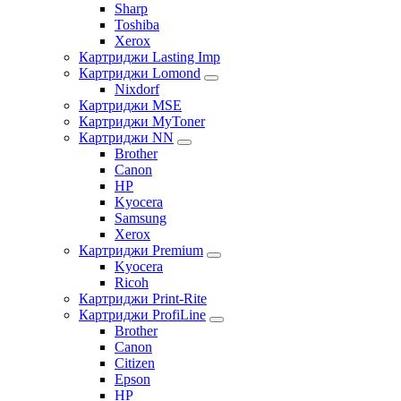
Sharp
Toshiba
Xerox
Картриджи Lasting Imp
Картриджи Lomond
Nixdorf
Картриджи MSE
Картриджи MyToner
Картриджи NN
Brother
Canon
HP
Kyocera
Samsung
Xerox
Картриджи Premium
Kyocera
Ricoh
Картриджи Print-Rite
Картриджи ProfiLine
Brother
Canon
Citizen
Epson
HP