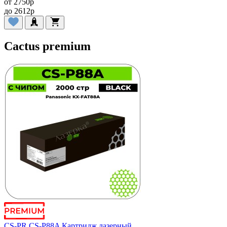
от
2750
p
до
2612
p
Cactus premium
CS-PR CS-P88A Картридж лазерный