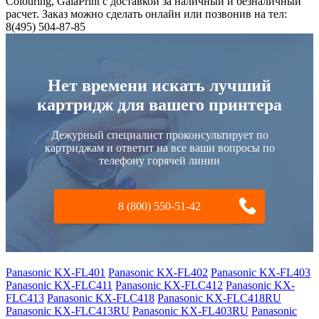
Colouring, GalaPrint с доставкой за наличный и безналичный
расчет. Заказ можно сделать онлайн или позвонив на тел:
8(495) 504-87-85
Нет времени искать лучший
картридж для вашего принтера
Дежурный специалист проконсультирует по
картриджам и ответит на все ваши вопросы по
телефону горячей линии
8 (800) 550-51-42
Panasonic KX-FL401
Panasonic KX-FL402
Panasonic KX-FL403
Panasonic KX-FLC411
Panasonic KX-FLC412
Panasonic KX-
FLC413
Panasonic KX-FLC418
Panasonic KX-FLC418RU
Panasonic KX-FLC413RU
Panasonic KX-FL403RU
Panasonic