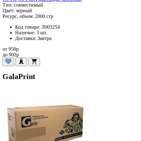
Тип:
совместимый
Цвет:
черный
Ресурс, объем:
2000 стр
Код товара:
Л003254
Наличие:
3 шт.
Доставка:
Завтра
от
950
p
до
902
p
GalaPrint