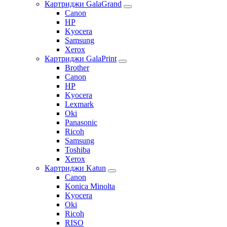
Картриджи GalaGrand
Canon
HP
Kyocera
Samsung
Xerox
Картриджи GalaPrint
Brother
Canon
HP
Kyocera
Lexmark
Oki
Panasonic
Ricoh
Samsung
Toshiba
Xerox
Картриджи Katun
Canon
Konica Minolta
Kyocera
Oki
Ricoh
RISO