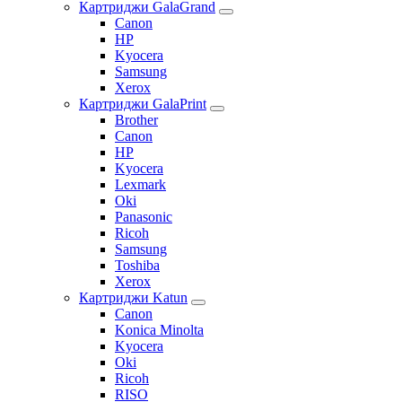
Картриджи GalaGrand
Canon
HP
Kyocera
Samsung
Xerox
Картриджи GalaPrint
Brother
Canon
HP
Kyocera
Lexmark
Oki
Panasonic
Ricoh
Samsung
Toshiba
Xerox
Картриджи Katun
Canon
Konica Minolta
Kyocera
Oki
Ricoh
RISO