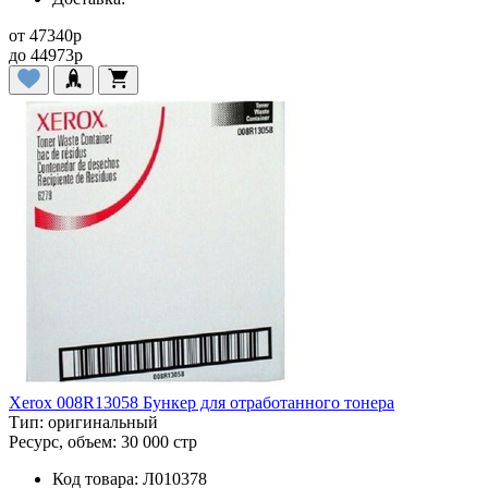
от
47340
p
до
44973
p
Xerox 008R13058 Бункер для отработанного тонера
Тип:
оригинальный
Ресурс, объем:
30 000 стр
Код товара:
Л010378