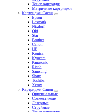
Тонер картридж
Матричные картриджи
Картриджи Cactus
Epson
Lexmark
Nixdorf
Oki
Star
Brother
Canon
HP
Konica
Kyocera
Panasonic
Ricoh
Samsung
Sharp
Toshiba
Xerox
Картриджи Canon
Оригинальные
Совместимые
Лазерные
Струйные
Тонер картридж