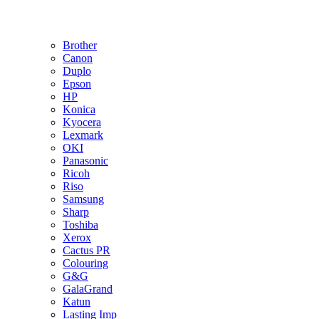
Brother
Canon
Duplo
Epson
HP
Konica
Kyocera
Lexmark
OKI
Panasonic
Ricoh
Riso
Samsung
Sharp
Toshiba
Xerox
Cactus PR
Colouring
G&G
GalaGrand
Katun
Lasting Imp