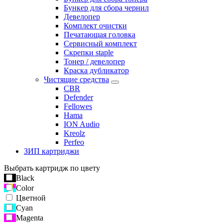
Бункер для сбора чернил
Девелопер
Комплект очистки
Печатающая головка
Сервисный комплект
Скрепки staple
Тонер / девелопер
Краска дубликатор
Чистящие средства
CBR
Defender
Fellowes
Hama
ION Audio
Kreolz
Perfeo
ЗИП картриджи
Выбрать картридж по цвету
Black
Color
Цветной
Cyan
Magenta