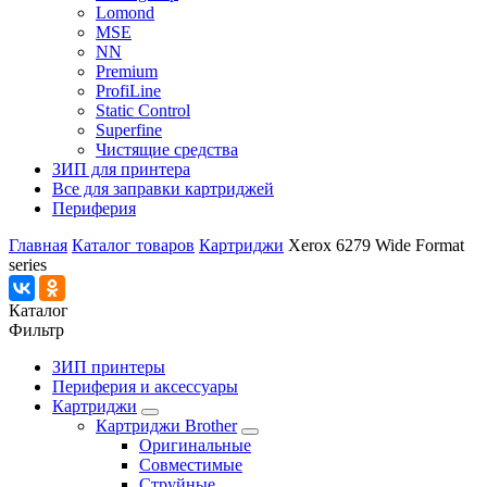
Lomond
MSE
NN
Premium
ProfiLine
Static Control
Superfine
Чистящие средства
ЗИП для принтера
Все для заправки картриджей
Периферия
Главная
Каталог товаров
Картриджи
Xerox 6279 Wide Format
series
Каталог
Фильтр
ЗИП принтеры
Периферия и аксессуары
Картриджи
Картриджи Brother
Оригинальные
Совместимые
Струйные