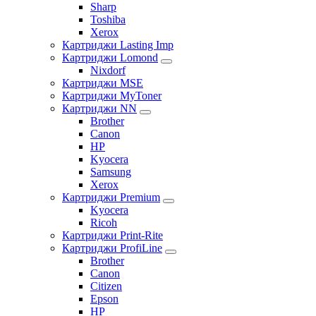
Sharp
Toshiba
Xerox
Картриджи Lasting Imp
Картриджи Lomond
Nixdorf
Картриджи MSE
Картриджи MyToner
Картриджи NN
Brother
Canon
HP
Kyocera
Samsung
Xerox
Картриджи Premium
Kyocera
Ricoh
Картриджи Print-Rite
Картриджи ProfiLine
Brother
Canon
Citizen
Epson
HP