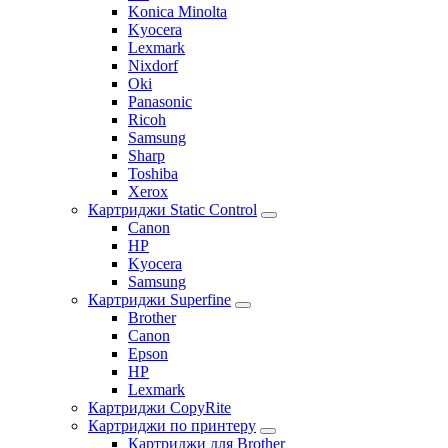
Konica Minolta
Kyocera
Lexmark
Nixdorf
Oki
Panasonic
Ricoh
Samsung
Sharp
Toshiba
Xerox
Картриджи Static Control
Canon
HP
Kyocera
Samsung
Картриджи Superfine
Brother
Canon
Epson
HP
Lexmark
Картриджи CopyRite
Картриджи по принтеру
Картриджи для Brother