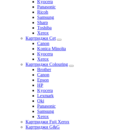
Kyocera
Panasonic
Ricoh
Samsung
Sharp
Toshiba
Xerox
Картриджи Cet
Canon
Konica Minolta
Kyocera
Xerox
Картриджи Colouring
Brother
Canon
Epson
HP
Kyocera
Lexmark
Oki
Panasonic
Samsung
Xerox
Картриджи Fuji Xerox
Картриджи G&G