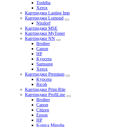
Toshiba
Xerox
Картриджи Lasting Imp
Картриджи Lomond
Nixdorf
Картриджи MSE
Картриджи MyToner
Картриджи NN
Brother
Canon
HP
Kyocera
Samsung
Xerox
Картриджи Premium
Kyocera
Ricoh
Картриджи Print-Rite
Картриджи ProfiLine
Brother
Canon
Citizen
Epson
HP
Konica Minolta