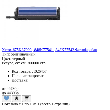
Xerox 675K87090 | 848K77541 | 848K77542 Фотобарабан
Тип:
оригинальный
Цвет:
черный
Ресурс, объем:
200000 стр
Код товара:
Л026457
Наличие:
запросить
Доставка:
от
46730
p
до
44393
p
Показано с 1 по 1 из 1 (всего 1 страниц)