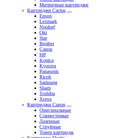
Матричные картриджи
Картриджи Cactus
Epson
Lexmark
Nixdorf
Oki
Star
Brother
Canon
HP
Konica
Kyocera
Panasonic
Ricoh
Samsung
Sharp
Toshiba
Xerox
Картриджи Canon
Оригинальные
Совместимые
Лазерные
Струйные
Тонер картридж
Картриджи Duplo