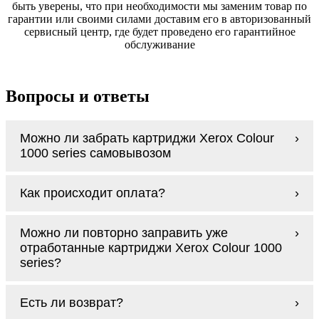
быть уверены, что при необходимости мы заменим товар по
гарантии или своими силами доставим его в авторизованный
сервисный центр, где будет проведено его гарантийное
обслуживание
Вопросы и ответы
Можно ли забрать картриджи Xerox Colour
1000 series самовывозом
У нас нет самовывоза, но мы быстро
Как происходит оплата?
доставим заказ и сделаем это бесплатно
при сумме покупок от 3000 рублей.
Оплачиваются картриджи Xerox Colour 1000
Мы гарантируем цельность упаковки, когда
Можно ли повторно заправить уже
series наличными курьеру при получении
доставляем Вам картриджи Xerox Colour
отработанные картриджи Xerox Colour 1000
заказа.
1000 series
series?
Заправка возможна. С
аналогами
этот
Есть ли возврат?
процесс проще, в случае с оригиналами
будет лучше обратиться к профессионалам.