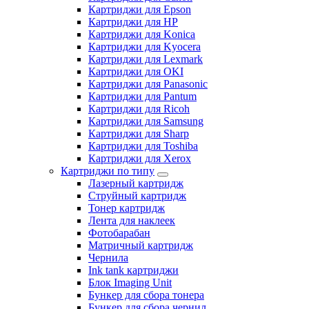
Картриджи для Epson
Картриджи для HP
Картриджи для Konica
Картриджи для Kyocera
Картриджи для Lexmark
Картриджи для OKI
Картриджи для Panasonic
Картриджи для Pantum
Картриджи для Ricoh
Картриджи для Samsung
Картриджи для Sharp
Картриджи для Toshiba
Картриджи для Xerox
Картриджи по типу
Лазерный картридж
Струйный картридж
Тонер картридж
Лента для наклеек
Фотобарабан
Матричный картридж
Чернила
Ink tank картриджи
Блок Imaging Unit
Бункер для сбора тонера
Бункер для сбора чернил