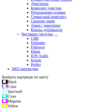
Девелопер
Комплект очистки
Печатающая головка
Сервисный комплект
Скрепки staple
Тонер / девелопер
Краска дубликатор
Чистящие средства
CBR
Defender
Fellowes
Hama
ION Audio
Kreolz
Perfeo
ЗИП картриджи
Выбрать картридж по цвету
Black
Color
Цветной
Cyan
Magenta
Yellow