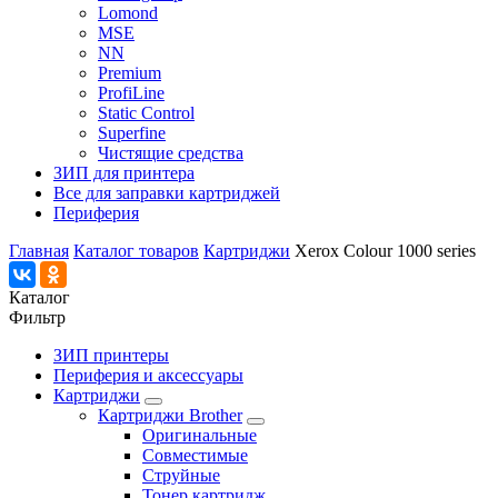
Lomond
MSE
NN
Premium
ProfiLine
Static Control
Superfine
Чистящие средства
ЗИП для принтера
Все для заправки картриджей
Периферия
Главная
Каталог товаров
Картриджи
Xerox Colour 1000 series
Каталог
Фильтр
ЗИП принтеры
Периферия и аксессуары
Картриджи
Картриджи Brother
Оригинальные
Совместимые
Струйные
Тонер картридж