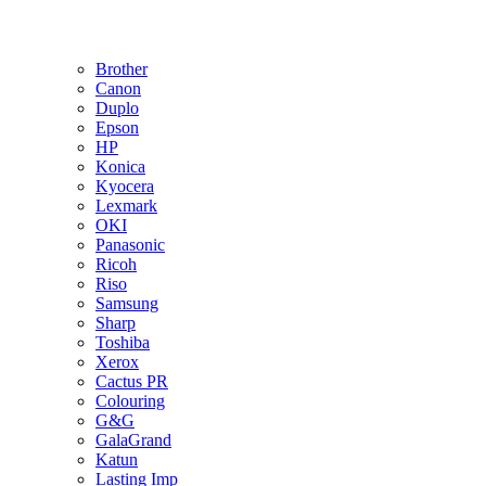
Brother
Canon
Duplo
Epson
HP
Konica
Kyocera
Lexmark
OKI
Panasonic
Ricoh
Riso
Samsung
Sharp
Toshiba
Xerox
Cactus PR
Colouring
G&G
GalaGrand
Katun
Lasting Imp