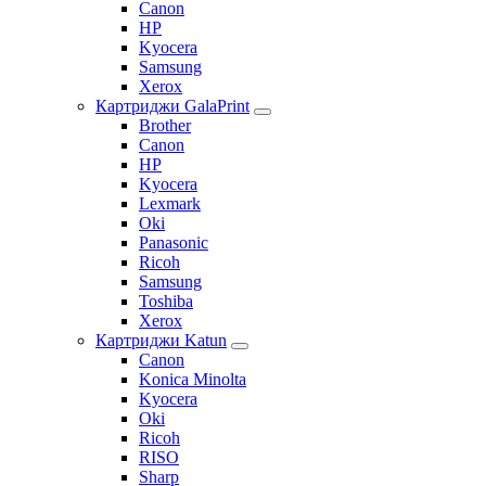
Canon
HP
Kyocera
Samsung
Xerox
Картриджи GalaPrint
Brother
Canon
HP
Kyocera
Lexmark
Oki
Panasonic
Ricoh
Samsung
Toshiba
Xerox
Картриджи Katun
Canon
Konica Minolta
Kyocera
Oki
Ricoh
RISO
Sharp