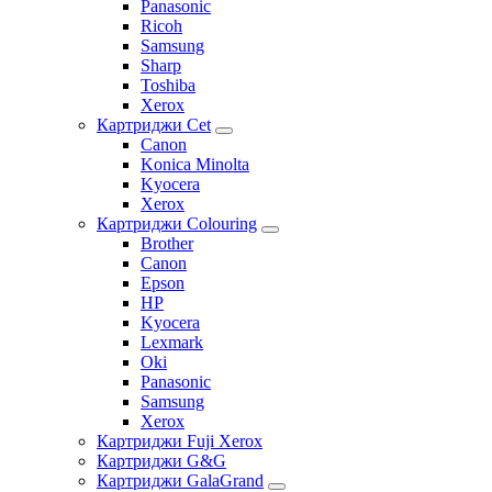
Panasonic
Ricoh
Samsung
Sharp
Toshiba
Xerox
Картриджи Cet
Canon
Konica Minolta
Kyocera
Xerox
Картриджи Colouring
Brother
Canon
Epson
HP
Kyocera
Lexmark
Oki
Panasonic
Samsung
Xerox
Картриджи Fuji Xerox
Картриджи G&G
Картриджи GalaGrand