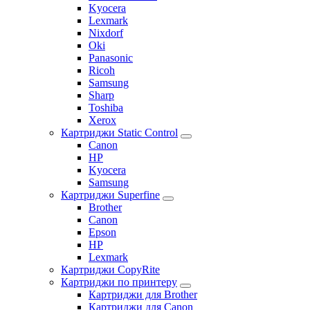
Kyocera
Lexmark
Nixdorf
Oki
Panasonic
Ricoh
Samsung
Sharp
Toshiba
Xerox
Картриджи Static Control
Canon
HP
Kyocera
Samsung
Картриджи Superfine
Brother
Canon
Epson
HP
Lexmark
Картриджи CopyRite
Картриджи по принтеру
Картриджи для Brother
Картриджи для Canon