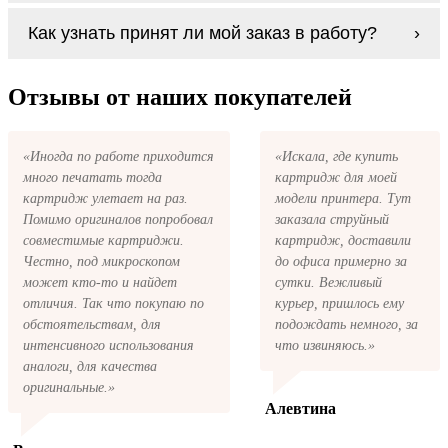
Если картриджи Xerox Colour 1000 series по
В любом случае вы можете заправить
Как узнать принят ли мой заказ в работу?
какой-то причине вам не подошли, мы при
картриджи Xerox Colour 1000 series. У нас
первом же обращении, в кратчайшие сроки
можно купить все необходимое для
вернём ваши деньги.
После размещения заказа на картриджи
заправки картриджей любой марки и для
Xerox Colour 1000 series на указанную вами
Отзывы от наших покупателей
любых моделей принтеров.
электронную почту придёт письмо с копией
заказа. Это значит, что заказ получен и мы
позвоним вам так быстро, как это возможно,
«Иногда по работе приходится
«Искала, где купить
чтобы оформить доставку. Если вы не
много печатать тогда
картридж для моей
получили письмо с копией заказа,
пожалуйста, свяжитесь с нами через сервис
картридж улетает на раз.
модели принтера. Тут
обратная связь, или позвоните.
Помимо оригиналов попробовал
заказала струйный
совместимые картриджи.
картридж, доставили
Честно, под микроскопом
до офиса примерно за
может кто-то и найдет
сутки. Вежливый
отличия. Так что покупаю по
курьер, пришлось ему
обстоятельствам, для
подождать немного, за
интенсивного использования
что извиняюсь.»
аналоги, для качества
оригинальные.»
Алевтина