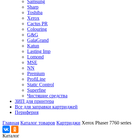
Samsung
Sharp
Toshiba
Xerox
Cactus PR
Colouring
G&G
GalaGrand
Katun
Lasting Imp
Lomond
MSE
NN
Premium
ProfiLine
Static Control
Superfine
Чистящие средства
ЗИП для принтера
Все для заправки картриджей
Периферия
Главная
Каталог товаров
Картриджи
Xerox Phaser 7760 series
Каталог