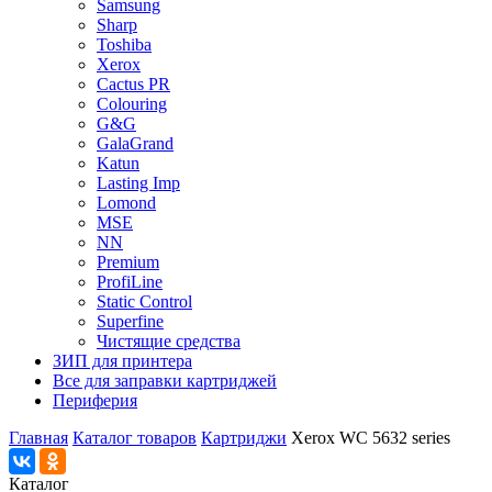
Samsung
Sharp
Toshiba
Xerox
Cactus PR
Colouring
G&G
GalaGrand
Katun
Lasting Imp
Lomond
MSE
NN
Premium
ProfiLine
Static Control
Superfine
Чистящие средства
ЗИП для принтера
Все для заправки картриджей
Периферия
Главная
Каталог товаров
Картриджи
Xerox WC 5632 series
Каталог