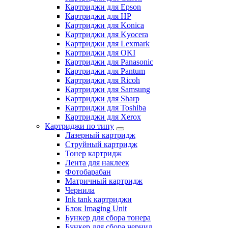
Картриджи для Epson
Картриджи для HP
Картриджи для Konica
Картриджи для Kyocera
Картриджи для Lexmark
Картриджи для OKI
Картриджи для Panasonic
Картриджи для Pantum
Картриджи для Ricoh
Картриджи для Samsung
Картриджи для Sharp
Картриджи для Toshiba
Картриджи для Xerox
Картриджи по типу
Лазерный картридж
Струйный картридж
Тонер картридж
Лента для наклеек
Фотобарабан
Матричный картридж
Чернила
Ink tank картриджи
Блок Imaging Unit
Бункер для сбора тонера
Бункер для сбора чернил