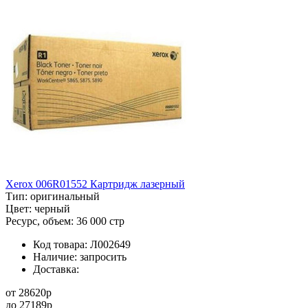
Xerox 006R01552 Картридж лазерный
Тип:
оригинальный
Цвет:
черный
Ресурс, объем:
36 000 стр
Код товара:
Л002649
Наличие:
запросить
Доставка:
от
28620
p
до
27189
p