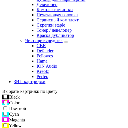
Девелопер
Комплект очистки
Печатающая головка
Сервисный комплект
Скрепки staple
Тонер / девелопер
Краска дубликатор
Чистящие средства
CBR
Defender
Fellowes
Hama
ION Audio
Kreolz
Perfeo
ЗИП картриджи
Выбрать картридж по цвету
Black
Color
Цветной
Cyan
Magenta
Yellow