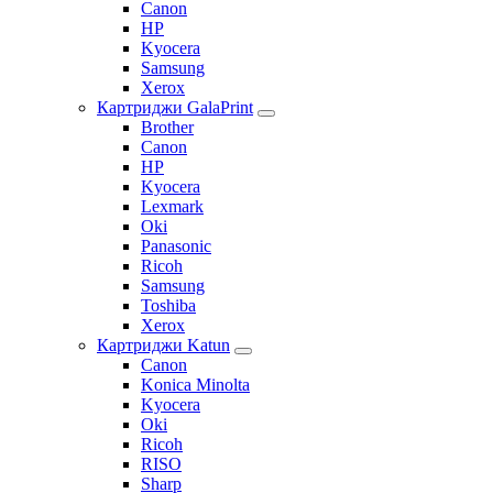
Canon
HP
Kyocera
Samsung
Xerox
Картриджи GalaPrint
Brother
Canon
HP
Kyocera
Lexmark
Oki
Panasonic
Ricoh
Samsung
Toshiba
Xerox
Картриджи Katun
Canon
Konica Minolta
Kyocera
Oki
Ricoh
RISO
Sharp