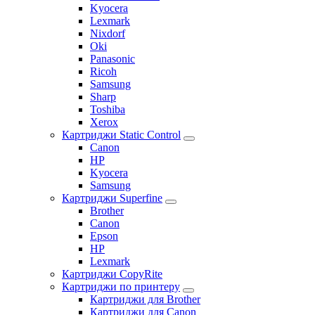
Kyocera
Lexmark
Nixdorf
Oki
Panasonic
Ricoh
Samsung
Sharp
Toshiba
Xerox
Картриджи Static Control
Canon
HP
Kyocera
Samsung
Картриджи Superfine
Brother
Canon
Epson
HP
Lexmark
Картриджи CopyRite
Картриджи по принтеру
Картриджи для Brother
Картриджи для Canon