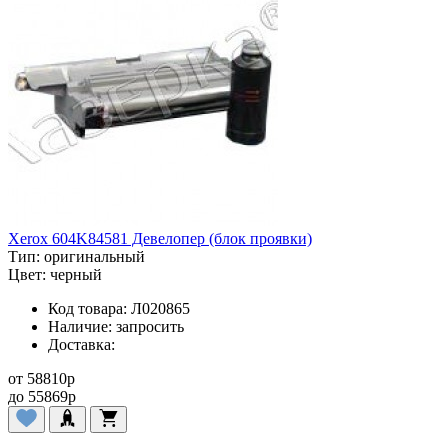
Xerox 604K84581 Девелопер (блок проявки)
Тип:
оригинальный
Цвет:
черный
Код товара:
Л020865
Наличие:
запросить
Доставка:
от
58810
p
до
55869
p