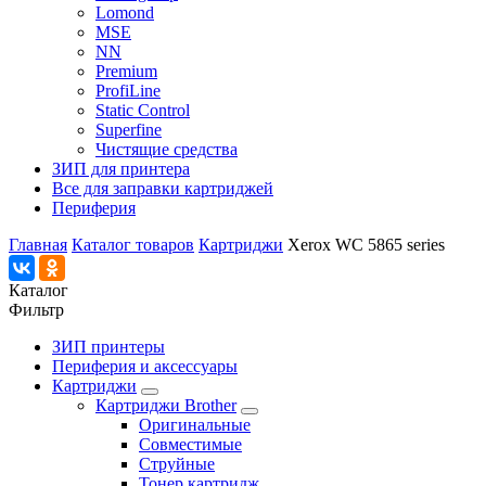
Lomond
MSE
NN
Premium
ProfiLine
Static Control
Superfine
Чистящие средства
ЗИП для принтера
Все для заправки картриджей
Периферия
Главная
Каталог товаров
Картриджи
Xerox WC 5865 series
Каталог
Фильтр
ЗИП принтеры
Периферия и аксессуары
Картриджи
Картриджи Brother
Оригинальные
Совместимые
Струйные
Тонер картридж