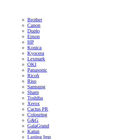
Brother
Canon
Duplo
Epson
HP
Konica
Kyocera
Lexmark
OKI
Panasonic
Ricoh
Riso
Samsung
Sharp
Toshiba
Xerox
Cactus PR
Colouring
G&G
GalaGrand
Katun
Lasting Imp