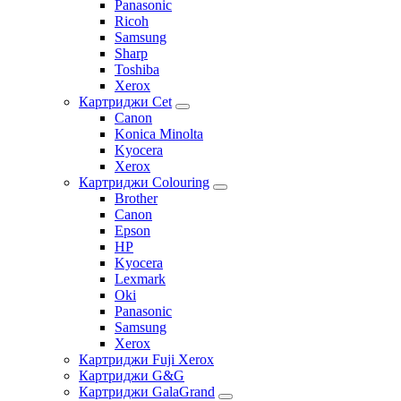
Panasonic
Ricoh
Samsung
Sharp
Toshiba
Xerox
Картриджи Cet
Canon
Konica Minolta
Kyocera
Xerox
Картриджи Colouring
Brother
Canon
Epson
HP
Kyocera
Lexmark
Oki
Panasonic
Samsung
Xerox
Картриджи Fuji Xerox
Картриджи G&G
Картриджи GalaGrand