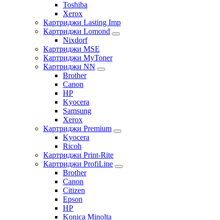
Toshiba
Xerox
Картриджи Lasting Imp
Картриджи Lomond
Nixdorf
Картриджи MSE
Картриджи MyToner
Картриджи NN
Brother
Canon
HP
Kyocera
Samsung
Xerox
Картриджи Premium
Kyocera
Ricoh
Картриджи Print-Rite
Картриджи ProfiLine
Brother
Canon
Citizen
Epson
HP
Konica Minolta