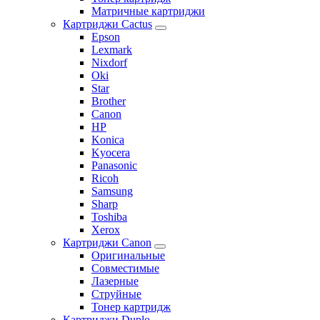
Матричные картриджи
Картриджи Cactus
Epson
Lexmark
Nixdorf
Oki
Star
Brother
Canon
HP
Konica
Kyocera
Panasonic
Ricoh
Samsung
Sharp
Toshiba
Xerox
Картриджи Canon
Оригинальные
Совместимые
Лазерные
Струйные
Тонер картридж
Картриджи Duplo