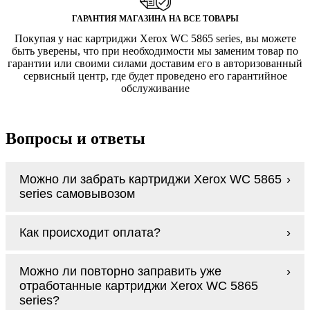
ГАРАНТИЯ МАГАЗИНА НА ВСЕ ТОВАРЫ
Покупая у нас картриджи Xerox WC 5865 series, вы можете
быть уверены, что при необходимости мы заменим товар по
гарантии или своими силами доставим его в авторизованный
сервисный центр, где будет проведено его гарантийное
обслуживание
Вопросы и ответы
Можно ли забрать картриджи Xerox WC 5865
series самовывозом
У нас нет самовывоза, но мы быстро
Как происходит оплата?
доставим заказ и сделаем это бесплатно
при сумме покупок от 3000 рублей.
Оплачиваются картриджи Xerox WC 5865
Мы гарантируем цельность упаковки, когда
Можно ли повторно заправить уже
series наличными курьеру при получении
доставляем Вам картриджи Xerox WC 5865
отработанные картриджи Xerox WC 5865
заказа.
series
series?