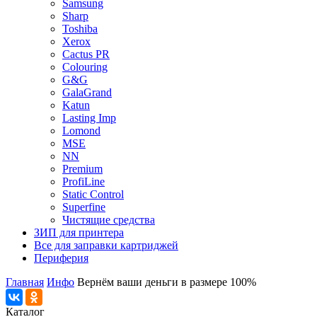
Samsung
Sharp
Toshiba
Xerox
Cactus PR
Colouring
G&G
GalaGrand
Katun
Lasting Imp
Lomond
MSE
NN
Premium
ProfiLine
Static Control
Superfine
Чистящие средства
ЗИП для принтера
Все для заправки картриджей
Периферия
Главная
Инфо
Вернём ваши деньги в размере 100%
Каталог