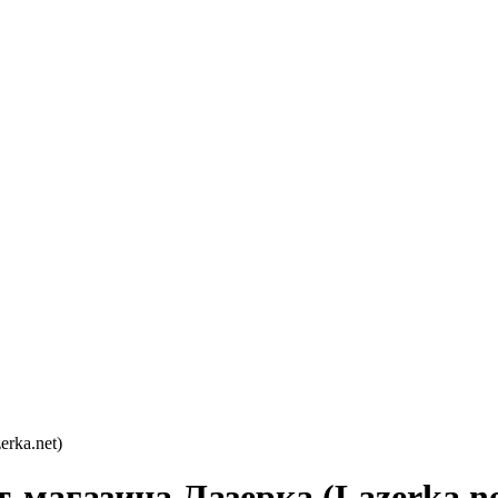
rka.net)
-магазина Лазерка (Lazerka.ne