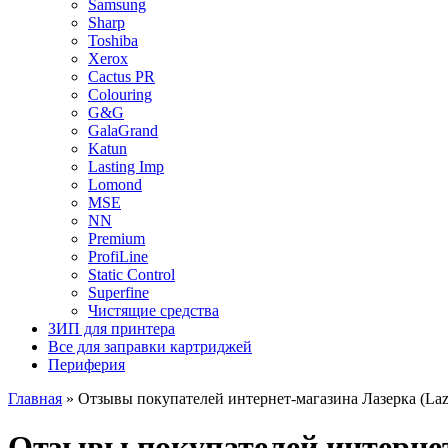
Samsung
Sharp
Toshiba
Xerox
Cactus PR
Colouring
G&G
GalaGrand
Katun
Lasting Imp
Lomond
MSE
NN
Premium
ProfiLine
Static Control
Superfine
Чистящие средства
ЗИП для принтера
Все для заправки картриджей
Периферия
Главная
»
Отзывы покупателей интернет-магазина Лазерка (Laze
Отзывы покупателей интернет