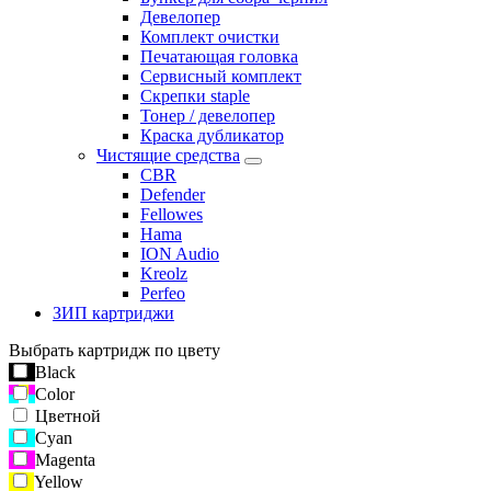
Девелопер
Комплект очистки
Печатающая головка
Сервисный комплект
Скрепки staple
Тонер / девелопер
Краска дубликатор
Чистящие средства
CBR
Defender
Fellowes
Hama
ION Audio
Kreolz
Perfeo
ЗИП картриджи
Выбрать картридж по цвету
Black
Color
Цветной
Cyan
Magenta
Yellow