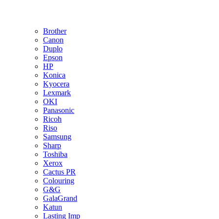
Brother
Canon
Duplo
Epson
HP
Konica
Kyocera
Lexmark
OKI
Panasonic
Ricoh
Riso
Samsung
Sharp
Toshiba
Xerox
Cactus PR
Colouring
G&G
GalaGrand
Katun
Lasting Imp