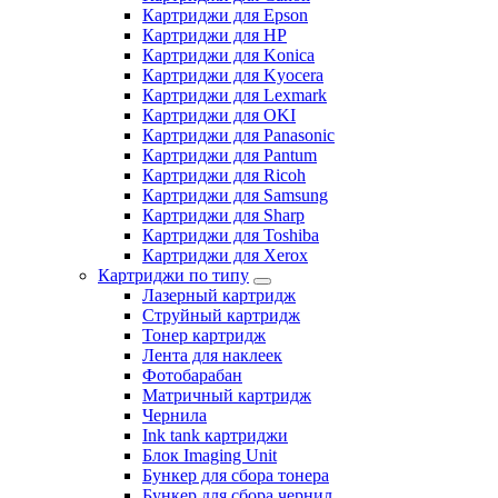
Картриджи для Epson
Картриджи для HP
Картриджи для Konica
Картриджи для Kyocera
Картриджи для Lexmark
Картриджи для OKI
Картриджи для Panasonic
Картриджи для Pantum
Картриджи для Ricoh
Картриджи для Samsung
Картриджи для Sharp
Картриджи для Toshiba
Картриджи для Xerox
Картриджи по типу
Лазерный картридж
Струйный картридж
Тонер картридж
Лента для наклеек
Фотобарабан
Матричный картридж
Чернила
Ink tank картриджи
Блок Imaging Unit
Бункер для сбора тонера
Бункер для сбора чернил