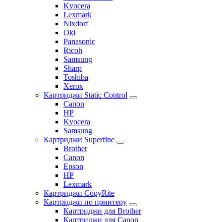
Kyocera
Lexmark
Nixdorf
Oki
Panasonic
Ricoh
Samsung
Sharp
Toshiba
Xerox
Картриджи Static Control
Canon
HP
Kyocera
Samsung
Картриджи Superfine
Brother
Canon
Epson
HP
Lexmark
Картриджи CopyRite
Картриджи по принтеру
Картриджи для Brother
Картриджи для Canon