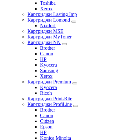
Toshiba
Xerox
Картриджи Lasting Imp
Картриджи Lomond
Nixdorf
Картриджи MSE
Картриджи MyToner
Картриджи NN
Brother
Canon
HP
Kyocera
Samsung
Xerox
Картриджи Premium
Kyocera
Ricoh
Картриджи Print-Rite
Картриджи ProfiLine
Brother
Canon
Citizen
Epson
HP
Konica Minolta