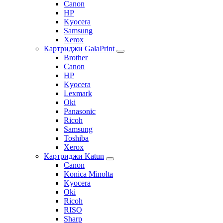
Canon
HP
Kyocera
Samsung
Xerox
Картриджи GalaPrint
Brother
Canon
HP
Kyocera
Lexmark
Oki
Panasonic
Ricoh
Samsung
Toshiba
Xerox
Картриджи Katun
Canon
Konica Minolta
Kyocera
Oki
Ricoh
RISO
Sharp