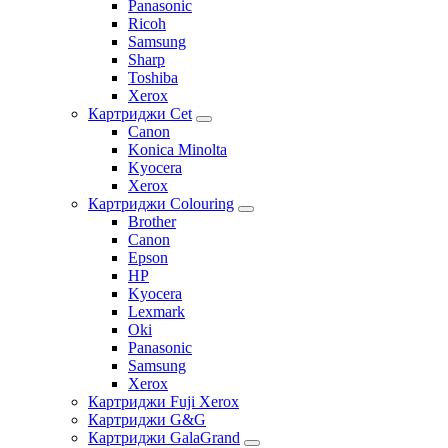
Panasonic
Ricoh
Samsung
Sharp
Toshiba
Xerox
Картриджи Cet
Canon
Konica Minolta
Kyocera
Xerox
Картриджи Colouring
Brother
Canon
Epson
HP
Kyocera
Lexmark
Oki
Panasonic
Samsung
Xerox
Картриджи Fuji Xerox
Картриджи G&G
Картриджи GalaGrand