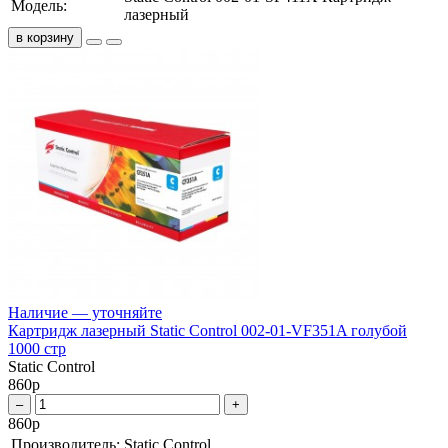
Модель:
лазерный
в корзину
Наличие — уточняйте
Картридж лазерный Static Control 002-01-VF351A голубой
1000 стр
Static Control
860
р
–
+
860
р
Производитель:
Static Control