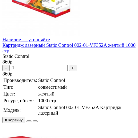
Наличие — уточняйте
Картридж лазерный Static Control 002-01-VF352A желтый 1000
стр
Static Control
860
р
–
+
860
р
Производитель:
Static Control
Тип:
совместимый
Цвет:
желтый
Ресурс, объем:
1000 стр
Static Control 002-01-VF352A Картридж
Модель:
лазерный
в корзину