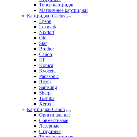
Тонер картридж
Матричные картриджи
Картриджи Cactus
Epson
Lexmark
Nixdorf
Oki
Star
Brother
Canon
HP
Konica
Kyocera
Panasonic
Ricoh
Samsung
Sharp
Toshiba
Xerox
Картриджи Canon
Оригинальные
Совместимые
Лазерные
Струйные
Тонер картридж