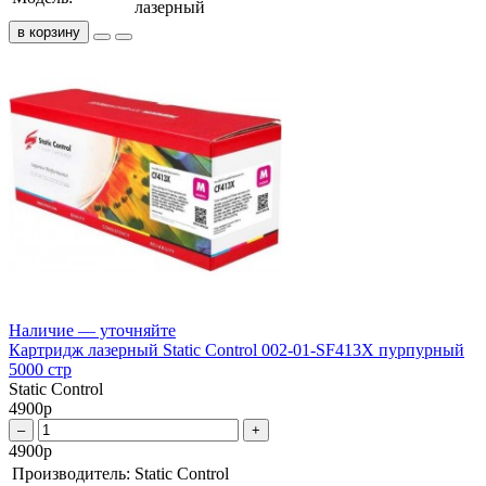
лазерный
в корзину
Наличие — уточняйте
Картридж лазерный Static Control 002-01-SF413X пурпурный
5000 стр
Static Control
4900
р
–
+
4900
р
Производитель:
Static Control