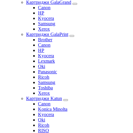
Картриджи GalaGrand
Canon
HP
Kyocera
Samsung
Xerox
Картриджи GalaPrint
Brother
Canon
HP
Kyocera
Lexmark
Oki
Panasonic
Ricoh
Samsung
Toshiba
Xerox
Картриджи Katun
Canon
Konica Minolta
Kyocera
Oki
Ricoh
RISO