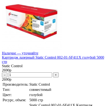
Наличие — уточняйте
Картридж лазерный Static Control 002-01-SF411X голубой 5000
стр
Static Control
2690
р
–
+
2690
р
Производитель:
Static Control
Тип:
совместимый
Цвет:
голубой
Ресурс, объем:
5000 стр
Static Control 002-01-SF411X Картридж