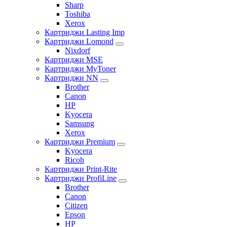
Sharp
Toshiba
Xerox
Картриджи Lasting Imp
Картриджи Lomond
Nixdorf
Картриджи MSE
Картриджи MyToner
Картриджи NN
Brother
Canon
HP
Kyocera
Samsung
Xerox
Картриджи Premium
Kyocera
Ricoh
Картриджи Print-Rite
Картриджи ProfiLine
Brother
Canon
Citizen
Epson
HP