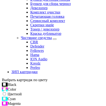
Бункер для сбора чернил
Девелопер
Комплект очистки
Печатающая головка
Сервисный комплект
Скрепки staple
Тонер / девелопер
Краска дубликатор
Чистящие средства
CBR
Defender
Fellowes
Hama
ION Audio
Kreolz
Perfeo
ЗИП картриджи
Выбрать картридж по цвету
Black
Color
Цветной
Cyan
Magenta