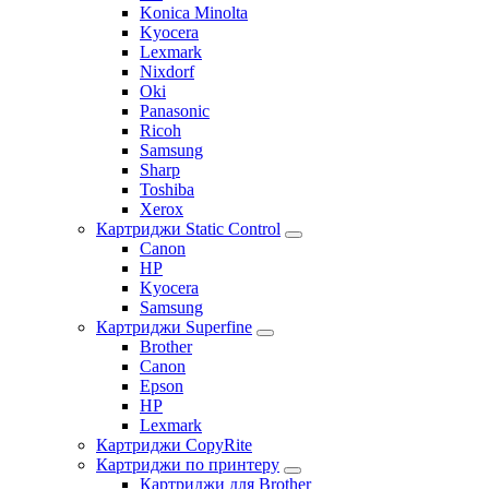
Konica Minolta
Kyocera
Lexmark
Nixdorf
Oki
Panasonic
Ricoh
Samsung
Sharp
Toshiba
Xerox
Картриджи Static Control
Canon
HP
Kyocera
Samsung
Картриджи Superfine
Brother
Canon
Epson
HP
Lexmark
Картриджи CopyRite
Картриджи по принтеру
Картриджи для Brother