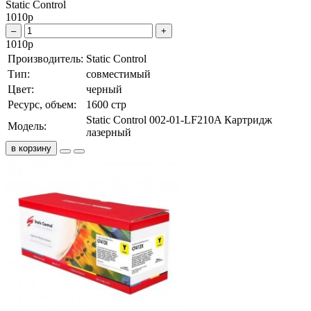
Static Control
1010
р
–
+
1010
р
Производитель:
Static Control
Тип:
совместимый
Цвет:
черный
Ресурс, объем:
1600 стр
Static Control 002-01-LF210A Картридж
Модель:
лазерный
в корзину