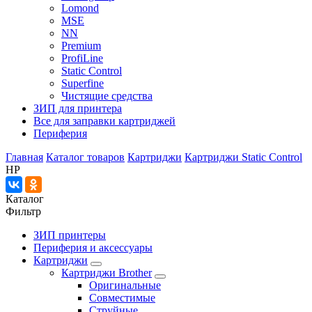
Lomond
MSE
NN
Premium
ProfiLine
Static Control
Superfine
Чистящие средства
ЗИП для принтера
Все для заправки картриджей
Периферия
Главная
Каталог товаров
Картриджи
Картриджи Static Control
HP
Каталог
Фильтр
ЗИП принтеры
Периферия и аксессуары
Картриджи
Картриджи Brother
Оригинальные
Совместимые
Струйные