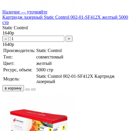
Наличие — уточняйте
Картридж лазерный Static Control 002-01-SF412X желтый 5000
стр
Static Control
1640
р
–
+
1640
р
Производитель:
Static Control
Тип:
совместимый
Цвет:
желтый
Ресурс, объем:
5000 стр
Static Control 002-01-SF412X Картридж
Модель:
лазерный
в корзину