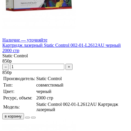
Наличие — уточняйте
Картридж лазерный Static Control 002-01-L2612AU черный
2000 стр
Static Control
850
р
–
+
850
р
Производитель:
Static Control
Тип:
совместимый
Цвет:
черный
Ресурс, объем:
2000 стр
Static Control 002-01-L2612AU Картридж
Модель:
лазерный
в корзину