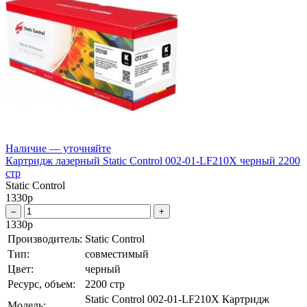
Наличие — уточняйте
Картридж лазерный Static Control 002-01-LF210X черный 2200
стр
Static Control
1330
р
–
+
1330
р
Производитель:
Static Control
Тип:
совместимый
Цвет:
черный
Ресурс, объем:
2200 стр
Static Control 002-01-LF210X Картридж
Модель: