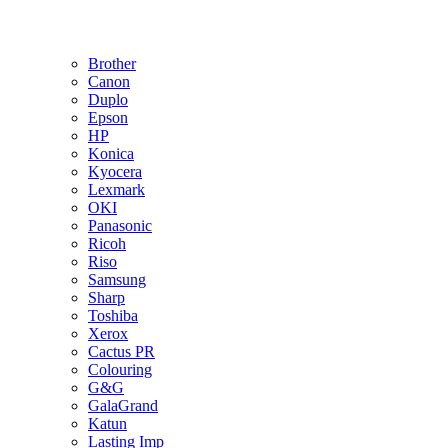
Brother
Canon
Duplo
Epson
HP
Konica
Kyocera
Lexmark
OKI
Panasonic
Ricoh
Riso
Samsung
Sharp
Toshiba
Xerox
Cactus PR
Colouring
G&G
GalaGrand
Katun
Lasting Imp