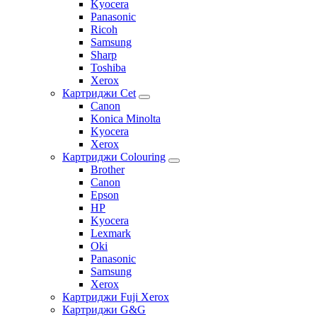
Kyocera
Panasonic
Ricoh
Samsung
Sharp
Toshiba
Xerox
Картриджи Cet
Canon
Konica Minolta
Kyocera
Xerox
Картриджи Colouring
Brother
Canon
Epson
HP
Kyocera
Lexmark
Oki
Panasonic
Samsung
Xerox
Картриджи Fuji Xerox
Картриджи G&G