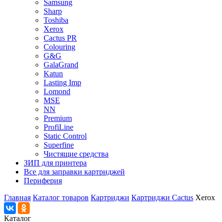
Samsung
Sharp
Toshiba
Xerox
Cactus PR
Colouring
G&G
GalaGrand
Katun
Lasting Imp
Lomond
MSE
NN
Premium
ProfiLine
Static Control
Superfine
Чистящие средства
ЗИП для принтера
Все для заправки картриджей
Периферия
Главная
Каталог товаров
Картриджи
Картриджи Cactus
Xerox
Каталог