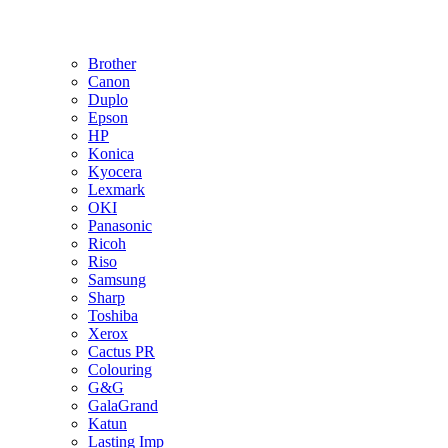
Brother
Canon
Duplo
Epson
HP
Konica
Kyocera
Lexmark
OKI
Panasonic
Ricoh
Riso
Samsung
Sharp
Toshiba
Xerox
Cactus PR
Colouring
G&G
GalaGrand
Katun
Lasting Imp