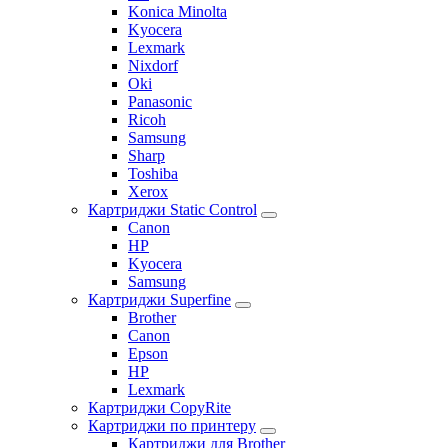
Konica Minolta
Kyocera
Lexmark
Nixdorf
Oki
Panasonic
Ricoh
Samsung
Sharp
Toshiba
Xerox
Картриджи Static Control
Canon
HP
Kyocera
Samsung
Картриджи Superfine
Brother
Canon
Epson
HP
Lexmark
Картриджи CopyRite
Картриджи по принтеру
Картриджи для Brother