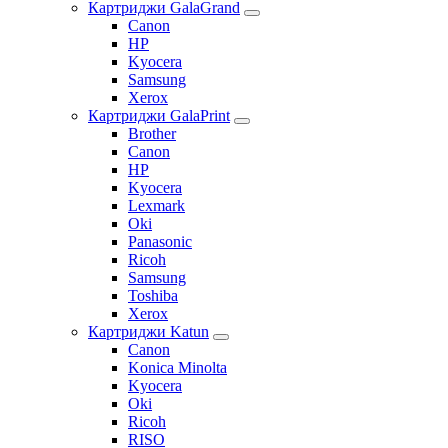
Картриджи GalaGrand
Canon
HP
Kyocera
Samsung
Xerox
Картриджи GalaPrint
Brother
Canon
HP
Kyocera
Lexmark
Oki
Panasonic
Ricoh
Samsung
Toshiba
Xerox
Картриджи Katun
Canon
Konica Minolta
Kyocera
Oki
Ricoh
RISO