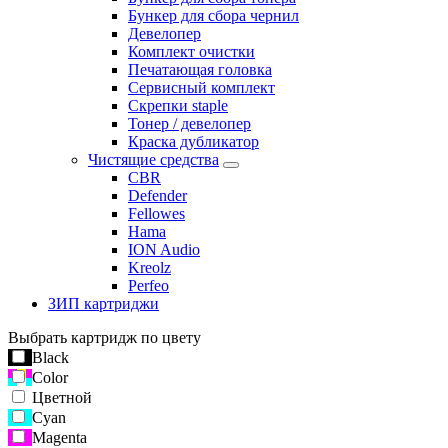
Бункер для сбора чернил
Девелопер
Комплект очистки
Печатающая головка
Сервисный комплект
Скрепки staple
Тонер / девелопер
Краска дубликатор
Чистящие средства
CBR
Defender
Fellowes
Hama
ION Audio
Kreolz
Perfeo
ЗИП картриджи
Выбрать картридж по цвету
Black
Color
Цветной
Cyan
Magenta