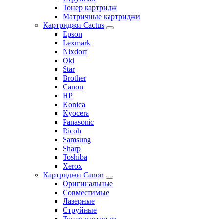
Тонер картридж
Матричные картриджи
Картриджи Cactus
Epson
Lexmark
Nixdorf
Oki
Star
Brother
Canon
HP
Konica
Kyocera
Panasonic
Ricoh
Samsung
Sharp
Toshiba
Xerox
Картриджи Canon
Оригинальные
Совместимые
Лазерные
Струйные
Тонер картридж