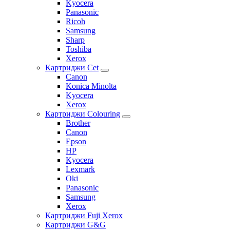
Kyocera
Panasonic
Ricoh
Samsung
Sharp
Toshiba
Xerox
Картриджи Cet
Canon
Konica Minolta
Kyocera
Xerox
Картриджи Colouring
Brother
Canon
Epson
HP
Kyocera
Lexmark
Oki
Panasonic
Samsung
Xerox
Картриджи Fuji Xerox
Картриджи G&G