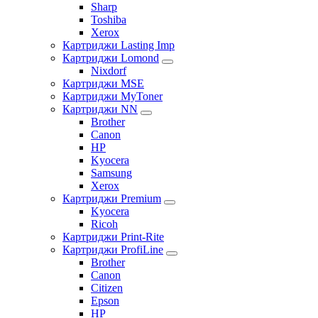
Sharp
Toshiba
Xerox
Картриджи Lasting Imp
Картриджи Lomond
Nixdorf
Картриджи MSE
Картриджи MyToner
Картриджи NN
Brother
Canon
HP
Kyocera
Samsung
Xerox
Картриджи Premium
Kyocera
Ricoh
Картриджи Print-Rite
Картриджи ProfiLine
Brother
Canon
Citizen
Epson
HP