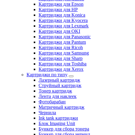
Картриджи для Epson
Картриджи для HP
Картриджи для Konica
Картриджи для Kyocera
Картриджи для Lexmark
Картриджи для OKI
Картриджи для Panasonic
Картриджи для Pantum
Картриджи для Ricoh
Картриджи для Samsung
Картриджи для Sharp
Картриджи для Toshiba
Картриджи для Xerox
Картриджи по типу
Лазерный картридж
Струйный картридж
Тонер картридж
Лента для наклеек
Фотобарабан
Матричный картридж
Чернила
Ink tank картриджи
Блок Imaging Unit
Бункер для сбора тонера
Бункер для сбора чернил