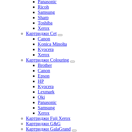
Panasonic
Ricoh
Samsung
Sharp
Toshiba
Xerox
Картриджи Cet
Canon
Konica Minolta
Kyocera
Xerox
Картриджи Colouring
Brother
Canon
Epson
HP
Kyocera
Lexmark
Oki
Panasonic
Samsung
Xerox
Картриджи Fuji Xerox
Картриджи G&G
Картриджи GalaGrand