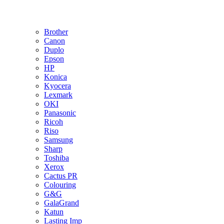
Brother
Canon
Duplo
Epson
HP
Konica
Kyocera
Lexmark
OKI
Panasonic
Ricoh
Riso
Samsung
Sharp
Toshiba
Xerox
Cactus PR
Colouring
G&G
GalaGrand
Katun
Lasting Imp