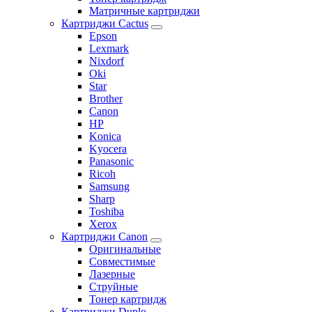
Матричные картриджи
Картриджи Cactus
Epson
Lexmark
Nixdorf
Oki
Star
Brother
Canon
HP
Konica
Kyocera
Panasonic
Ricoh
Samsung
Sharp
Toshiba
Xerox
Картриджи Canon
Оригинальные
Совместимые
Лазерные
Струйные
Тонер картридж
Картриджи Duplo