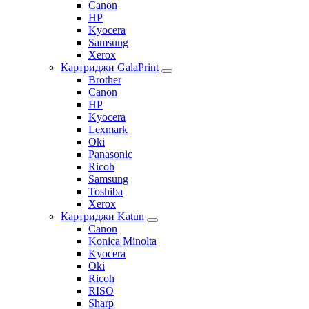
Canon
HP
Kyocera
Samsung
Xerox
Картриджи GalaPrint
Brother
Canon
HP
Kyocera
Lexmark
Oki
Panasonic
Ricoh
Samsung
Toshiba
Xerox
Картриджи Katun
Canon
Konica Minolta
Kyocera
Oki
Ricoh
RISO
Sharp