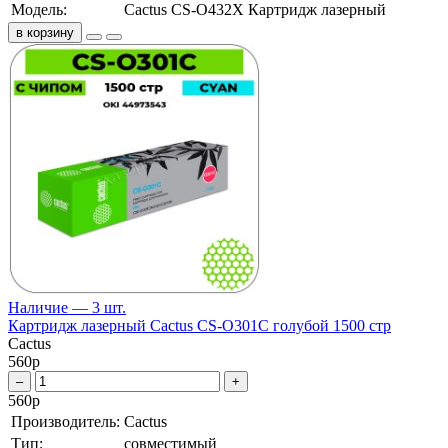
Модель:
Cactus CS-O432X Картридж лазерный
в корзину
Наличие — 3 шт.
Картридж лазерный Cactus CS-O301C голубой 1500 стр
Cactus
560
р
–
+
560
р
Производитель:
Cactus
Тип:
совместимый