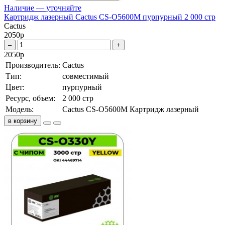
Наличие — уточняйте
Картридж лазерный Cactus CS-O5600M пурпурный 2 000 стр
Cactus
2050
р
–
+
2050
р
Производитель:
Cactus
Тип:
совместимый
Цвет:
пурпурный
Ресурс, объем:
2 000 стр
Модель:
Cactus CS-O5600M Картридж лазерный
в корзину