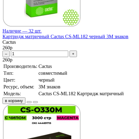
Наличие — 32 шт.
Картридж матричный Cactus CS-ML182 черный 3M знаков
Cactus
260
р
–
+
260
р
Производитель:
Cactus
Тип:
совместимый
Цвет:
черный
Ресурс, объем:
3M знаков
Модель:
Cactus CS-ML182 Картридж матричный
в корзину