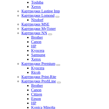
Toshiba
Xerox
Картриджи Lasting Imp
Картриджи Lomond
Nixdorf
Картриджи MSE
Картриджи MyToner
Картриджи NN
Brother
Canon
HP
Kyocera
Samsung
Xerox
Картриджи Premium
Kyocera
Ricoh
Картриджи Print-Rite
Картриджи ProfiLine
Brother
Canon
Citizen
Epson
HP
Konica Minolta