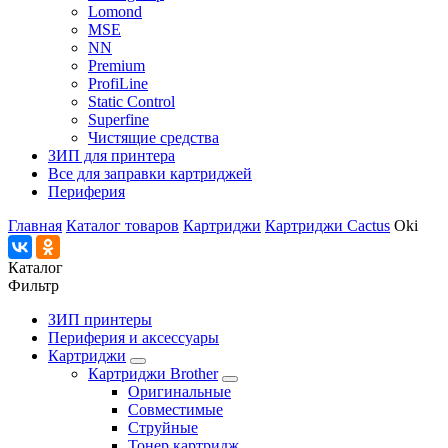
Lomond
MSE
NN
Premium
ProfiLine
Static Control
Superfine
Чистящие средства
ЗИП для принтера
Все для заправки картриджей
Периферия
Главная
Каталог товаров
Картриджи
Картриджи Cactus
Oki
Каталог
Фильтр
ЗИП принтеры
Периферия и аксессуары
Картриджи
Картриджи Brother
Оригинальные
Совместимые
Струйные
Тонер картридж