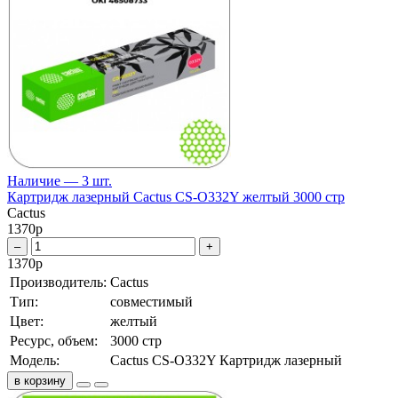
Наличие — 3 шт.
Картридж лазерный Cactus CS-O332Y желтый 3000 стр
Cactus
1370
р
–
+
1370
р
Производитель:
Cactus
Тип:
совместимый
Цвет:
желтый
Ресурс, объем:
3000 стр
Модель:
Cactus CS-O332Y Картридж лазерный
в корзину