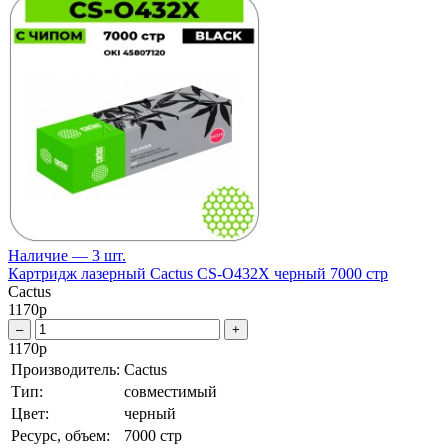
Наличие — 3 шт.
Картридж лазерный Cactus CS-O432X черный 7000 стр
Cactus
1170
р
–
+
1170
р
Производитель:
Cactus
Тип:
совместимый
Цвет:
черный
Ресурс, объем:
7000 стр