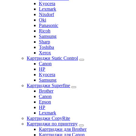
Kyocera
Lexmark
Nixdorf
Oki
Panasonic
Ricoh
Samsung
Sharp
Toshiba
Xerox
Картриджи Static Control
Canon
HP
Kyocera
Samsung
Картриджи Superfine
Brother
Canon
Epson
HP
Lexmark
Картриджи CopyRite
Картриджи по принтеру
Картриджи для Brother
Картриджи для Canon