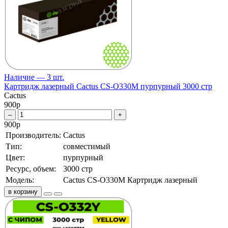
Наличие — 3 шт.
Картридж лазерный Cactus CS-O330M пурпурный 3000 стр
Cactus
900
р
–
+
900
р
Производитель:
Cactus
Тип:
совместимый
Цвет:
пурпурный
Ресурс, объем:
3000 стр
Модель:
Cactus CS-O330M Картридж лазерный
в корзину