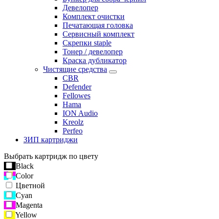
Девелопер
Комплект очистки
Печатающая головка
Сервисный комплект
Скрепки staple
Тонер / девелопер
Краска дубликатор
Чистящие средства
CBR
Defender
Fellowes
Hama
ION Audio
Kreolz
Perfeo
ЗИП картриджи
Выбрать картридж по цвету
Black
Color
Цветной
Cyan
Magenta
Yellow