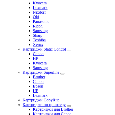
Kyocera
Lexmark
Nixdorf
Oki
Panasonic
Ricoh
Samsung
Sharp
Toshiba
Xerox
Картриджи Static Control
Canon
HP
Kyocera
Samsung
Картриджи Superfine
Brother
Canon
Epson
HP
Lexmark
Картриджи CopyRite
Картриджи по принтеру
Картриджи для Brother
Картриджи для Canon