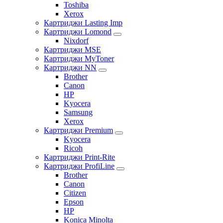
Toshiba
Xerox
Картриджи Lasting Imp
Картриджи Lomond
Nixdorf
Картриджи MSE
Картриджи MyToner
Картриджи NN
Brother
Canon
HP
Kyocera
Samsung
Xerox
Картриджи Premium
Kyocera
Ricoh
Картриджи Print-Rite
Картриджи ProfiLine
Brother
Canon
Citizen
Epson
HP
Konica Minolta