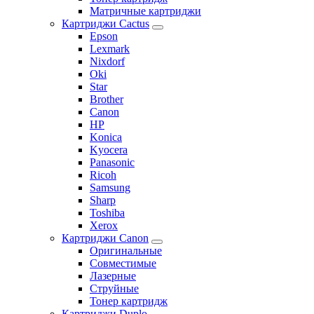
Матричные картриджи
Картриджи Cactus
Epson
Lexmark
Nixdorf
Oki
Star
Brother
Canon
HP
Konica
Kyocera
Panasonic
Ricoh
Samsung
Sharp
Toshiba
Xerox
Картриджи Canon
Оригинальные
Совместимые
Лазерные
Струйные
Тонер картридж
Картриджи Duplo