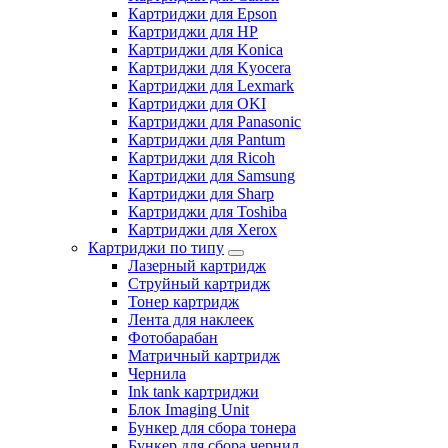
Картриджи для Epson
Картриджи для HP
Картриджи для Konica
Картриджи для Kyocera
Картриджи для Lexmark
Картриджи для OKI
Картриджи для Panasonic
Картриджи для Pantum
Картриджи для Ricoh
Картриджи для Samsung
Картриджи для Sharp
Картриджи для Toshiba
Картриджи для Xerox
Картриджи по типу
Лазерный картридж
Струйный картридж
Тонер картридж
Лента для наклеек
Фотобарабан
Матричный картридж
Чернила
Ink tank картриджи
Блок Imaging Unit
Бункер для сбора тонера
Бункер для сбора чернил