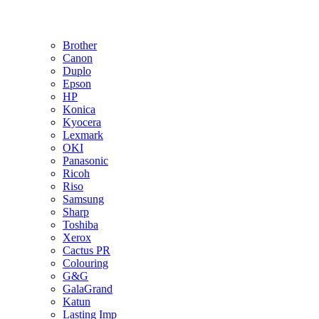
Brother
Canon
Duplo
Epson
HP
Konica
Kyocera
Lexmark
OKI
Panasonic
Ricoh
Riso
Samsung
Sharp
Toshiba
Xerox
Cactus PR
Colouring
G&G
GalaGrand
Katun
Lasting Imp