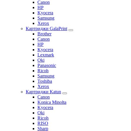
Canon
HP
Kyocera
Samsung
Xerox
Картриджи GalaPrint
Brother
Canon
HP
Kyocera
Lexmark
Oki
Panasonic
Ricoh
Samsung
Toshiba
Xerox
Картриджи Katun
Canon
Konica Minolta
Kyocera
Oki
Ricoh
RISO
Sharp