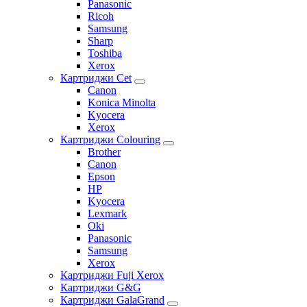
Panasonic
Ricoh
Samsung
Sharp
Toshiba
Xerox
Картриджи Cet
Canon
Konica Minolta
Kyocera
Xerox
Картриджи Colouring
Brother
Canon
Epson
HP
Kyocera
Lexmark
Oki
Panasonic
Samsung
Xerox
Картриджи Fuji Xerox
Картриджи G&G
Картриджи GalaGrand