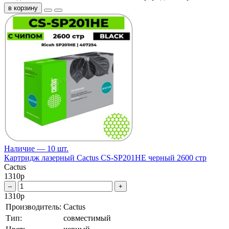
в корзину
Наличие — 10 шт.
Картридж лазерный Cactus CS-SP201HE черный 2600 стр
Cactus
1310
р
–
+
1310
р
Производитель:
Cactus
Тип:
совместимый