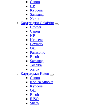
Canon
HP
Kyocera
Samsung
Xerox
Картриджи GalaPrint
Brother
Canon
HP
Kyocera
Lexmark
Oki
Panasonic
Ricoh
Samsung
Toshiba
Xerox
Картриджи Katun
Canon
Konica Minolta
Kyocera
Oki
Ricoh
RISO
Sharp