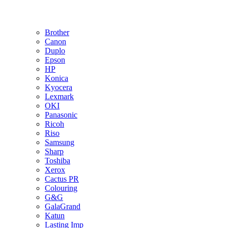
Brother
Canon
Duplo
Epson
HP
Konica
Kyocera
Lexmark
OKI
Panasonic
Ricoh
Riso
Samsung
Sharp
Toshiba
Xerox
Cactus PR
Colouring
G&G
GalaGrand
Katun
Lasting Imp