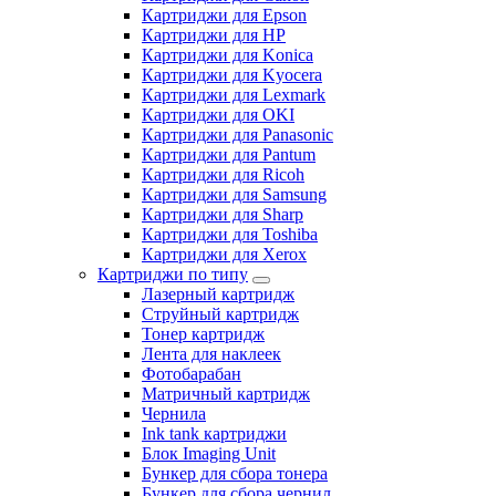
Картриджи для Epson
Картриджи для HP
Картриджи для Konica
Картриджи для Kyocera
Картриджи для Lexmark
Картриджи для OKI
Картриджи для Panasonic
Картриджи для Pantum
Картриджи для Ricoh
Картриджи для Samsung
Картриджи для Sharp
Картриджи для Toshiba
Картриджи для Xerox
Картриджи по типу
Лазерный картридж
Струйный картридж
Тонер картридж
Лента для наклеек
Фотобарабан
Матричный картридж
Чернила
Ink tank картриджи
Блок Imaging Unit
Бункер для сбора тонера
Бункер для сбора чернил