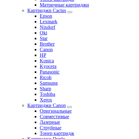
Матричные картриджи
Картриджи Cactus
Epson
Lexmark
Nixdorf
Oki
Star
Brother
Canon
HP
Konica
Kyocera
Panasonic
Ricoh
Samsung
Sharp
Toshiba
Xerox
Картриджи Canon
Оригинальные
Совместимые
Лазерные
Струйные
Тонер картридж
Картриджи Duplo