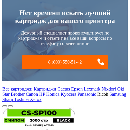
Нет времени искать лучший
картридж для вашего принтера
Дежурный специалист проконсультирует по
картриджам и ответит на все ваши вопросы по
телефону горячей линии
8 (800) 550-51-42
Все картриджи Картриджи Cactus
Epson
Lexmark
Nixdorf
Oki
Star
Brother
Canon
HP
Konica
Kyocera
Panasonic
Ricoh
Samsung
Sharp
Toshiba
Xerox