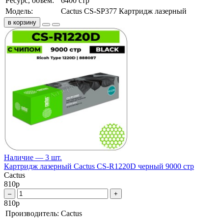
Ресурс, объем:
6400 стр
Модель:
Cactus CS-SP377 Картридж лазерный
в корзину
Наличие — 3 шт.
Картридж лазерный Cactus CS-R1220D черный 9000 стр
Cactus
810
р
–
+
810
р
Производитель:
Cactus