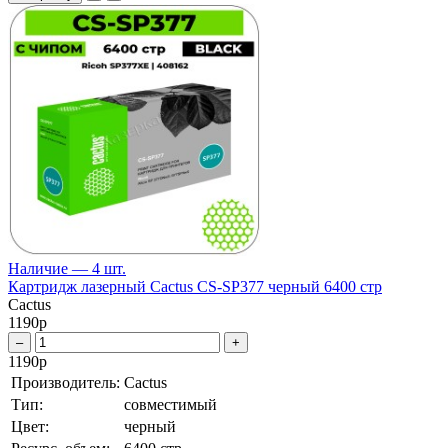
Наличие — 4 шт.
Картридж лазерный Cactus CS-SP377 черный 6400 стр
Cactus
1190
р
–
+
1190
р
Производитель:
Cactus
Тип:
совместимый
Цвет:
черный