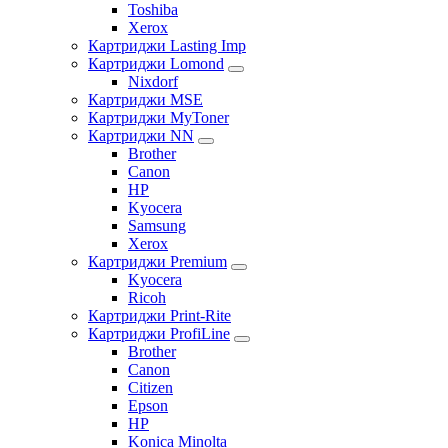
Toshiba
Xerox
Картриджи Lasting Imp
Картриджи Lomond
Nixdorf
Картриджи MSE
Картриджи MyToner
Картриджи NN
Brother
Canon
HP
Kyocera
Samsung
Xerox
Картриджи Premium
Kyocera
Ricoh
Картриджи Print-Rite
Картриджи ProfiLine
Brother
Canon
Citizen
Epson
HP
Konica Minolta