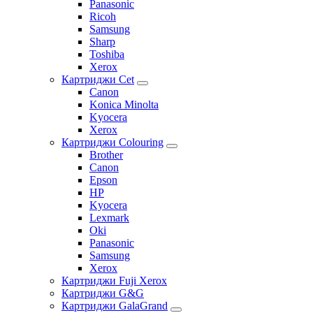
Panasonic
Ricoh
Samsung
Sharp
Toshiba
Xerox
Картриджи Cet
Canon
Konica Minolta
Kyocera
Xerox
Картриджи Colouring
Brother
Canon
Epson
HP
Kyocera
Lexmark
Oki
Panasonic
Samsung
Xerox
Картриджи Fuji Xerox
Картриджи G&G
Картриджи GalaGrand