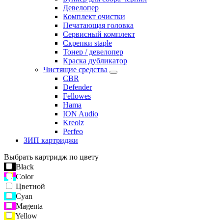
Девелопер
Комплект очистки
Печатающая головка
Сервисный комплект
Скрепки staple
Тонер / девелопер
Краска дубликатор
Чистящие средства
CBR
Defender
Fellowes
Hama
ION Audio
Kreolz
Perfeo
ЗИП картриджи
Выбрать картридж по цвету
Black
Color
Цветной
Cyan
Magenta
Yellow