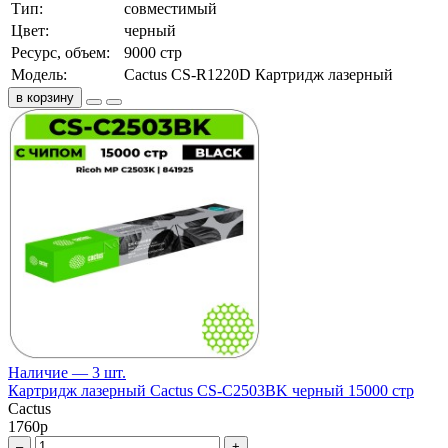
Тип:
совместимый
Цвет:
черный
Ресурс, объем:
9000 стр
Модель:
Cactus CS-R1220D Картридж лазерный
в корзину
Наличие — 3 шт.
Картридж лазерный Cactus CS-C2503BK черный 15000 стр
Cactus
1760
р
–
+