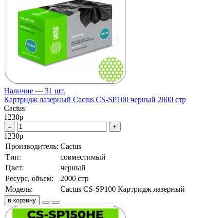
Наличие — 31 шт.
Картридж лазерный Cactus CS-SP100 черный 2000 стр
Cactus
1230
р
–
+
1230
р
Производитель:
Cactus
Тип:
совместимый
Цвет:
черный
Ресурс, объем:
2000 стр
Модель:
Cactus CS-SP100 Картридж лазерный
в корзину