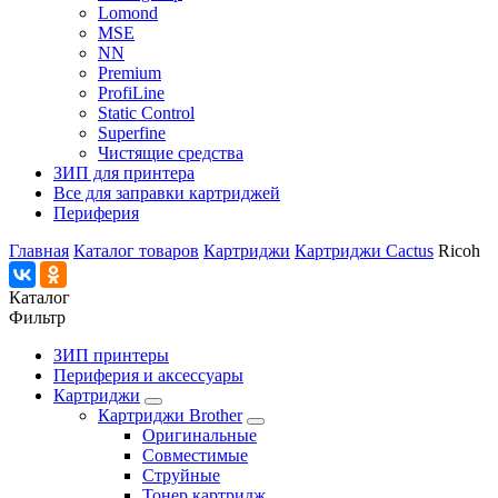
Lomond
MSE
NN
Premium
ProfiLine
Static Control
Superfine
Чистящие средства
ЗИП для принтера
Все для заправки картриджей
Периферия
Главная
Каталог товаров
Картриджи
Картриджи Cactus
Ricoh
Каталог
Фильтр
ЗИП принтеры
Периферия и аксессуары
Картриджи
Картриджи Brother
Оригинальные
Совместимые
Струйные
Тонер картридж