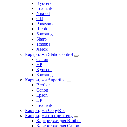
Kyocera
Lexmark
Nixdorf
Oki
Panasonic
Ricoh
Samsung
Sharp
Toshiba
Xerox
Картриджи Static Control
Canon
HP
Kyocera
Samsung
Картриджи Superfine
Brother
Canon
Epson
HP
Lexmark
Картриджи CopyRite
Картриджи по принтеру
Картриджи для Brother
Картриджи для Canon