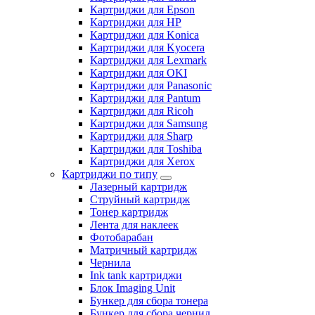
Картриджи для Epson
Картриджи для HP
Картриджи для Konica
Картриджи для Kyocera
Картриджи для Lexmark
Картриджи для OKI
Картриджи для Panasonic
Картриджи для Pantum
Картриджи для Ricoh
Картриджи для Samsung
Картриджи для Sharp
Картриджи для Toshiba
Картриджи для Xerox
Картриджи по типу
Лазерный картридж
Струйный картридж
Тонер картридж
Лента для наклеек
Фотобарабан
Матричный картридж
Чернила
Ink tank картриджи
Блок Imaging Unit
Бункер для сбора тонера
Бункер для сбора чернил