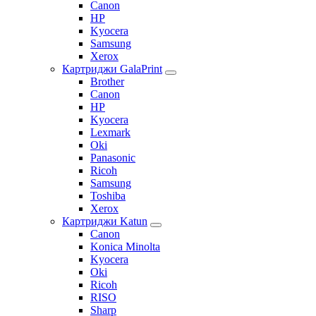
Canon
HP
Kyocera
Samsung
Xerox
Картриджи GalaPrint
Brother
Canon
HP
Kyocera
Lexmark
Oki
Panasonic
Ricoh
Samsung
Toshiba
Xerox
Картриджи Katun
Canon
Konica Minolta
Kyocera
Oki
Ricoh
RISO
Sharp