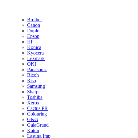
Brother
Canon
Duplo
Epson
HP
Konica
Kyocera
Lexmark
OKI
Panasonic
Ricoh
Riso
Samsung
Sharp
Toshiba
Xerox
Cactus PR
Colouring
G&G
GalaGrand
Katun
Lasting Imp