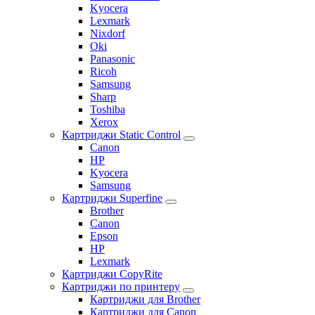
Kyocera
Lexmark
Nixdorf
Oki
Panasonic
Ricoh
Samsung
Sharp
Toshiba
Xerox
Картриджи Static Control
Canon
HP
Kyocera
Samsung
Картриджи Superfine
Brother
Canon
Epson
HP
Lexmark
Картриджи CopyRite
Картриджи по принтеру
Картриджи для Brother
Картриджи для Canon