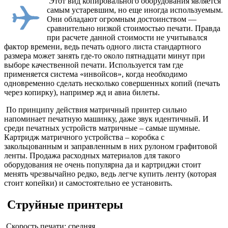
Этот вид копировального оборудования является
самым устаревшим, но еще иногда используемым.
Они обладают огромным достоинством —
сравнительно низкой стоимостью печати. Правда
при расчете данной стоимости не учитывался
фактор времени, ведь печать одного листа стандартного
размера может занять где-то около пятнадцати минут при
выборе качественной печати. Используется там где
применяется система «инвойсов», когда необходимо
одновременно сделать несколько совершенных копий (печать
через копирку), например жд и авиа билеты.
По принципу действия матричный принтер сильно
напоминает печатную машинку, даже звук идентичный. И
среди печатных устройств матричные – самые шумные.
Картридж матричного устройства – коробка с
закольцованным и заправленным в них рулоном графитовой
ленты. Продажа расходных материалов для такого
оборудования не очень популярна да и картриджи стоит
менять чрезвычайно редко, ведь легче купить ленту (которая
стоит копейки) и самостоятельно ее установить.
Струйные принтеры
Скорость печати: средняя