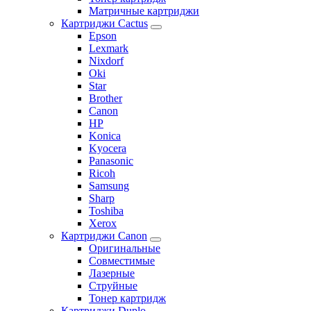
Матричные картриджи
Картриджи Cactus
Epson
Lexmark
Nixdorf
Oki
Star
Brother
Canon
HP
Konica
Kyocera
Panasonic
Ricoh
Samsung
Sharp
Toshiba
Xerox
Картриджи Canon
Оригинальные
Совместимые
Лазерные
Струйные
Тонер картридж
Картриджи Duplo