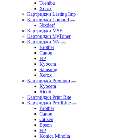
Toshiba
Xerox
Картриджи Lasting Imp
Картриджи Lomond
Nixdorf
Картриджи MSE
Картриджи MyToner
Картриджи NN
Brother
Canon
HP
Kyocera
Samsung
Xerox
Картриджи Premium
Kyocera
Ricoh
Картриджи Print-Rite
Картриджи ProfiLine
Brother
Canon
Citizen
Epson
HP
Konica Minolta