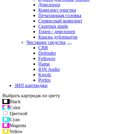
Девелопер
Комплект очистки
Печатающая головка
Сервисный комплект
Скрепки staple
Тонер / девелопер
Краска дубликатор
Чистящие средства
CBR
Defender
Fellowes
Hama
ION Audio
Kreolz
Perfeo
ЗИП картриджи
Выбрать картридж по цвету
Black
Color
Цветной
Cyan
Magenta
Yellow