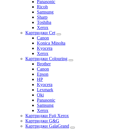
Panasonic
Ricoh
Samsung
Sharp
Toshiba
Xerox
Картриджи Cet
Canon
Konica Minolta
Kyocera
Xerox
Картриджи Colouring
Brother
Canon
Epson
HP
Kyocera
Lexmark
Oki
Panasonic
Samsung
Xerox
Картриджи Fuji Xerox
Картриджи G&G
Картриджи GalaGrand