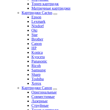
Тонер картридж
Матричные картриджи
Картриджи Cactus
Epson
Lexmark
Nixdorf
Oki
Star
Brother
Canon
HP
Konica
Kyocera
Panasonic
Ricoh
Samsung
Sharp
Toshiba
Xerox
Картриджи Canon
Оригинальные
Совместимые
Лазерные
Струйные
Тонер картридж