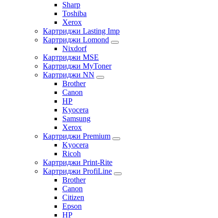
Sharp
Toshiba
Xerox
Картриджи Lasting Imp
Картриджи Lomond
Nixdorf
Картриджи MSE
Картриджи MyToner
Картриджи NN
Brother
Canon
HP
Kyocera
Samsung
Xerox
Картриджи Premium
Kyocera
Ricoh
Картриджи Print-Rite
Картриджи ProfiLine
Brother
Canon
Citizen
Epson
HP