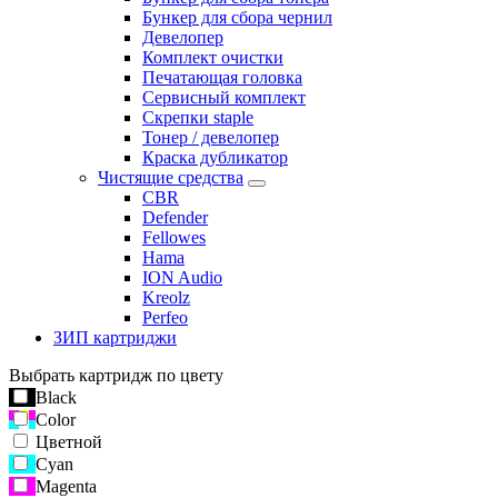
Бункер для сбора чернил
Девелопер
Комплект очистки
Печатающая головка
Сервисный комплект
Скрепки staple
Тонер / девелопер
Краска дубликатор
Чистящие средства
CBR
Defender
Fellowes
Hama
ION Audio
Kreolz
Perfeo
ЗИП картриджи
Выбрать картридж по цвету
Black
Color
Цветной
Cyan
Magenta