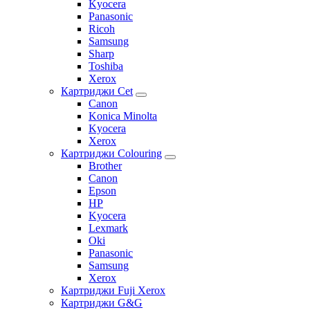
Kyocera
Panasonic
Ricoh
Samsung
Sharp
Toshiba
Xerox
Картриджи Cet
Canon
Konica Minolta
Kyocera
Xerox
Картриджи Colouring
Brother
Canon
Epson
HP
Kyocera
Lexmark
Oki
Panasonic
Samsung
Xerox
Картриджи Fuji Xerox
Картриджи G&G