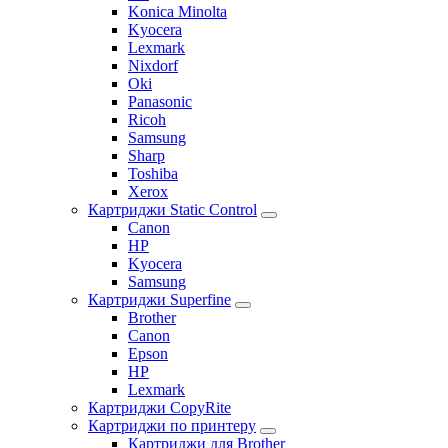
Konica Minolta
Kyocera
Lexmark
Nixdorf
Oki
Panasonic
Ricoh
Samsung
Sharp
Toshiba
Xerox
Картриджи Static Control
Canon
HP
Kyocera
Samsung
Картриджи Superfine
Brother
Canon
Epson
HP
Lexmark
Картриджи CopyRite
Картриджи по принтеру
Картриджи для Brother