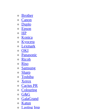
Brother
Canon
Duplo
Epson
HP
Konica
Kyocera
Lexmark
OKI
Panasonic
Ricoh
Riso
Samsung
Sharp
Toshiba
Xerox
Cactus PR
Colouring
G&G
GalaGrand
Katun
Lasting Imp