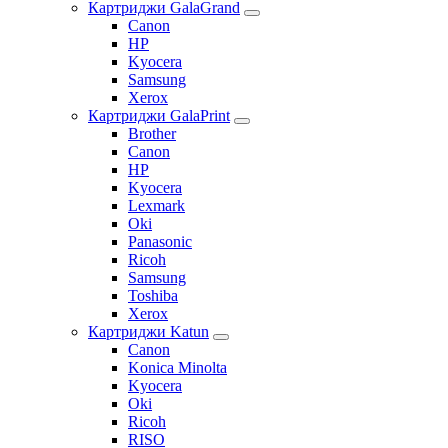
Картриджи GalaGrand
Canon
HP
Kyocera
Samsung
Xerox
Картриджи GalaPrint
Brother
Canon
HP
Kyocera
Lexmark
Oki
Panasonic
Ricoh
Samsung
Toshiba
Xerox
Картриджи Katun
Canon
Konica Minolta
Kyocera
Oki
Ricoh
RISO