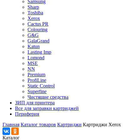
Samsung
Sharp
Toshiba
Xerox
Cactus PR
Colouring
G&G
GalaGrand
Katun
Lasting Imp
Lomond
MSE
NN
Premium
ProfiLine
Static Control
Superfine
Чистящие средства
ЗИП для принтера
Все для заправки картриджей
Периферия
Главная
Каталог товаров
Картриджи
Картриджи Xerox
Каталог