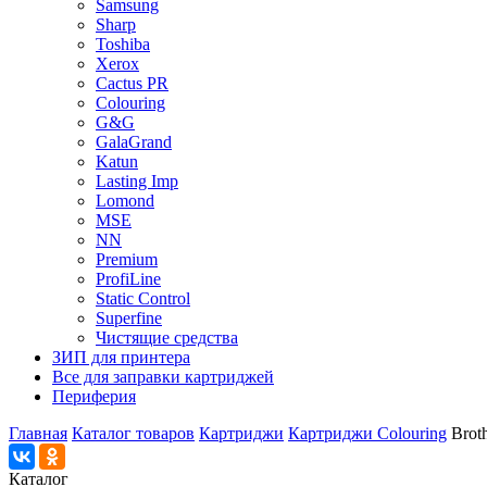
Samsung
Sharp
Toshiba
Xerox
Cactus PR
Colouring
G&G
GalaGrand
Katun
Lasting Imp
Lomond
MSE
NN
Premium
ProfiLine
Static Control
Superfine
Чистящие средства
ЗИП для принтера
Все для заправки картриджей
Периферия
Главная
Каталог товаров
Картриджи
Картриджи Colouring
Brot
Каталог