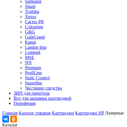
Samsung
Sharp
Toshiba
Xerox
Cactus PR
Colouring
G&G
GalaGrand
Katun
Lasting Imp
Lomond
MSE
NN
Premium
ProfiLine
Static Control
Superfine
Чистящие средства
ЗИП для принтера
Все для заправки картриджей
Периферия
Главная
Каталог товаров
Картриджи
Картриджи HP
Лазерные
Каталог