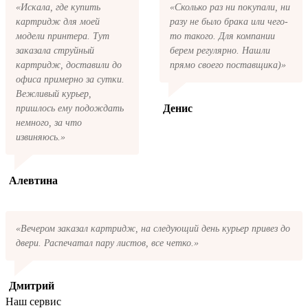
«Искала, где купить
«Сколько раз ни покупали, ни
возможно, чтобы оформить доставку. Если
картридж для моей
разу не было брака или чего-
вы не получили письмо с копией заказа,
пожалуйста, свяжитесь с нами через сервис
модели принтера. Тут
то такого. Для компании
обратная связь, или позвоните.
заказала струйный
берем регулярно. Нашли
картридж, доставили до
прямо своего поставщика)»
офиса примерно за сутки.
Вежливый курьер,
Денис
пришлось ему подождать
немного, за что
извиняюсь.»
Алевтина
«Вечером заказал картридж, на следующий день курьер привез до
двери. Распечатал пару листов, все четко.»
Дмитрий
Наш сервис