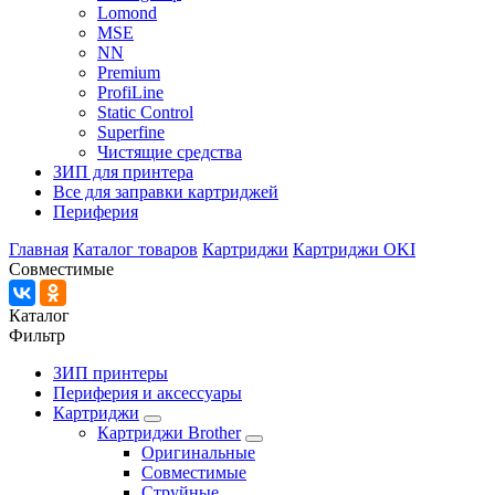
Lomond
MSE
NN
Premium
ProfiLine
Static Control
Superfine
Чистящие средства
ЗИП для принтера
Все для заправки картриджей
Периферия
Главная
Каталог товаров
Картриджи
Картриджи OKI
Совместимые
Каталог
Фильтр
ЗИП принтеры
Периферия и аксессуары
Картриджи
Картриджи Brother
Оригинальные
Совместимые
Струйные