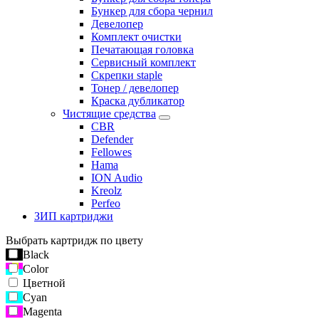
Бункер для сбора чернил
Девелопер
Комплект очистки
Печатающая головка
Сервисный комплект
Скрепки staple
Тонер / девелопер
Краска дубликатор
Чистящие средства
CBR
Defender
Fellowes
Hama
ION Audio
Kreolz
Perfeo
ЗИП картриджи
Выбрать картридж по цвету
Black
Color
Цветной
Cyan
Magenta