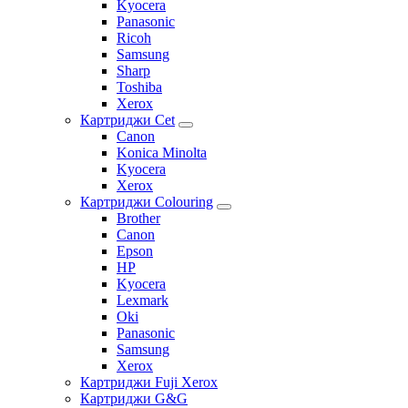
Kyocera
Panasonic
Ricoh
Samsung
Sharp
Toshiba
Xerox
Картриджи Cet
Canon
Konica Minolta
Kyocera
Xerox
Картриджи Colouring
Brother
Canon
Epson
HP
Kyocera
Lexmark
Oki
Panasonic
Samsung
Xerox
Картриджи Fuji Xerox
Картриджи G&G