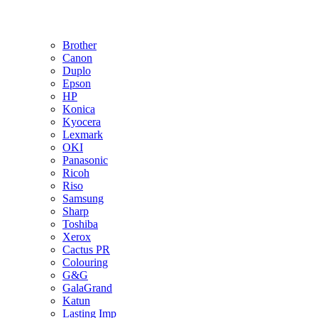
Brother
Canon
Duplo
Epson
HP
Konica
Kyocera
Lexmark
OKI
Panasonic
Ricoh
Riso
Samsung
Sharp
Toshiba
Xerox
Cactus PR
Colouring
G&G
GalaGrand
Katun
Lasting Imp