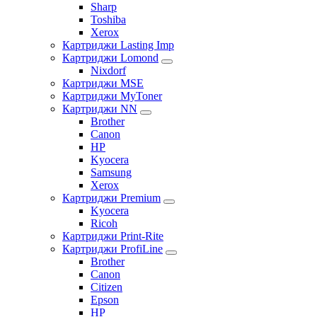
Sharp
Toshiba
Xerox
Картриджи Lasting Imp
Картриджи Lomond
Nixdorf
Картриджи MSE
Картриджи MyToner
Картриджи NN
Brother
Canon
HP
Kyocera
Samsung
Xerox
Картриджи Premium
Kyocera
Ricoh
Картриджи Print-Rite
Картриджи ProfiLine
Brother
Canon
Citizen
Epson
HP