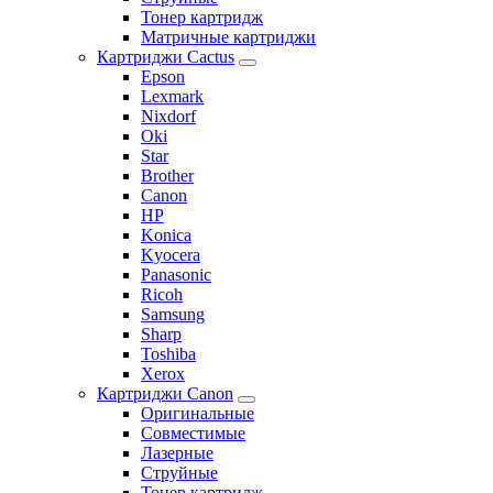
Тонер картридж
Матричные картриджи
Картриджи Cactus
Epson
Lexmark
Nixdorf
Oki
Star
Brother
Canon
HP
Konica
Kyocera
Panasonic
Ricoh
Samsung
Sharp
Toshiba
Xerox
Картриджи Canon
Оригинальные
Совместимые
Лазерные
Струйные
Тонер картридж