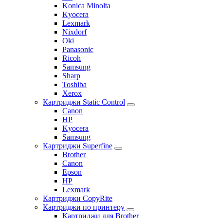
Konica Minolta
Kyocera
Lexmark
Nixdorf
Oki
Panasonic
Ricoh
Samsung
Sharp
Toshiba
Xerox
Картриджи Static Control
Canon
HP
Kyocera
Samsung
Картриджи Superfine
Brother
Canon
Epson
HP
Lexmark
Картриджи CopyRite
Картриджи по принтеру
Картриджи для Brother