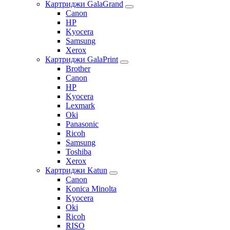
Картриджи GalaGrand
Canon
HP
Kyocera
Samsung
Xerox
Картриджи GalaPrint
Brother
Canon
HP
Kyocera
Lexmark
Oki
Panasonic
Ricoh
Samsung
Toshiba
Xerox
Картриджи Katun
Canon
Konica Minolta
Kyocera
Oki
Ricoh
RISO