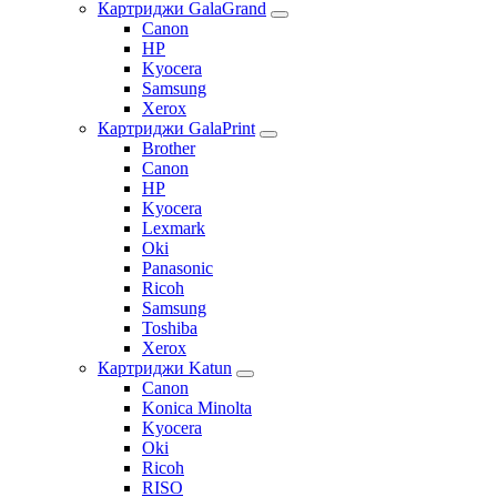
Картриджи GalaGrand
Canon
HP
Kyocera
Samsung
Xerox
Картриджи GalaPrint
Brother
Canon
HP
Kyocera
Lexmark
Oki
Panasonic
Ricoh
Samsung
Toshiba
Xerox
Картриджи Katun
Canon
Konica Minolta
Kyocera
Oki
Ricoh
RISO