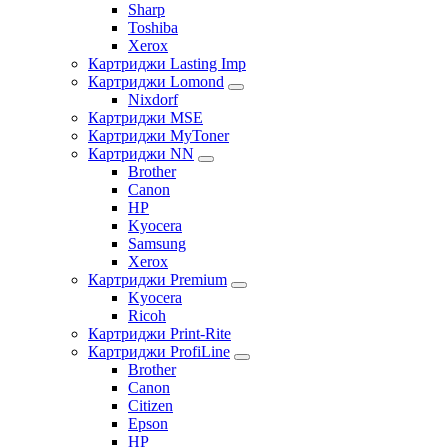
Sharp
Toshiba
Xerox
Картриджи Lasting Imp
Картриджи Lomond
Nixdorf
Картриджи MSE
Картриджи MyToner
Картриджи NN
Brother
Canon
HP
Kyocera
Samsung
Xerox
Картриджи Premium
Kyocera
Ricoh
Картриджи Print-Rite
Картриджи ProfiLine
Brother
Canon
Citizen
Epson
HP