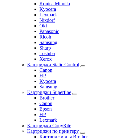
Konica Minolta
Kyocera
Lexmark
Nixdorf
Oki
Panasonic
Ricoh
Samsung
Sharp
Toshiba
Xerox
Картриджи Static Control
Canon
HP
Kyocera
Samsung
Картриджи Superfine
Brother
Canon
Epson
HP
Lexmark
Картриджи CopyRite
Картриджи по принтеру
Картриджи для Brother