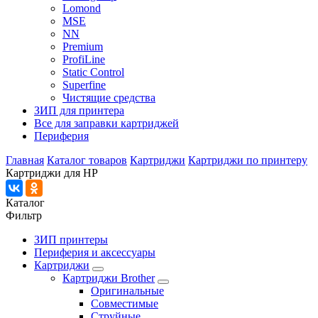
Lomond
MSE
NN
Premium
ProfiLine
Static Control
Superfine
Чистящие средства
ЗИП для принтера
Все для заправки картриджей
Периферия
Главная
Каталог товаров
Картриджи
Картриджи по принтеру
Картриджи для HP
Каталог
Фильтр
ЗИП принтеры
Периферия и аксессуары
Картриджи
Картриджи Brother
Оригинальные
Совместимые
Струйные