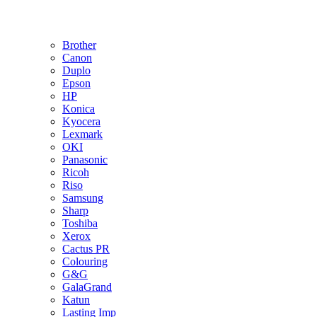
Brother
Canon
Duplo
Epson
HP
Konica
Kyocera
Lexmark
OKI
Panasonic
Ricoh
Riso
Samsung
Sharp
Toshiba
Xerox
Cactus PR
Colouring
G&G
GalaGrand
Katun
Lasting Imp