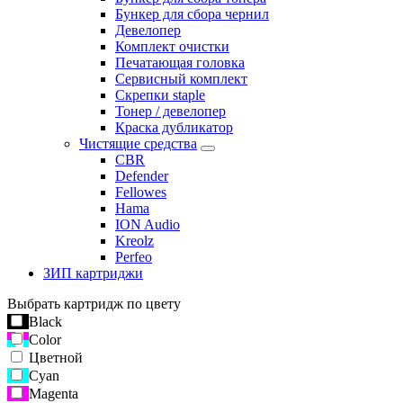
Бункер для сбора чернил
Девелопер
Комплект очистки
Печатающая головка
Сервисный комплект
Скрепки staple
Тонер / девелопер
Краска дубликатор
Чистящие средства
CBR
Defender
Fellowes
Hama
ION Audio
Kreolz
Perfeo
ЗИП картриджи
Выбрать картридж по цвету
Black
Color
Цветной
Cyan
Magenta