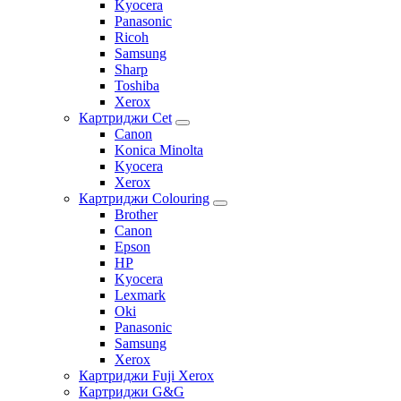
Kyocera
Panasonic
Ricoh
Samsung
Sharp
Toshiba
Xerox
Картриджи Cet
Canon
Konica Minolta
Kyocera
Xerox
Картриджи Colouring
Brother
Canon
Epson
HP
Kyocera
Lexmark
Oki
Panasonic
Samsung
Xerox
Картриджи Fuji Xerox
Картриджи G&G