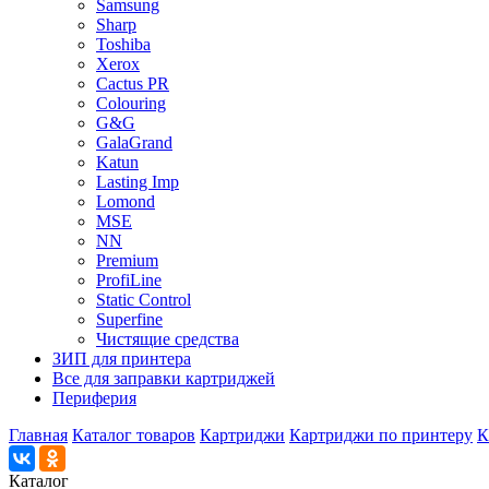
Samsung
Sharp
Toshiba
Xerox
Cactus PR
Colouring
G&G
GalaGrand
Katun
Lasting Imp
Lomond
MSE
NN
Premium
ProfiLine
Static Control
Superfine
Чистящие средства
ЗИП для принтера
Все для заправки картриджей
Периферия
Главная
Каталог товаров
Картриджи
Картриджи по принтеру
К
Каталог