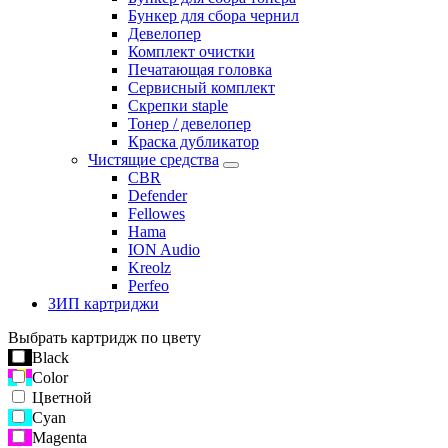
Бункер для сбора чернил
Девелопер
Комплект очистки
Печатающая головка
Сервисный комплект
Скрепки staple
Тонер / девелопер
Краска дубликатор
Чистящие средства
CBR
Defender
Fellowes
Hama
ION Audio
Kreolz
Perfeo
ЗИП картриджи
Выбрать картридж по цвету
Black
Color
Цветной
Cyan
Magenta