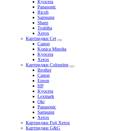
Kyocera
Panasonic
Ricoh
Samsung
Sharp
Toshiba
Xerox
Картриджи Cet
Canon
Konica Minolta
Kyocera
Xerox
Картриджи Colouring
Brother
Canon
Epson
HP
Kyocera
Lexmark
Oki
Panasonic
Samsung
Xerox
Картриджи Fuji Xerox
Картриджи G&G