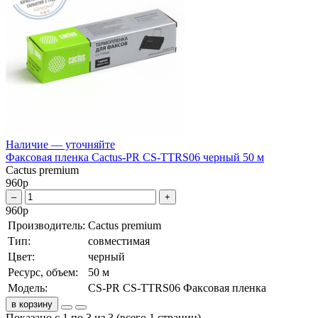
Наличие — уточняйте
Факсовая пленка Cactus-PR CS-TTRS06 черный 50 м
Cactus premium
960
р
–
+
960
р
Производитель:
Cactus premium
Тип:
совместимая
Цвет:
черный
Ресурс, объем:
50 м
Модель:
CS-PR CS-TTRS06 Факсовая пленка
в корзину
Показано с 1 по 3 из 3 (всего 1 страниц)