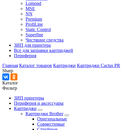
Lomond
MSE
NN
Premium
ProfiLine
Static Control
Superfine
Чистящие средства
ЗИП для принтера
Все для заправки картриджей
Периферия
Главная
Каталог товаров
Картриджи
Картриджи Cactus PR
Sharp
Каталог
Фильтр
ЗИП принтеры
Периферия и аксессуары
Картриджи
Картриджи Brother
Оригинальные
Совместимые
Струйные