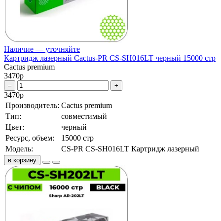
Наличие — уточняйте
Картридж лазерный Cactus-PR CS-SH016LT черный 15000 стр
Cactus premium
3470
р
–
+
3470
р
Производитель:
Cactus premium
Тип:
совместимый
Цвет:
черный
Ресурс, объем:
15000 стр
Модель:
CS-PR CS-SH016LT Картридж лазерный
в корзину