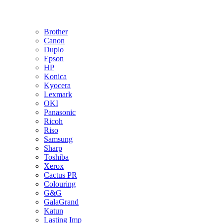
Brother
Canon
Duplo
Epson
HP
Konica
Kyocera
Lexmark
OKI
Panasonic
Ricoh
Riso
Samsung
Sharp
Toshiba
Xerox
Cactus PR
Colouring
G&G
GalaGrand
Katun
Lasting Imp