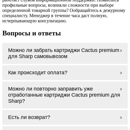
профильные вопросы, возникли сложности при выборе
определенной товарной группы? Ообращайтесь к дежурному
специалисту. Менеджер в течение часа даст полную,
исчерпывающую консультацию.
Вопросы и ответы
Можно ли забрать картриджи Cactus premium
для Sharp самовывозом
У нас нет самовывоза, но мы быстро
Как происходит оплата?
доставим заказ и сделаем это бесплатно
при сумме покупок от 3000 рублей.
Оплачиваются картриджи Cactus premium
Мы гарантируем цельность упаковки, когда
Можно ли повторно заправить уже
для Sharp наличными курьеру при
доставляем Вам картриджи Cactus premium
отработанные картриджи Cactus premium для
получении заказа.
для Sharp
Sharp?
Заправка возможна. С
аналогами
этот
Есть ли возврат?
процесс проще, в случае с оригиналами
будет лучше обратиться к профессионалам.
Если картриджи Cactus premium для Sharp