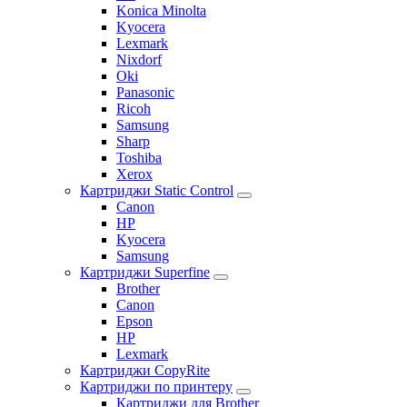
Konica Minolta
Kyocera
Lexmark
Nixdorf
Oki
Panasonic
Ricoh
Samsung
Sharp
Toshiba
Xerox
Картриджи Static Control
Canon
HP
Kyocera
Samsung
Картриджи Superfine
Brother
Canon
Epson
HP
Lexmark
Картриджи CopyRite
Картриджи по принтеру
Картриджи для Brother