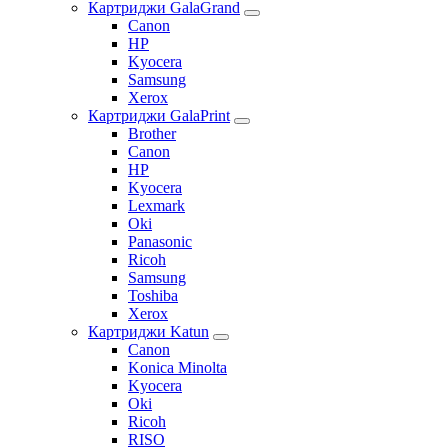
Картриджи GalaGrand
Canon
HP
Kyocera
Samsung
Xerox
Картриджи GalaPrint
Brother
Canon
HP
Kyocera
Lexmark
Oki
Panasonic
Ricoh
Samsung
Toshiba
Xerox
Картриджи Katun
Canon
Konica Minolta
Kyocera
Oki
Ricoh
RISO