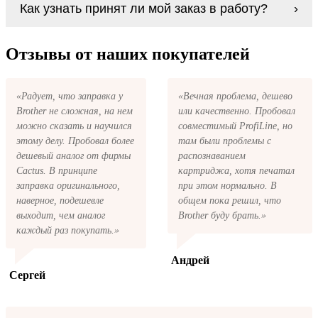
В любом случае вы можете заправить
Как узнать принят ли мой заказ в работу?
по какой-то причине вам не подошли, мы
картриджи Cactus premium для Sharp. У нас
при первом же обращении, в кратчайшие
можно купить все необходимое для
сроки вернём ваши деньги.
После размещения заказа на картриджи
заправки картриджей любой марки и для
Cactus premium для Sharp на указанную
Отзывы от наших покупателей
любых моделей принтеров.
вами электронную почту придёт письмо с
копией заказа. Это значит, что заказ получен
и мы позвоним вам так быстро, как это
«Радует, что заправка у
«Вечная проблема, дешево
возможно, чтобы оформить доставку. Если
Brother не сложная, на нем
или качественно. Пробовал
вы не получили письмо с копией заказа,
пожалуйста, свяжитесь с нами через сервис
можно сказать и научился
совместимый ProfiLine, но
обратная связь, или позвоните.
этому делу. Пробовал более
там были проблемы с
дешевый аналог от фирмы
распознаванием
Cactus. В принципе
картриджа, хотя печатал
заправка оригинального,
при этом нормально. В
наверное, подешевле
общем пока решил, что
выходит, чем аналог
Brother буду брать.»
каждый раз покупать.»
Андрей
Сергей