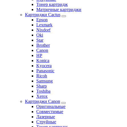
Тонер картридж
Матричные картриджи
Картриджи Cactus
Epson
Lexmark
Nixdorf
Oki
Star
Brother
Canon
HP
Konica
Kyocera
Panasonic
Ricoh
Samsung
Sharp
Toshiba
Xerox
Картриджи Canon
Оригинальные
Совместимые
Лазерные
Струйные
Тонер картридж