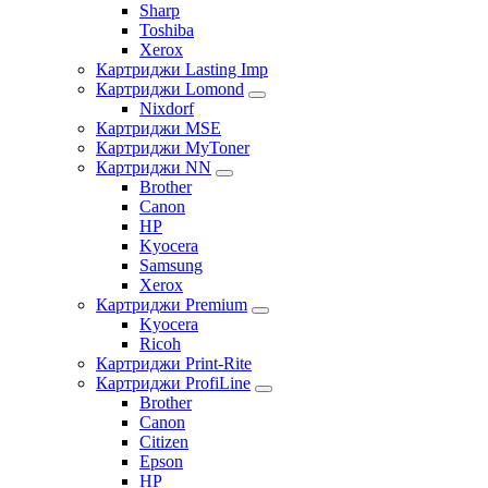
Sharp
Toshiba
Xerox
Картриджи Lasting Imp
Картриджи Lomond
Nixdorf
Картриджи MSE
Картриджи MyToner
Картриджи NN
Brother
Canon
HP
Kyocera
Samsung
Xerox
Картриджи Premium
Kyocera
Ricoh
Картриджи Print-Rite
Картриджи ProfiLine
Brother
Canon
Citizen
Epson
HP