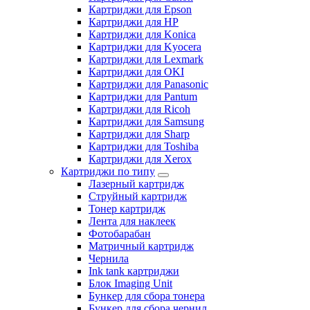
Картриджи для Epson
Картриджи для HP
Картриджи для Konica
Картриджи для Kyocera
Картриджи для Lexmark
Картриджи для OKI
Картриджи для Panasonic
Картриджи для Pantum
Картриджи для Ricoh
Картриджи для Samsung
Картриджи для Sharp
Картриджи для Toshiba
Картриджи для Xerox
Картриджи по типу
Лазерный картридж
Струйный картридж
Тонер картридж
Лента для наклеек
Фотобарабан
Матричный картридж
Чернила
Ink tank картриджи
Блок Imaging Unit
Бункер для сбора тонера
Бункер для сбора чернил