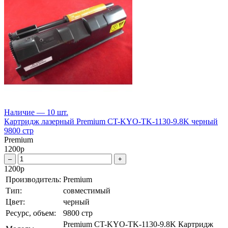
Наличие — 10 шт.
Картридж лазерный Premium CT-KYO-TK-1130-9.8K черный
9800 стр
Premium
1200
р
–
+
1200
р
Производитель:
Premium
Тип:
совместимый
Цвет:
черный
Ресурс, объем:
9800 стр
Premium CT-KYO-TK-1130-9.8K Картридж