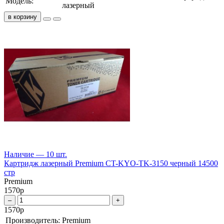
Модель:
лазерный
в корзину
Наличие — 10 шт.
Картридж лазерный Premium CT-KYO-TK-3150 черный 14500
стр
Premium
1570
р
–
+
1570
р
Производитель:
Premium