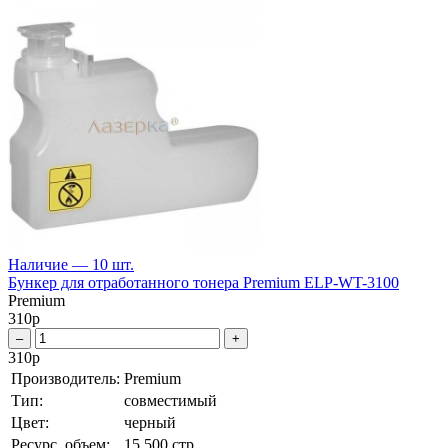
Наличие — 10 шт.
Бункер для отработанного тонера Premium ELP-WT-3100
Premium
310
р
–
+
310
р
Производитель:
Premium
Тип:
совместимый
Цвет:
черный
Ресурс, объем:
15 500 стр