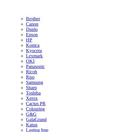
Brother
Canon
Duplo
Epson
HP
Konica
Kyocera
Lexmark
OKI
Panasonic
Ricoh
Riso
Samsung
Sharp
Toshiba
Xerox
Cactus PR
Colouring
G&G
GalaGrand
Katun
Lasting Imp