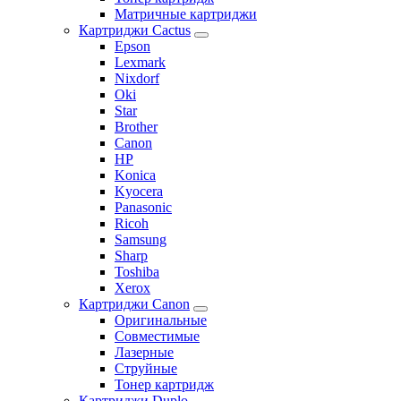
Матричные картриджи
Картриджи Cactus
Epson
Lexmark
Nixdorf
Oki
Star
Brother
Canon
HP
Konica
Kyocera
Panasonic
Ricoh
Samsung
Sharp
Toshiba
Xerox
Картриджи Canon
Оригинальные
Совместимые
Лазерные
Струйные
Тонер картридж
Картриджи Duplo