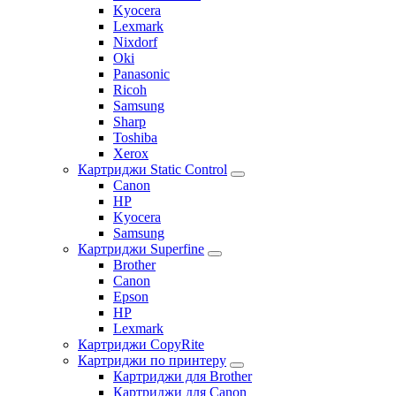
Kyocera
Lexmark
Nixdorf
Oki
Panasonic
Ricoh
Samsung
Sharp
Toshiba
Xerox
Картриджи Static Control
Canon
HP
Kyocera
Samsung
Картриджи Superfine
Brother
Canon
Epson
HP
Lexmark
Картриджи CopyRite
Картриджи по принтеру
Картриджи для Brother
Картриджи для Canon