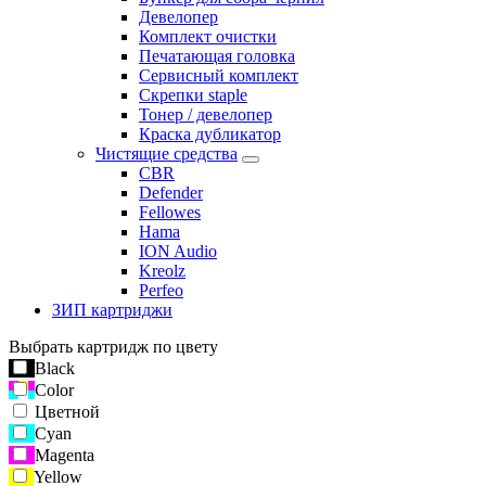
Девелопер
Комплект очистки
Печатающая головка
Сервисный комплект
Скрепки staple
Тонер / девелопер
Краска дубликатор
Чистящие средства
CBR
Defender
Fellowes
Hama
ION Audio
Kreolz
Perfeo
ЗИП картриджи
Выбрать картридж по цвету
Black
Color
Цветной
Cyan
Magenta
Yellow