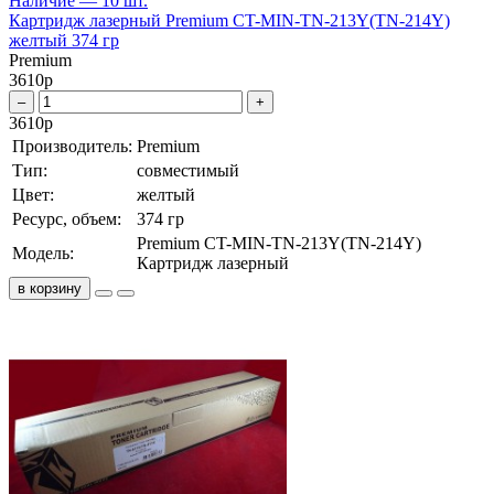
Наличие — 10 шт.
Картридж лазерный Premium CT-MIN-TN-213Y(TN-214Y)
желтый 374 гр
Premium
3610
р
–
+
3610
р
Производитель:
Premium
Тип:
совместимый
Цвет:
желтый
Ресурс, объем:
374 гр
Premium CT-MIN-TN-213Y(TN-214Y)
Модель:
Картридж лазерный
в корзину