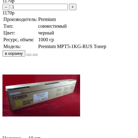
1170
р
–
+
1170
р
Производитель:
Premium
Тип:
совместимый
Цвет:
черный
Ресурс, объем:
1000 гр
Модель:
Premium MPT5-1KG-RUS Тонер
в корзину