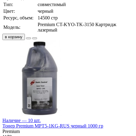
Тип:
совместимый
Цвет:
черный
Ресурс, объем:
14500 стр
Premium CT-KYO-TK-3150 Картридж
Модель:
лазерный
в корзину
Наличие — 10 шт.
Тонер Premium MPT5-1KG-RUS черный 1000 гр
Premium