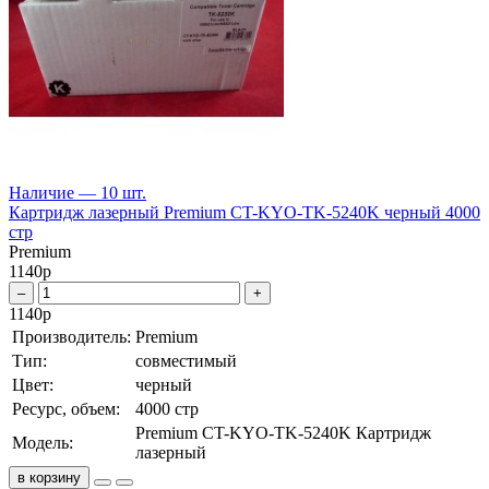
Наличие — 10 шт.
Картридж лазерный Premium CT-KYO-TK-5240K черный 4000
стр
Premium
1140
р
–
+
1140
р
Производитель:
Premium
Тип:
совместимый
Цвет:
черный
Ресурс, объем:
4000 стр
Premium CT-KYO-TK-5240K Картридж
Модель:
лазерный
в корзину