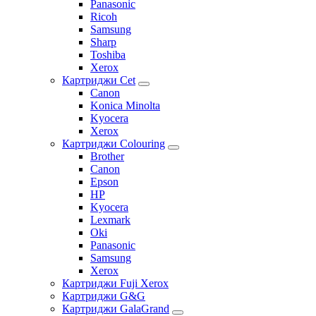
Panasonic
Ricoh
Samsung
Sharp
Toshiba
Xerox
Картриджи Cet
Canon
Konica Minolta
Kyocera
Xerox
Картриджи Colouring
Brother
Canon
Epson
HP
Kyocera
Lexmark
Oki
Panasonic
Samsung
Xerox
Картриджи Fuji Xerox
Картриджи G&G
Картриджи GalaGrand