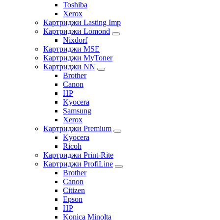
Toshiba
Xerox
Картриджи Lasting Imp
Картриджи Lomond
Nixdorf
Картриджи MSE
Картриджи MyToner
Картриджи NN
Brother
Canon
HP
Kyocera
Samsung
Xerox
Картриджи Premium
Kyocera
Ricoh
Картриджи Print-Rite
Картриджи ProfiLine
Brother
Canon
Citizen
Epson
HP
Konica Minolta