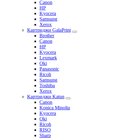
Canon
HP
Kyocera
Samsung
Xerox
Картриджи GalaPrint
Brother
Canon
HP
Kyocera
Lexmark
Oki
Panasonic
Ricoh
Samsung
Toshiba
Xerox
Картриджи Katun
Canon
Konica Minolta
Kyocera
Oki
Ricoh
RISO
Sharp