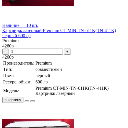
Наличие — 10 шт.
Картридж лазерный Premium CT-MIN-TN-611K(TN-411K)
черный 600 гр
Premium
4260
р
–
+
4260
р
Производитель:
Premium
Тип:
совместимый
Цвет:
черный
Ресурс, объем:
600 гр
Premium CT-MIN-TN-611K(TN-411K)
Модель:
Картридж лазерный
в корзину