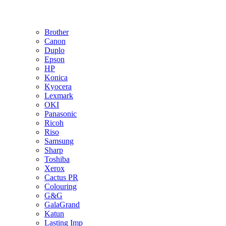
Brother
Canon
Duplo
Epson
HP
Konica
Kyocera
Lexmark
OKI
Panasonic
Ricoh
Riso
Samsung
Sharp
Toshiba
Xerox
Cactus PR
Colouring
G&G
GalaGrand
Katun
Lasting Imp