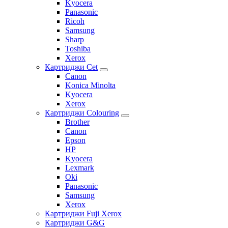
Kyocera
Panasonic
Ricoh
Samsung
Sharp
Toshiba
Xerox
Картриджи Cet
Canon
Konica Minolta
Kyocera
Xerox
Картриджи Colouring
Brother
Canon
Epson
HP
Kyocera
Lexmark
Oki
Panasonic
Samsung
Xerox
Картриджи Fuji Xerox
Картриджи G&G