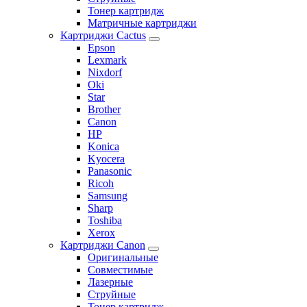
Тонер картридж
Матричные картриджи
Картриджи Cactus
Epson
Lexmark
Nixdorf
Oki
Star
Brother
Canon
HP
Konica
Kyocera
Panasonic
Ricoh
Samsung
Sharp
Toshiba
Xerox
Картриджи Canon
Оригинальные
Совместимые
Лазерные
Струйные
Тонер картридж