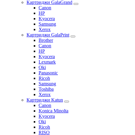
Картриджи GalaGrand
Canon
HP
Kyocera
Samsung
Xerox
Картриджи GalaPrint
Brother
Canon
HP
Kyocera
Lexmark
Oki
Panasonic
Ricoh
Samsung
Toshiba
Xerox
Картриджи Katun
Canon
Konica Minolta
Kyocera
Oki
Ricoh
RISO