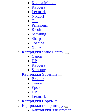
Konica Minolta
Kyocera
Lexmark
Nixdorf
Oki
Panasonic
Ricoh
Samsung
Sharp
Toshiba
Xerox
Картриджи Static Control
Canon
HP
Kyocera
Samsung
Картриджи Superfine
Brother
Canon
Epson
HP
Lexmark
Картриджи CopyRite
Картриджи по принтеру
Картриджи для Brother