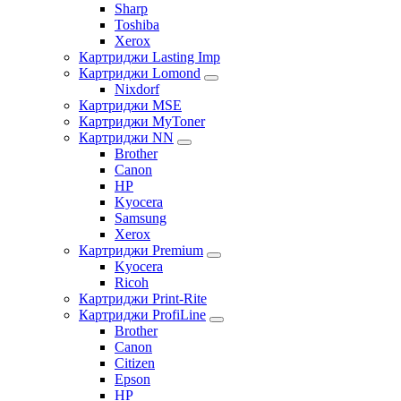
Sharp
Toshiba
Xerox
Картриджи Lasting Imp
Картриджи Lomond
Nixdorf
Картриджи MSE
Картриджи MyToner
Картриджи NN
Brother
Canon
HP
Kyocera
Samsung
Xerox
Картриджи Premium
Kyocera
Ricoh
Картриджи Print-Rite
Картриджи ProfiLine
Brother
Canon
Citizen
Epson
HP