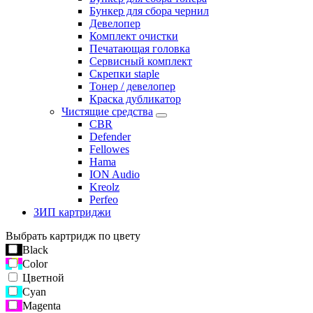
Бункер для сбора чернил
Девелопер
Комплект очистки
Печатающая головка
Сервисный комплект
Скрепки staple
Тонер / девелопер
Краска дубликатор
Чистящие средства
CBR
Defender
Fellowes
Hama
ION Audio
Kreolz
Perfeo
ЗИП картриджи
Выбрать картридж по цвету
Black
Color
Цветной
Cyan
Magenta