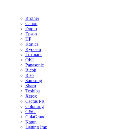
Brother
Canon
Duplo
Epson
HP
Konica
Kyocera
Lexmark
OKI
Panasonic
Ricoh
Riso
Samsung
Sharp
Toshiba
Xerox
Cactus PR
Colouring
G&G
GalaGrand
Katun
Lasting Imp