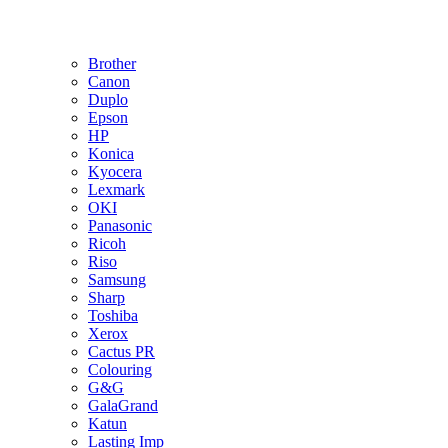
Brother
Canon
Duplo
Epson
HP
Konica
Kyocera
Lexmark
OKI
Panasonic
Ricoh
Riso
Samsung
Sharp
Toshiba
Xerox
Cactus PR
Colouring
G&G
GalaGrand
Katun
Lasting Imp