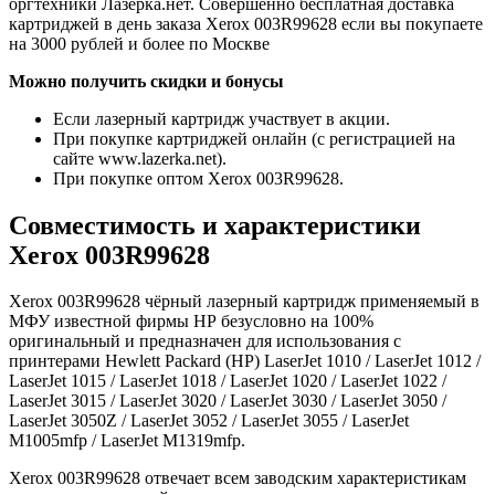
оргтехники Лазерка.нет. Совершенно бесплатная доставка
картриджей в день заказа Xerox 003R99628 если вы покупаете
на 3000 рублей и более по Москве
Можно получить скидки и бонусы
Если лазерный картридж участвует в акции.
При покупке картриджей онлайн (с регистрацией на
сайте www.lazerka.net).
При покупке оптом Xerox 003R99628.
Совместимость и характеристики
Xerox 003R99628
Xerox 003R99628 чёрный лазерный картридж применяемый в
МФУ известной фирмы HP безусловно на 100%
оригинальный и предназначен для использования с
принтерами Hewlett Packard (HP) LaserJet 1010 / LaserJet 1012 /
LaserJet 1015 / LaserJet 1018 / LaserJet 1020 / LaserJet 1022 /
LaserJet 3015 / LaserJet 3020 / LaserJet 3030 / LaserJet 3050 /
LaserJet 3050Z / LaserJet 3052 / LaserJet 3055 / LaserJet
M1005mfp / LaserJet M1319mfp.
Xerox 003R99628 отвечает всем заводским характеристикам