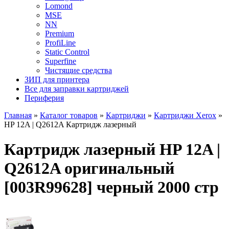
Lomond
MSE
NN
Premium
ProfiLine
Static Control
Superfine
Чистящие средства
ЗИП для принтера
Все для заправки картриджей
Периферия
Главная
»
Каталог товаров
»
Картриджи
»
Картриджи Xerox
»
HP 12A | Q2612A Картридж лазерный
Картридж лазерный HP 12A |
Q2612A оригинальный
[003R99628] черный 2000 стр