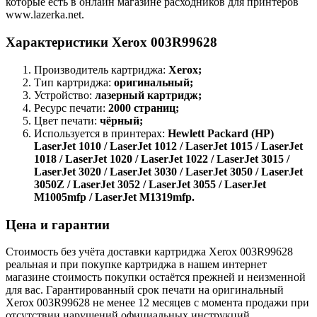
которые есть в онлайн магазине расходников для принтеров
www.lazerka.net.
Характеристики Xerox 003R99628
Производитель картриджа:
Xerox;
Тип картриджа:
оригинальный;
Устройство:
лазерный картридж;
Ресурс печати:
20
00 страниц;
Цвет печати:
чёрный;
Используется в принтерах:
Hewlett Packard (HP)
LaserJet 1010 / LaserJet 1012 / LaserJet 1015 / LaserJet
1018 / LaserJet 1020 / LaserJet 1022 / LaserJet 3015 /
LaserJet 3020 / LaserJet 3030 / LaserJet 3050 / LaserJet
3050Z / LaserJet 3052 / LaserJet 3055 / LaserJet
M1005mfp / LaserJet M1319mfp
.
Цена и гарантии
Стоимость без учёта доставки картриджа Xerox 003R99628
реальная и при покупке картриджа в нашем интернет
магазине стоимость покупки остаётся прежней и неизменной
для вас. Гарантированный срок печати на оригинальный
Xerox 003R99628 не менее 12 месяцев с момента продажи при
отсутствии нарушений официальных инструкций