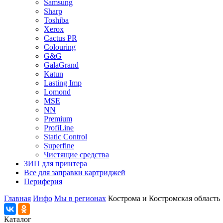
Samsung
Sharp
Toshiba
Xerox
Cactus PR
Colouring
G&G
GalaGrand
Katun
Lasting Imp
Lomond
MSE
NN
Premium
ProfiLine
Static Control
Superfine
Чистящие средства
ЗИП для принтера
Все для заправки картриджей
Периферия
Главная
Инфо
Мы в регионах
Кострома и Костромская область
Каталог