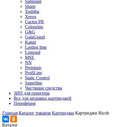
Samsung
Sharp
Toshiba
Xerox
Cactus PR
Colouring
G&G
GalaGrand
Katun
Lasting Imp
Lomond
MSE
NN
Premium
ProfiLine
Static Control
Superfine
Чистящие средства
ЗИП для принтера
Все для заправки картриджей
Периферия
Главная
Каталог товаров
Картриджи
Картриджи Ricoh
Каталог