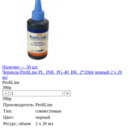
Наличие — 30 шт.
Чернила ProfiLine PL_INK_PG-40_BK_2*20ml черный 2 x 20
мл
ProfiLine
390
р
–
+
390
р
Производитель:
ProfiLine
Тип:
совместимые
Цвет:
черный
Ресурс, объем:
2 x 20 мл