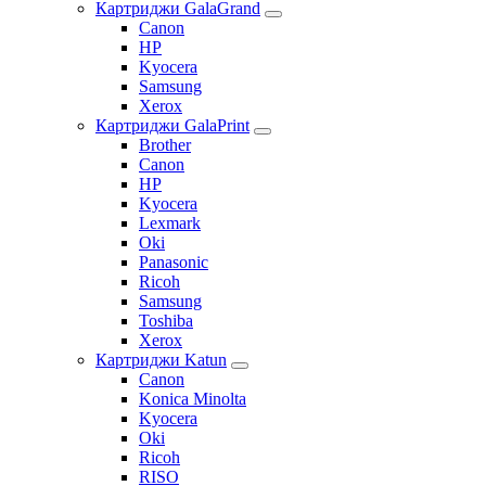
Картриджи GalaGrand
Canon
HP
Kyocera
Samsung
Xerox
Картриджи GalaPrint
Brother
Canon
HP
Kyocera
Lexmark
Oki
Panasonic
Ricoh
Samsung
Toshiba
Xerox
Картриджи Katun
Canon
Konica Minolta
Kyocera
Oki
Ricoh
RISO