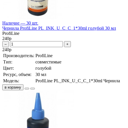
Наличие — 30 шт.
Чернила ProfiLine PL_INK_U_C_C_1*30ml голубой 30 мл
ProfiLine
240
р
–
+
240
р
Производитель:
ProfiLine
Тип:
совместимые
Цвет:
голубой
Ресурс, объем:
30 мл
Модель:
ProfiLine PL_INK_U_C_C_1*30ml Чернила
в корзину