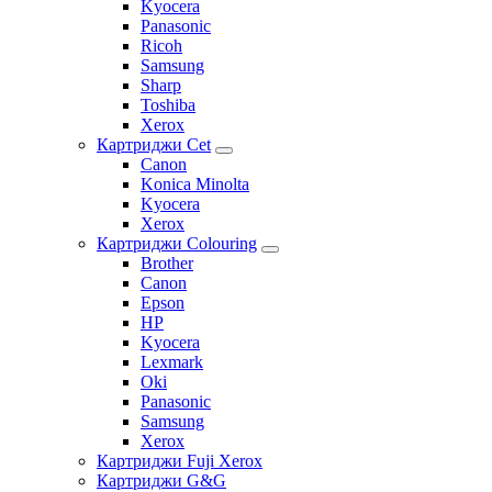
Kyocera
Panasonic
Ricoh
Samsung
Sharp
Toshiba
Xerox
Картриджи Cet
Canon
Konica Minolta
Kyocera
Xerox
Картриджи Colouring
Brother
Canon
Epson
HP
Kyocera
Lexmark
Oki
Panasonic
Samsung
Xerox
Картриджи Fuji Xerox
Картриджи G&G