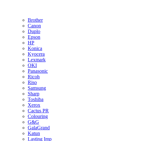
Brother
Canon
Duplo
Epson
HP
Konica
Kyocera
Lexmark
OKI
Panasonic
Ricoh
Riso
Samsung
Sharp
Toshiba
Xerox
Cactus PR
Colouring
G&G
GalaGrand
Katun
Lasting Imp