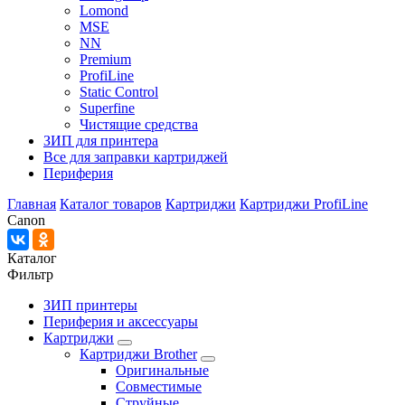
Lomond
MSE
NN
Premium
ProfiLine
Static Control
Superfine
Чистящие средства
ЗИП для принтера
Все для заправки картриджей
Периферия
Главная
Каталог товаров
Картриджи
Картриджи ProfiLine
Canon
Каталог
Фильтр
ЗИП принтеры
Периферия и аксессуары
Картриджи
Картриджи Brother
Оригинальные
Совместимые
Струйные