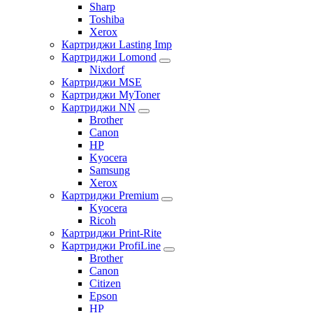
Sharp
Toshiba
Xerox
Картриджи Lasting Imp
Картриджи Lomond
Nixdorf
Картриджи MSE
Картриджи MyToner
Картриджи NN
Brother
Canon
HP
Kyocera
Samsung
Xerox
Картриджи Premium
Kyocera
Ricoh
Картриджи Print-Rite
Картриджи ProfiLine
Brother
Canon
Citizen
Epson
HP