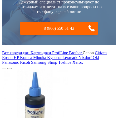
Дежурный специалист проконсультирует по
картриджам и ответит на все ваши вопросы по
телефону горячей линии
8 (800) 550-51-42
Все картриджи Картриджи ProfiLine
Brother
Canon
Citizen
Epson
HP
Konica Minolta
Kyocera
Lexmark
Nixdorf
Oki
Panasonic
Ricoh
Samsung
Sharp
Toshiba
Xerox