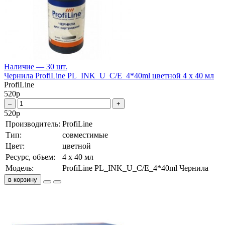
Наличие — 30 шт.
Чернила ProfiLine PL_INK_U_C/E_4*40ml цветной 4 x 40 мл
ProfiLine
520
р
–
+
520
р
Производитель:
ProfiLine
Тип:
совместимые
Цвет:
цветной
Ресурс, объем:
4 x 40 мл
Модель:
ProfiLine PL_INK_U_C/E_4*40ml Чернила
в корзину