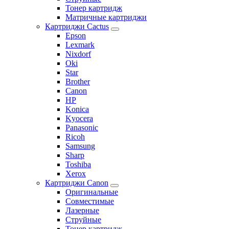
Тонер картридж
Матричные картриджи
Картриджи Cactus
Epson
Lexmark
Nixdorf
Oki
Star
Brother
Canon
HP
Konica
Kyocera
Panasonic
Ricoh
Samsung
Sharp
Toshiba
Xerox
Картриджи Canon
Оригинальные
Совместимые
Лазерные
Струйные
Тонер картридж