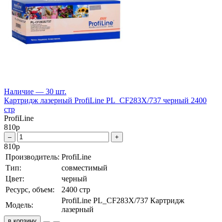
Наличие — 30 шт.
Картридж лазерный ProfiLine PL_CF283X/737 черный 2400
стр
ProfiLine
810
р
–
+
810
р
Производитель:
ProfiLine
Тип:
совместимый
Цвет:
черный
Ресурс, объем:
2400 стр
ProfiLine PL_CF283X/737 Картридж
Модель:
лазерный
в корзину