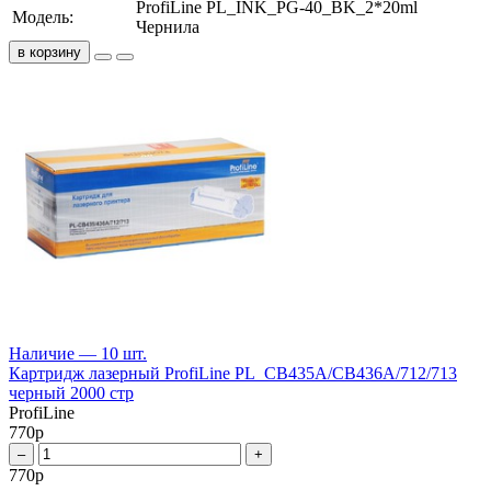
ProfiLine PL_INK_PG-40_BK_2*20ml
Модель:
Чернила
в корзину
Наличие — 10 шт.
Картридж лазерный ProfiLine PL_CB435A/CB436A/712/713
черный 2000 стр
ProfiLine
770
р
–
+
770
р