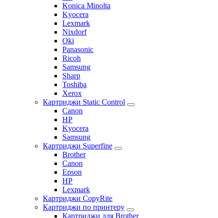
Konica Minolta
Kyocera
Lexmark
Nixdorf
Oki
Panasonic
Ricoh
Samsung
Sharp
Toshiba
Xerox
Картриджи Static Control
Canon
HP
Kyocera
Samsung
Картриджи Superfine
Brother
Canon
Epson
HP
Lexmark
Картриджи CopyRite
Картриджи по принтеру
Картриджи для Brother