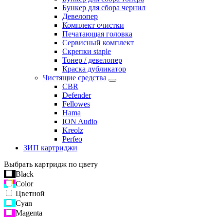
Бункер для сбора чернил
Девелопер
Комплект очистки
Печатающая головка
Сервисный комплект
Скрепки staple
Тонер / девелопер
Краска дубликатор
Чистящие средства
CBR
Defender
Fellowes
Hama
ION Audio
Kreolz
Perfeo
ЗИП картриджи
Выбрать картридж по цвету
Black
Color
Цветной
Cyan
Magenta