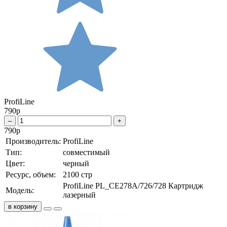
ProfiLine
790
р
–
+
790
р
Производитель:
ProfiLine
Тип:
совместимый
Цвет:
черный
Ресурс, объем:
2100 стр
ProfiLine PL_CE278A/726/728 Картридж
Модель:
лазерный
в корзину