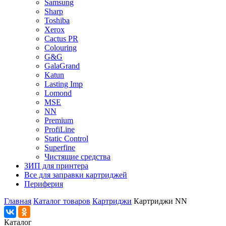
Samsung
Sharp
Toshiba
Xerox
Cactus PR
Colouring
G&G
GalaGrand
Katun
Lasting Imp
Lomond
MSE
NN
Premium
ProfiLine
Static Control
Superfine
Чистящие средства
ЗИП для принтера
Все для заправки картриджей
Периферия
Главная
Каталог товаров
Картриджи
Картриджи NN
Каталог