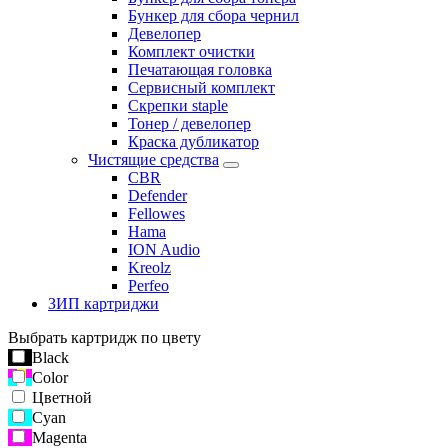
Бункер для сбора чернил
Девелопер
Комплект очистки
Печатающая головка
Сервисный комплект
Скрепки staple
Тонер / девелопер
Краска дубликатор
Чистящие средства
CBR
Defender
Fellowes
Hama
ION Audio
Kreolz
Perfeo
ЗИП картриджи
Выбрать картридж по цвету
Black
Color
Цветной
Cyan
Magenta