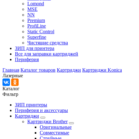
Lomond
MSE
NN
Premium
ProfiLine
Static Control
Superfine
Чистящие средства
ЗИП для принтера
Все для заправки картриджей
Периферия
Главная
Каталог товаров
Картриджи
Картриджи Konica
Лазерные
Каталог
Фильтр
ЗИП принтеры
Периферия и аксессуары
Картриджи
Картриджи Brother
Оригинальные
Совместимые
Струйные