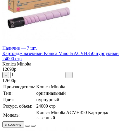
Наличие — 7 шт.
Картридж лазерный Konica Minolta ACVH350 пурпурный
24000 стр
Konica Minolta
12690
р
–
+
12690
р
Производитель:
Konica Minolta
Тип:
оригинальный
Цвет:
пурпурный
Ресурс, объем:
24000 стр
Konica Minolta ACVH350 Картридж
Модель:
лазерный
в корзину