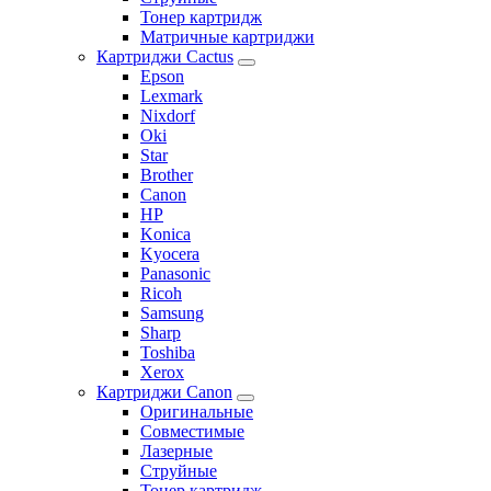
Тонер картридж
Матричные картриджи
Картриджи Cactus
Epson
Lexmark
Nixdorf
Oki
Star
Brother
Canon
HP
Konica
Kyocera
Panasonic
Ricoh
Samsung
Sharp
Toshiba
Xerox
Картриджи Canon
Оригинальные
Совместимые
Лазерные
Струйные
Тонер картридж