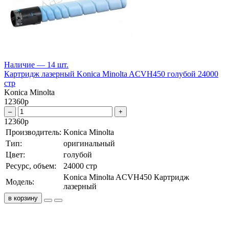
Наличие — 14 шт.
Картридж лазерный Konica Minolta ACVH450 голубой 24000
стр
Konica Minolta
12360
р
–
+
12360
р
Производитель:
Konica Minolta
Тип:
оригинальный
Цвет:
голубой
Ресурс, объем:
24000 стр
Konica Minolta ACVH450 Картридж
Модель:
лазерный
в корзину