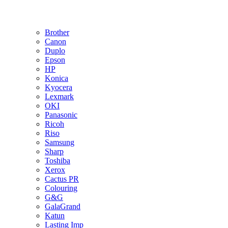
Brother
Canon
Duplo
Epson
HP
Konica
Kyocera
Lexmark
OKI
Panasonic
Ricoh
Riso
Samsung
Sharp
Toshiba
Xerox
Cactus PR
Colouring
G&G
GalaGrand
Katun
Lasting Imp