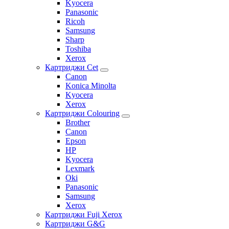
Kyocera
Panasonic
Ricoh
Samsung
Sharp
Toshiba
Xerox
Картриджи Cet
Canon
Konica Minolta
Kyocera
Xerox
Картриджи Colouring
Brother
Canon
Epson
HP
Kyocera
Lexmark
Oki
Panasonic
Samsung
Xerox
Картриджи Fuji Xerox
Картриджи G&G