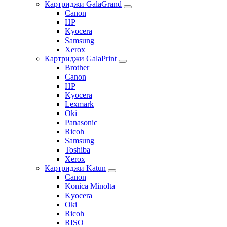
Картриджи GalaGrand
Canon
HP
Kyocera
Samsung
Xerox
Картриджи GalaPrint
Brother
Canon
HP
Kyocera
Lexmark
Oki
Panasonic
Ricoh
Samsung
Toshiba
Xerox
Картриджи Katun
Canon
Konica Minolta
Kyocera
Oki
Ricoh
RISO