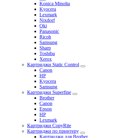
Konica Minolta
Kyocera
Lexmark
Nixdorf
Oki
Panasonic
Ricoh
Samsung
Sharp
Toshiba
Xerox
Картриджи Static Control
Canon
HP
Kyocera
Samsung
Картриджи Superfine
Brother
Canon
Epson
HP
Lexmark
Картриджи CopyRite
Картриджи по принтеру
Картриджи для Brother