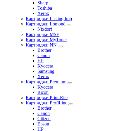
Sharp
Toshiba
Xerox
Картриджи Lasting Imp
Картриджи Lomond
Nixdorf
Картриджи MSE
Картриджи MyToner
Картриджи NN
Brother
Canon
HP
Kyocera
Samsung
Xerox
Картриджи Premium
Kyocera
Ricoh
Картриджи Print-Rite
Картриджи ProfiLine
Brother
Canon
Citizen
Epson
HP