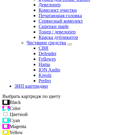
Девелопер
Комплект очистки
Печатающая головка
Сервисный комплект
Скрепки staple
Тонер / девелопер
Краска дубликатор
Чистящие средства
CBR
Defender
Fellowes
Hama
ION Audio
Kreolz
Perfeo
ЗИП картриджи
Выбрать картридж по цвету
Black
Color
Цветной
Cyan
Magenta
Yellow