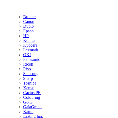
Brother
Canon
Duplo
Epson
HP
Konica
Kyocera
Lexmark
OKI
Panasonic
Ricoh
Riso
Samsung
Sharp
Toshiba
Xerox
Cactus PR
Colouring
G&G
GalaGrand
Katun
Lasting Imp