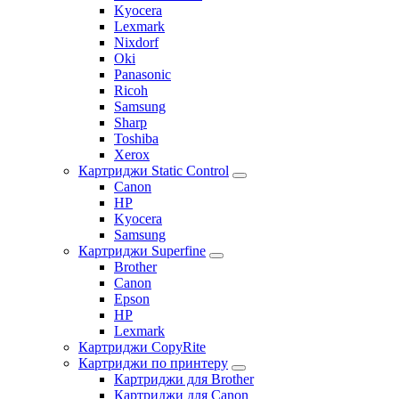
Kyocera
Lexmark
Nixdorf
Oki
Panasonic
Ricoh
Samsung
Sharp
Toshiba
Xerox
Картриджи Static Control
Canon
HP
Kyocera
Samsung
Картриджи Superfine
Brother
Canon
Epson
HP
Lexmark
Картриджи CopyRite
Картриджи по принтеру
Картриджи для Brother
Картриджи для Canon