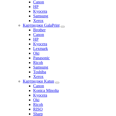
Canon
HP
Kyocera
Samsung
Xerox
Картриджи GalaPrint
Brother
Canon
HP
Kyocera
Lexmark
Oki
Panasonic
Ricoh
Samsung
Toshiba
Xerox
Картриджи Katun
Canon
Konica Minolta
Kyocera
Oki
Ricoh
RISO
Sharp