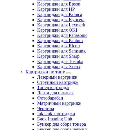
Картриджи для Epson
Картриджи для HP
Картриджи для Konica
Картриджи для Kyocera
Картриджи для Lexmark
Картриджи для OKI
Картриджи для Panasonic
Картриджи для Pantum
Картриджи для Ricoh
Картриджи для Samsung
Картриджи для Sharp
Картриджи для Toshiba
Картриджи для Xerox
Картриджи по типу
Лазерный картридж
Струйный картридж
Тонер картридж
Лента для наклеек
Фотобарабан
Матричный картридж
Чернила
Ink tank картриджи
Блок Imaging Unit
Бункер для сбора тонера
Бункер для сбора чернил