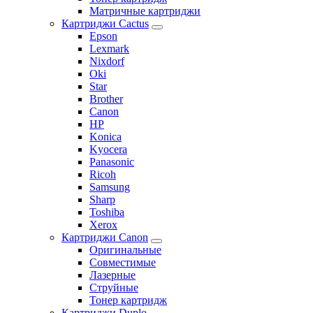
Матричные картриджи
Картриджи Cactus
Epson
Lexmark
Nixdorf
Oki
Star
Brother
Canon
HP
Konica
Kyocera
Panasonic
Ricoh
Samsung
Sharp
Toshiba
Xerox
Картриджи Canon
Оригинальные
Совместимые
Лазерные
Струйные
Тонер картридж
Картриджи Duplo