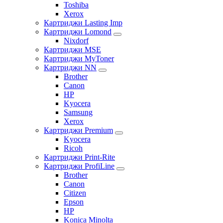
Toshiba
Xerox
Картриджи Lasting Imp
Картриджи Lomond
Nixdorf
Картриджи MSE
Картриджи MyToner
Картриджи NN
Brother
Canon
HP
Kyocera
Samsung
Xerox
Картриджи Premium
Kyocera
Ricoh
Картриджи Print-Rite
Картриджи ProfiLine
Brother
Canon
Citizen
Epson
HP
Konica Minolta