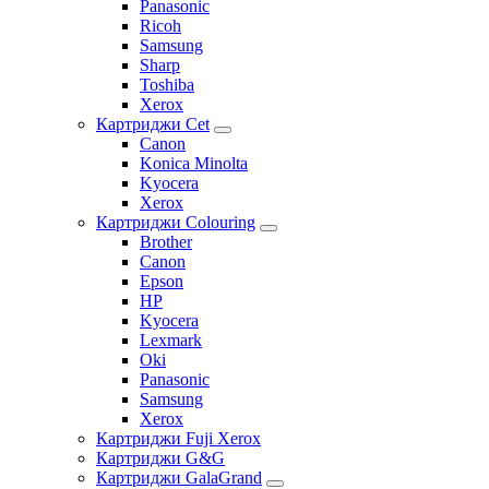
Panasonic
Ricoh
Samsung
Sharp
Toshiba
Xerox
Картриджи Cet
Canon
Konica Minolta
Kyocera
Xerox
Картриджи Colouring
Brother
Canon
Epson
HP
Kyocera
Lexmark
Oki
Panasonic
Samsung
Xerox
Картриджи Fuji Xerox
Картриджи G&G
Картриджи GalaGrand