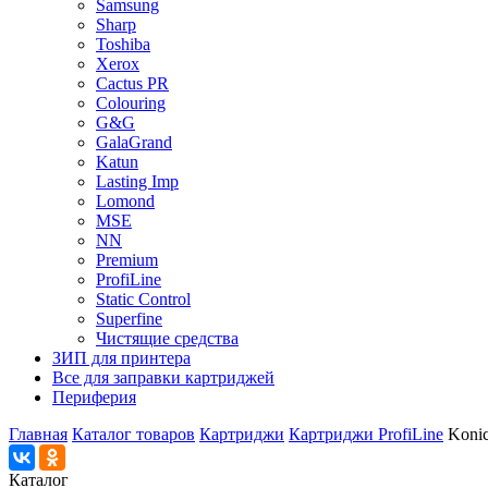
Samsung
Sharp
Toshiba
Xerox
Cactus PR
Colouring
G&G
GalaGrand
Katun
Lasting Imp
Lomond
MSE
NN
Premium
ProfiLine
Static Control
Superfine
Чистящие средства
ЗИП для принтера
Все для заправки картриджей
Периферия
Главная
Каталог товаров
Картриджи
Картриджи ProfiLine
Konic
Каталог