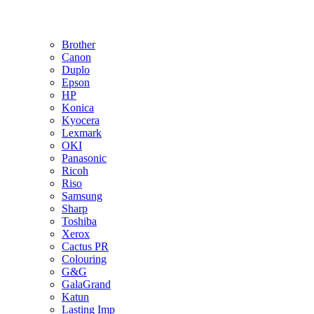
Brother
Canon
Duplo
Epson
HP
Konica
Kyocera
Lexmark
OKI
Panasonic
Ricoh
Riso
Samsung
Sharp
Toshiba
Xerox
Cactus PR
Colouring
G&G
GalaGrand
Katun
Lasting Imp