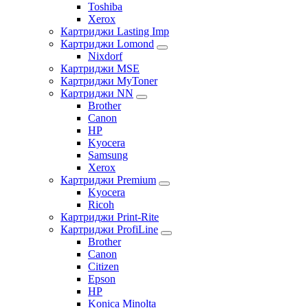
Toshiba
Xerox
Картриджи Lasting Imp
Картриджи Lomond
Nixdorf
Картриджи MSE
Картриджи MyToner
Картриджи NN
Brother
Canon
HP
Kyocera
Samsung
Xerox
Картриджи Premium
Kyocera
Ricoh
Картриджи Print-Rite
Картриджи ProfiLine
Brother
Canon
Citizen
Epson
HP
Konica Minolta