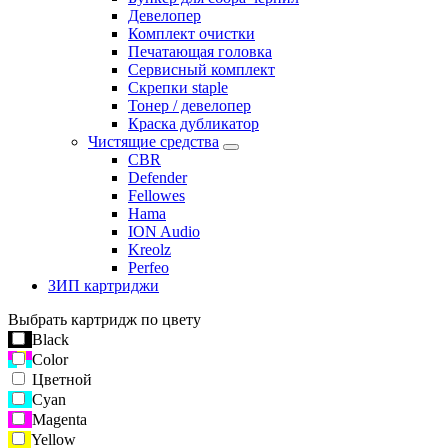
Девелопер
Комплект очистки
Печатающая головка
Сервисный комплект
Скрепки staple
Тонер / девелопер
Краска дубликатор
Чистящие средства
CBR
Defender
Fellowes
Hama
ION Audio
Kreolz
Perfeo
ЗИП картриджи
Выбрать картридж по цвету
Black
Color
Цветной
Cyan
Magenta
Yellow