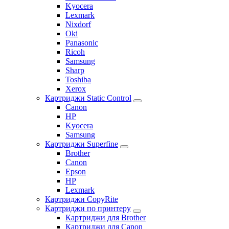
Kyocera
Lexmark
Nixdorf
Oki
Panasonic
Ricoh
Samsung
Sharp
Toshiba
Xerox
Картриджи Static Control
Canon
HP
Kyocera
Samsung
Картриджи Superfine
Brother
Canon
Epson
HP
Lexmark
Картриджи CopyRite
Картриджи по принтеру
Картриджи для Brother
Картриджи для Canon