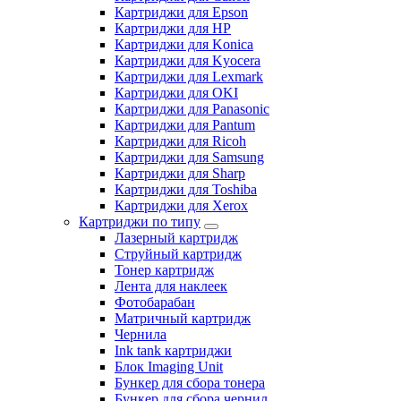
Картриджи для Epson
Картриджи для HP
Картриджи для Konica
Картриджи для Kyocera
Картриджи для Lexmark
Картриджи для OKI
Картриджи для Panasonic
Картриджи для Pantum
Картриджи для Ricoh
Картриджи для Samsung
Картриджи для Sharp
Картриджи для Toshiba
Картриджи для Xerox
Картриджи по типу
Лазерный картридж
Струйный картридж
Тонер картридж
Лента для наклеек
Фотобарабан
Матричный картридж
Чернила
Ink tank картриджи
Блок Imaging Unit
Бункер для сбора тонера
Бункер для сбора чернил