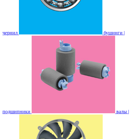
чернил
бушинги |
подшипники
валы |