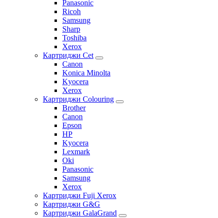
Panasonic
Ricoh
Samsung
Sharp
Toshiba
Xerox
Картриджи Cet
Canon
Konica Minolta
Kyocera
Xerox
Картриджи Colouring
Brother
Canon
Epson
HP
Kyocera
Lexmark
Oki
Panasonic
Samsung
Xerox
Картриджи Fuji Xerox
Картриджи G&G
Картриджи GalaGrand