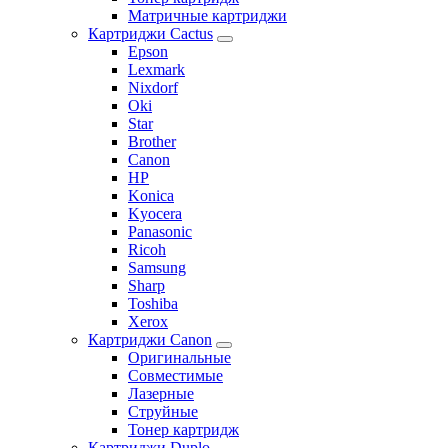
Матричные картриджи
Картриджи Cactus
Epson
Lexmark
Nixdorf
Oki
Star
Brother
Canon
HP
Konica
Kyocera
Panasonic
Ricoh
Samsung
Sharp
Toshiba
Xerox
Картриджи Canon
Оригинальные
Совместимые
Лазерные
Струйные
Тонер картридж
Картриджи Duplo