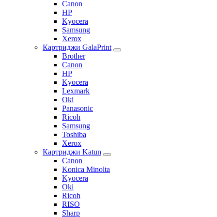
Canon
HP
Kyocera
Samsung
Xerox
Картриджи GalaPrint
Brother
Canon
HP
Kyocera
Lexmark
Oki
Panasonic
Ricoh
Samsung
Toshiba
Xerox
Картриджи Katun
Canon
Konica Minolta
Kyocera
Oki
Ricoh
RISO
Sharp