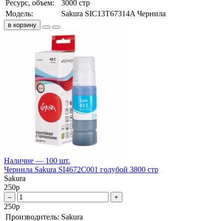
Ресурс, объем:
3000 стр
Модель:
Sakura SIC13T67314A Чернила
в корзину
Наличие — 100 шт.
Чернила Sakura SI4672C001 голубой 3800 стр
Sakura
250
р
–
+
250
р
Производитель:
Sakura