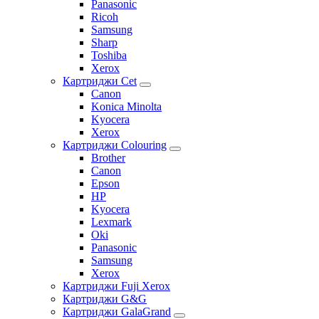
Panasonic
Ricoh
Samsung
Sharp
Toshiba
Xerox
Картриджи Cet
Canon
Konica Minolta
Kyocera
Xerox
Картриджи Colouring
Brother
Canon
Epson
HP
Kyocera
Lexmark
Oki
Panasonic
Samsung
Xerox
Картриджи Fuji Xerox
Картриджи G&G
Картриджи GalaGrand