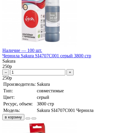
Наличие — 100 шт.
Чернила Sakura SI4707C001 серый 3800 стр
Sakura
250
р
–
+
250
р
Производитель:
Sakura
Тип:
совместимые
Цвет:
серый
Ресурс, объем:
3800 стр
Модель:
Sakura SI4707C001 Чернила
в корзину