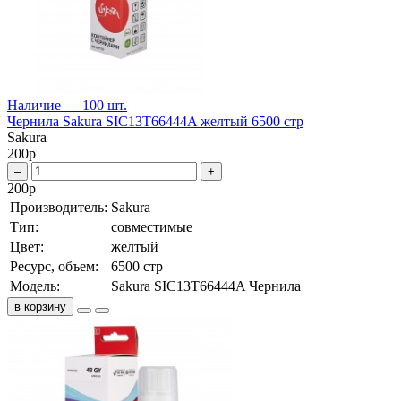
Наличие — 100 шт.
Чернила Sakura SIC13T66444A желтый 6500 стр
Sakura
200
р
–
+
200
р
Производитель:
Sakura
Тип:
совместимые
Цвет:
желтый
Ресурс, объем:
6500 стр
Модель:
Sakura SIC13T66444A Чернила
в корзину