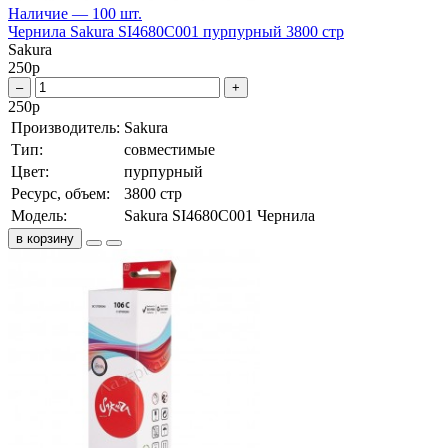
Наличие — 100 шт.
Чернила Sakura SI4680C001 пурпурный 3800 стр
Sakura
250
р
–
+
250
р
Производитель:
Sakura
Тип:
совместимые
Цвет:
пурпурный
Ресурс, объем:
3800 стр
Модель:
Sakura SI4680C001 Чернила
в корзину