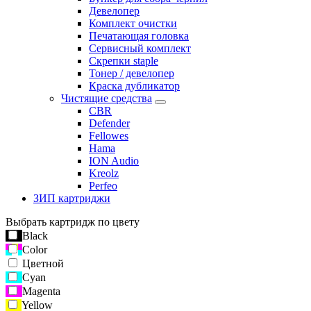
Девелопер
Комплект очистки
Печатающая головка
Сервисный комплект
Скрепки staple
Тонер / девелопер
Краска дубликатор
Чистящие средства
CBR
Defender
Fellowes
Hama
ION Audio
Kreolz
Perfeo
ЗИП картриджи
Выбрать картридж по цвету
Black
Color
Цветной
Cyan
Magenta
Yellow