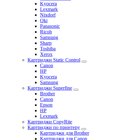
Kyocera
Lexmark
Nixdorf
Oki
Panasonic
Ricoh
Samsung
Sharp
Toshiba
Xerox
Картриджи Static Control
Canon
HP
Kyocera
Samsung
Картриджи Superfine
Brother
Canon
Epson
HP
Lexmark
Картриджи CopyRite
Картриджи по принтеру
Картриджи для Brother
Картриджи для Canon