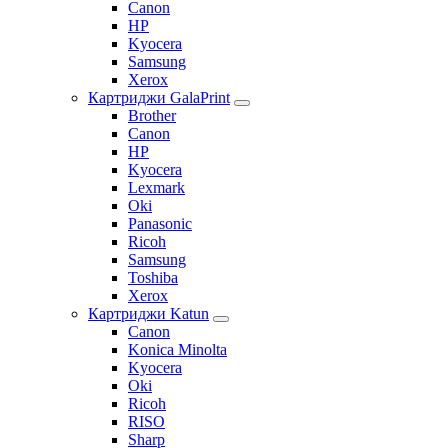
Canon
HP
Kyocera
Samsung
Xerox
Картриджи GalaPrint
Brother
Canon
HP
Kyocera
Lexmark
Oki
Panasonic
Ricoh
Samsung
Toshiba
Xerox
Картриджи Katun
Canon
Konica Minolta
Kyocera
Oki
Ricoh
RISO
Sharp