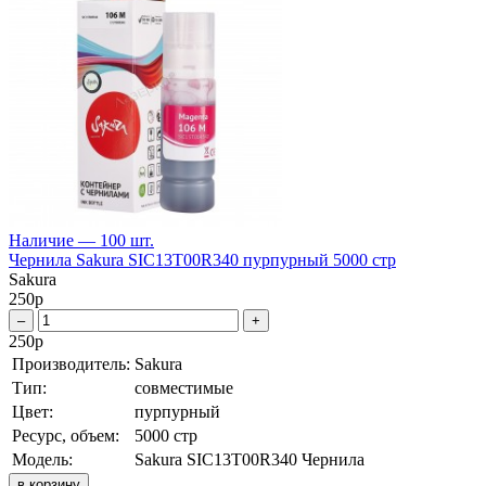
Наличие — 100 шт.
Чернила Sakura SIC13T00R340 пурпурный 5000 стр
Sakura
250
р
–
+
250
р
Производитель:
Sakura
Тип:
совместимые
Цвет:
пурпурный
Ресурс, объем:
5000 стр
Модель:
Sakura SIC13T00R340 Чернила
в корзину