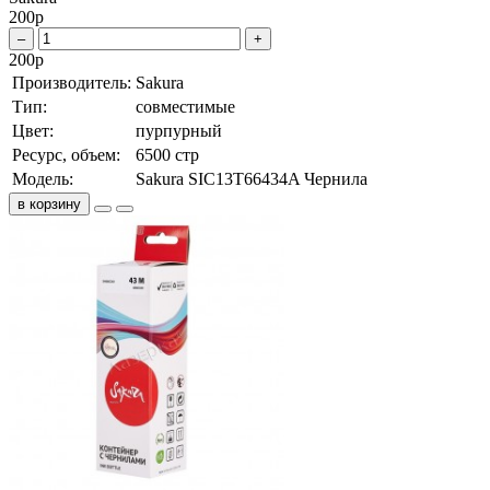
200
р
–
+
200
р
Производитель:
Sakura
Тип:
совместимые
Цвет:
пурпурный
Ресурс, объем:
6500 стр
Модель:
Sakura SIC13T66434A Чернила
в корзину