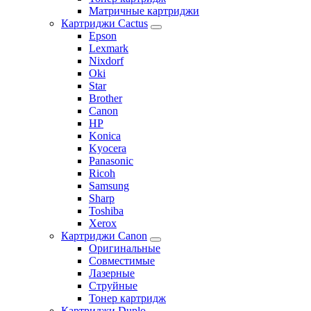
Матричные картриджи
Картриджи Cactus
Epson
Lexmark
Nixdorf
Oki
Star
Brother
Canon
HP
Konica
Kyocera
Panasonic
Ricoh
Samsung
Sharp
Toshiba
Xerox
Картриджи Canon
Оригинальные
Совместимые
Лазерные
Струйные
Тонер картридж
Картриджи Duplo