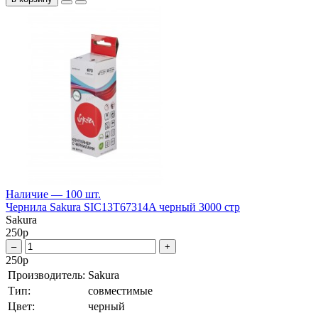
Наличие — 100 шт.
Чернила Sakura SIC13T67314A черный 3000 стр
Sakura
250
р
–
+
250
р
Производитель:
Sakura
Тип:
совместимые
Цвет:
черный