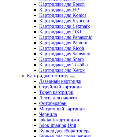
Картриджи для Epson
Картриджи для HP
Картриджи для Konica
Картриджи для Kyocera
Картриджи для Lexmark
Картриджи для OKI
Картриджи для Panasonic
Картриджи для Pantum
Картриджи для Ricoh
Картриджи для Samsung
Картриджи для Sharp
Картриджи для Toshiba
Картриджи для Xerox
Картриджи по типу
Лазерный картридж
Струйный картридж
Тонер картридж
Лента для наклеек
Фотобарабан
Матричный картридж
Чернила
Ink tank картриджи
Блок Imaging Unit
Бункер для сбора тонера
Бункер для сбора чернил