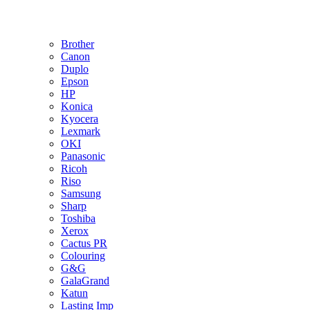
Brother
Canon
Duplo
Epson
HP
Konica
Kyocera
Lexmark
OKI
Panasonic
Ricoh
Riso
Samsung
Sharp
Toshiba
Xerox
Cactus PR
Colouring
G&G
GalaGrand
Katun
Lasting Imp