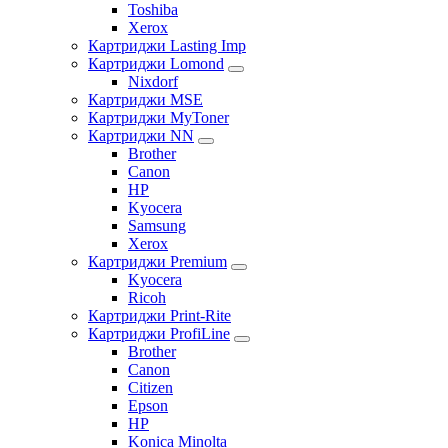
Toshiba
Xerox
Картриджи Lasting Imp
Картриджи Lomond
Nixdorf
Картриджи MSE
Картриджи MyToner
Картриджи NN
Brother
Canon
HP
Kyocera
Samsung
Xerox
Картриджи Premium
Kyocera
Ricoh
Картриджи Print-Rite
Картриджи ProfiLine
Brother
Canon
Citizen
Epson
HP
Konica Minolta