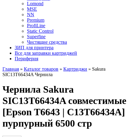
Lomond
MSE
NN
Premium
ProfiLine
Static Control
Superfine
Чистящие средства
ЗИП для принтера
Все для заправки картриджей
Периферия
Главная
»
Каталог товаров
»
Картриджи
»
Sakura
SIC13T66434A Чернила
Чернила Sakura
SIC13T66434A совместимые
[Epson T6643 | C13T66434A]
пурпурный 6500 стр