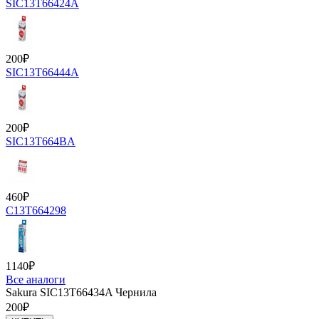
SIC13T66424A
200
₽
SIC13T66444A
200
₽
SIC13T664BA
460
₽
C13T664298
1140
₽
Все аналоги
Sakura SIC13T66434A Чернила
200
₽