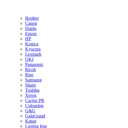
Brother
Canon
Duplo
Epson
HP
Konica
Kyocera
Lexmark
OKI
Panasonic
Ricoh
Riso
Samsung
Sharp
Toshiba
Xerox
Cactus PR
Colouring
G&G
GalaGrand
Katun
Lasting Imp