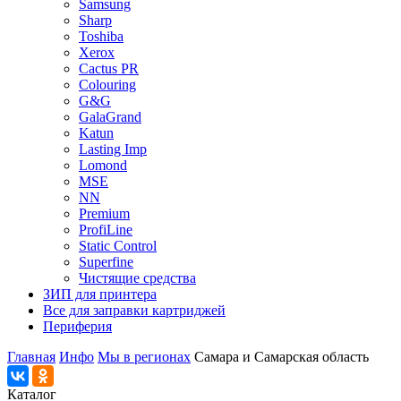
Samsung
Sharp
Toshiba
Xerox
Cactus PR
Colouring
G&G
GalaGrand
Katun
Lasting Imp
Lomond
MSE
NN
Premium
ProfiLine
Static Control
Superfine
Чистящие средства
ЗИП для принтера
Все для заправки картриджей
Периферия
Главная
Инфо
Мы в регионах
Самара и Самарская область
Каталог