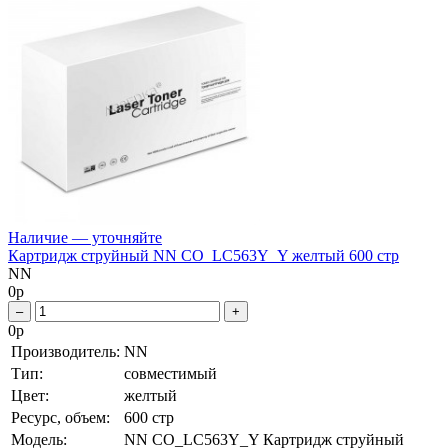
Наличие — уточняйте
Картридж струйный NN CO_LC563Y_Y желтый 600 стр
NN
0
р
–
+
0
р
Производитель:
NN
Тип:
совместимый
Цвет:
желтый
Ресурс, объем:
600 стр
Модель:
NN CO_LC563Y_Y Картридж струйный