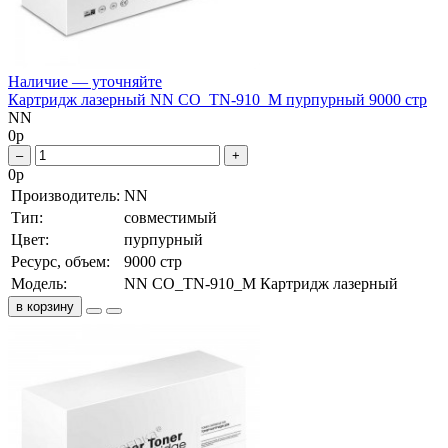
Наличие — уточняйте
Картридж лазерный NN CO_TN-910_M пурпурный 9000 стр
NN
0
р
–
+
0
р
Производитель:
NN
Тип:
совместимый
Цвет:
пурпурный
Ресурс, объем:
9000 стр
Модель:
NN CO_TN-910_M Картридж лазерный
в корзину