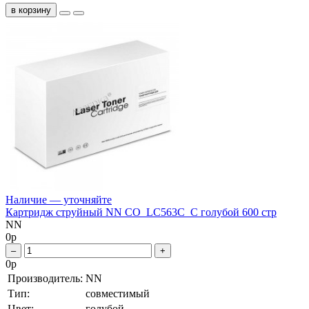
в корзину
Наличие — уточняйте
Картридж струйный NN CO_LC563C_C голубой 600 стр
NN
0
р
–
+
0
р
Производитель:
NN
Тип:
совместимый
Цвет:
голубой