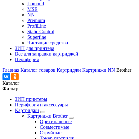
Lomond
MSE
NN
Premium
ProfiLine
Static Control
Superfine
Чистящие средства
ЗИП для принтера
Все для заправки картриджей
Периферия
Главная
Каталог товаров
Картриджи
Картриджи NN
Brother
Каталог
Фильтр
ЗИП принтеры
Периферия и аксессуары
Картриджи
Картриджи Brother
Оригинальные
Совместимые
Струйные
Тонер картридж