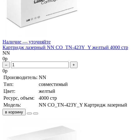
Наличие — уточняйте
Картридж лазерный NN CO_TN-423Y_Y желтый 4000 стр
NN
0
р
–
+
0
р
Производитель:
NN
Тип:
совместимый
Цвет:
желтый
Ресурс, объем:
4000 стр
Модель:
NN CO_TN-423Y_Y Картридж лазерный
в корзину