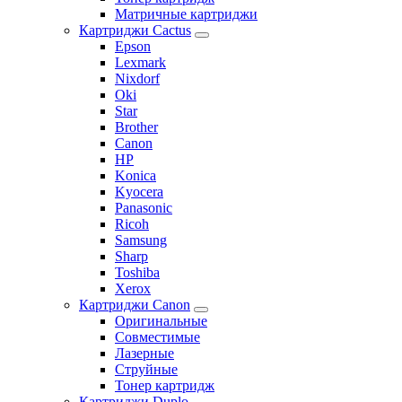
Матричные картриджи
Картриджи Cactus
Epson
Lexmark
Nixdorf
Oki
Star
Brother
Canon
HP
Konica
Kyocera
Panasonic
Ricoh
Samsung
Sharp
Toshiba
Xerox
Картриджи Canon
Оригинальные
Совместимые
Лазерные
Струйные
Тонер картридж
Картриджи Duplo