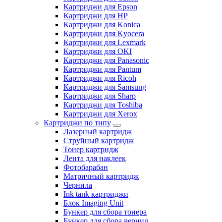
Картриджи для Epson
Картриджи для HP
Картриджи для Konica
Картриджи для Kyocera
Картриджи для Lexmark
Картриджи для OKI
Картриджи для Panasonic
Картриджи для Pantum
Картриджи для Ricoh
Картриджи для Samsung
Картриджи для Sharp
Картриджи для Toshiba
Картриджи для Xerox
Картриджи по типу
Лазерный картридж
Струйный картридж
Тонер картридж
Лента для наклеек
Фотобарабан
Матричный картридж
Чернила
Ink tank картриджи
Блок Imaging Unit
Бункер для сбора тонера
Бункер для сбора чернил