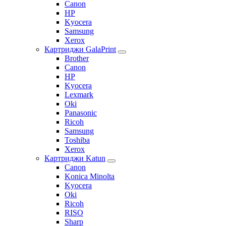
Canon
HP
Kyocera
Samsung
Xerox
Картриджи GalaPrint
Brother
Canon
HP
Kyocera
Lexmark
Oki
Panasonic
Ricoh
Samsung
Toshiba
Xerox
Картриджи Katun
Canon
Konica Minolta
Kyocera
Oki
Ricoh
RISO
Sharp