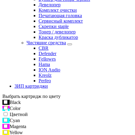
Девелопер
Комплект очистки
Печатающая головка
Сервисный комплект
Скрепки staple
Тонер / девелопер
Краска дубликатор
Чистящие средства
CBR
Defender
Fellowes
Hama
ION Audio
Kreolz
Perfeo
ЗИП картриджи
Выбрать картридж по цвету
Black
Color
Цветной
Cyan
Magenta
Yellow