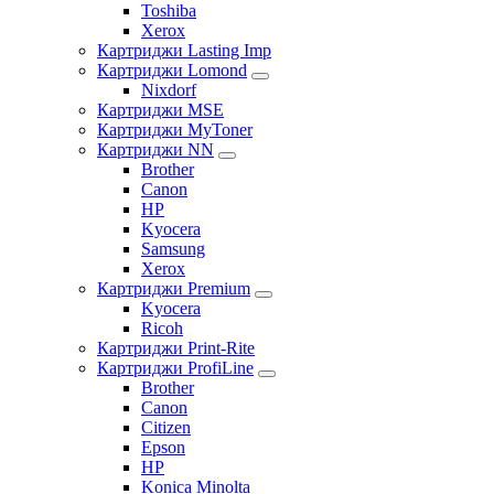
Toshiba
Xerox
Картриджи Lasting Imp
Картриджи Lomond
Nixdorf
Картриджи MSE
Картриджи MyToner
Картриджи NN
Brother
Canon
HP
Kyocera
Samsung
Xerox
Картриджи Premium
Kyocera
Ricoh
Картриджи Print-Rite
Картриджи ProfiLine
Brother
Canon
Citizen
Epson
HP
Konica Minolta