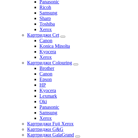
Panasonic
Ricoh
Samsung
Sharp
Toshiba
Xerox
Картриджи Cet
Canon
Konica Minolta
Kyocera
Xerox
Картриджи Colouring
Brother
Canon
Epson
HP
Kyocera
Lexmark
Oki
Panasonic
Samsung
Xerox
Картриджи Fuji Xerox
Картриджи G&G
Картриджи GalaGrand