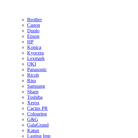
Brother
Canon
Duplo
Epson
HP
Konica
Kyocera
Lexmark
OKI
Panasonic
Ricoh
Riso
Samsung
Sharp
Toshiba
Xerox
Cactus PR
Colouring
G&G
GalaGrand
Katun
Lasting Imp