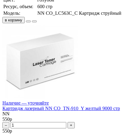
Ресурс, объем:
600 стр
Модель:
NN CO_LC563C_C Картридж струйный
в корзину
Наличие — уточняйте
Картридж лазерный NN CO_TN-910_Y желтый 9000 стр
NN
550
р
–
+
550
р