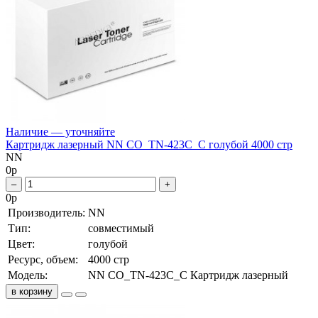
Наличие — уточняйте
Картридж лазерный NN CO_TN-423C_C голубой 4000 стр
NN
0
р
–
+
0
р
Производитель:
NN
Тип:
совместимый
Цвет:
голубой
Ресурс, объем:
4000 стр
Модель:
NN CO_TN-423C_C Картридж лазерный
в корзину