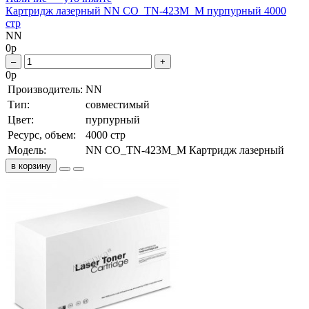
Картридж лазерный NN CO_TN-423M_M пурпурный 4000
стр
NN
0
р
–
+
0
р
Производитель:
NN
Тип:
совместимый
Цвет:
пурпурный
Ресурс, объем:
4000 стр
Модель:
NN CO_TN-423M_M Картридж лазерный
в корзину