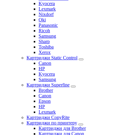
Kyocera
Lexmark
Nixdorf
Oki
Panasonic
Ricoh
Samsung
Sharp
Toshiba
Xerox
Картриджи Static Control
Canon
HP
Kyocera
Samsung
Картриджи Superfine
Brother
Canon
Epson
HP
Lexmark
Картриджи CopyRite
Картриджи по принтеру
Картриджи для Brother
Картриджи для Canon