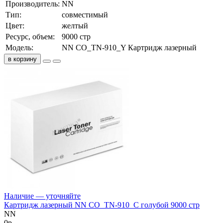
Производитель:
NN
Тип:
совместимый
Цвет:
желтый
Ресурс, объем:
9000 стр
Модель:
NN CO_TN-910_Y Картридж лазерный
в корзину
Наличие — уточняйте
Картридж лазерный NN CO_TN-910_C голубой 9000 стр
NN
0
р