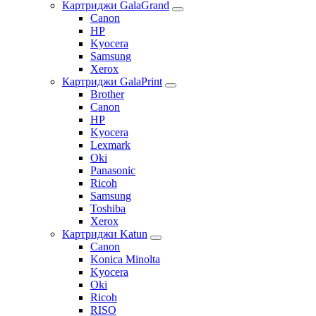
Картриджи GalaGrand
Canon
HP
Kyocera
Samsung
Xerox
Картриджи GalaPrint
Brother
Canon
HP
Kyocera
Lexmark
Oki
Panasonic
Ricoh
Samsung
Toshiba
Xerox
Картриджи Katun
Canon
Konica Minolta
Kyocera
Oki
Ricoh
RISO