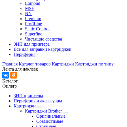
Lomond
MSE
NN
Premium
ProfiLine
Static Control
Superfine
Чистящие средства
ЗИП для принтера
Все для заправки картриджей
Периферия
Главная
Каталог товаров
Картриджи
Картриджи по типу
Лента для наклеек
Каталог
Фильтр
ЗИП принтеры
Периферия и аксессуары
Картриджи
Картриджи Brother
Оригинальные
Совместимые
Струйные