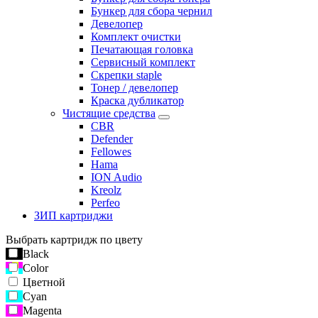
Бункер для сбора чернил
Девелопер
Комплект очистки
Печатающая головка
Сервисный комплект
Скрепки staple
Тонер / девелопер
Краска дубликатор
Чистящие средства
CBR
Defender
Fellowes
Hama
ION Audio
Kreolz
Perfeo
ЗИП картриджи
Выбрать картридж по цвету
Black
Color
Цветной
Cyan
Magenta