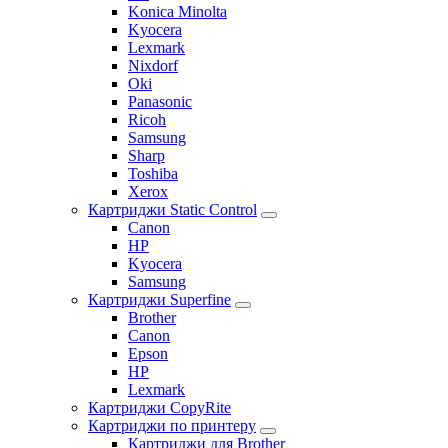
Konica Minolta
Kyocera
Lexmark
Nixdorf
Oki
Panasonic
Ricoh
Samsung
Sharp
Toshiba
Xerox
Картриджи Static Control
Canon
HP
Kyocera
Samsung
Картриджи Superfine
Brother
Canon
Epson
HP
Lexmark
Картриджи CopyRite
Картриджи по принтеру
Картриджи для Brother