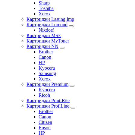
Sharp
Toshiba
Xerox
Картриджи Lasting Imp
Картриджи Lomond
Nixdorf
Картриджи MSE
Картриджи MyToner
Картриджи NN
Brother
Canon
HP
Kyocera
Samsung
Xerox
Картриджи Premium
Kyocera
Ricoh
Картриджи Print-Rite
Картриджи ProfiLine
Brother
Canon
Citizen
Epson
HP