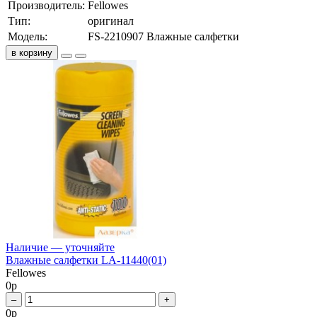
Производитель:
Fellowes
Тип:
оригинал
Модель:
FS-2210907 Влажные салфетки
в корзину
Наличие — уточняйте
Влажные салфетки LA-11440(01)
Fellowes
0
р
–
+
0
р