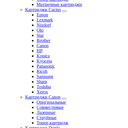
Матричные картриджи
Картриджи Cactus
Epson
Lexmark
Nixdorf
Oki
Star
Brother
Canon
HP
Konica
Kyocera
Panasonic
Ricoh
Samsung
Sharp
Toshiba
Xerox
Картриджи Canon
Оригинальные
Совместимые
Лазерные
Струйные
Тонер картридж
Картриджи Duplo