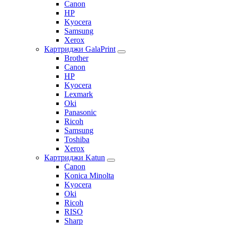
Canon
HP
Kyocera
Samsung
Xerox
Картриджи GalaPrint
Brother
Canon
HP
Kyocera
Lexmark
Oki
Panasonic
Ricoh
Samsung
Toshiba
Xerox
Картриджи Katun
Canon
Konica Minolta
Kyocera
Oki
Ricoh
RISO
Sharp