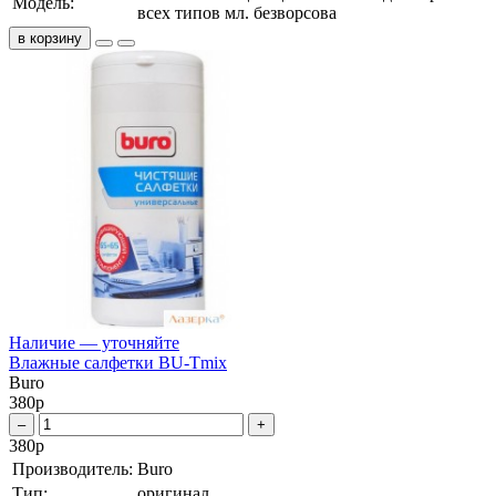
Модель:
всех типов мл. безворсова
в корзину
Наличие — уточняйте
Влажные салфетки BU-Tmix
Buro
380
р
–
+
380
р
Производитель:
Buro
Тип:
оригинал