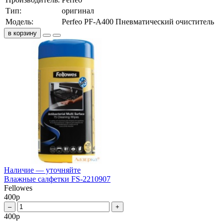
Тип:
оригинал
Модель:
Perfeo PF-A400 Пневматический очиститель
в корзину
Наличие — уточняйте
Влажные салфетки FS-2210907
Fellowes
400
р
–
+
400
р