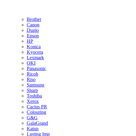
Brother
Canon
Duplo
Epson
HP
Konica
Kyocera
Lexmark
OKI
Panasonic
Ricoh
Riso
Samsung
Sharp
Toshiba
Xerox
Cactus PR
Colouring
G&G
GalaGrand
Katun
Lasting Imp