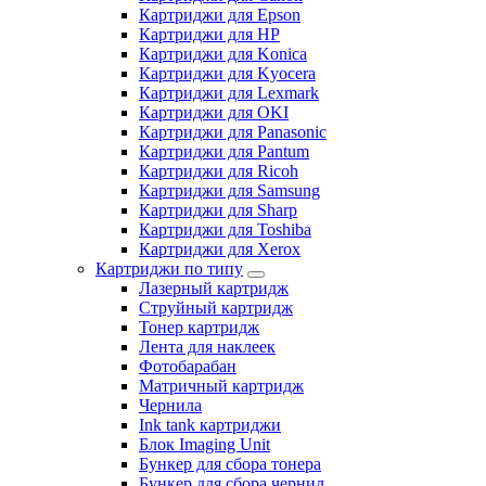
Картриджи для Epson
Картриджи для HP
Картриджи для Konica
Картриджи для Kyocera
Картриджи для Lexmark
Картриджи для OKI
Картриджи для Panasonic
Картриджи для Pantum
Картриджи для Ricoh
Картриджи для Samsung
Картриджи для Sharp
Картриджи для Toshiba
Картриджи для Xerox
Картриджи по типу
Лазерный картридж
Струйный картридж
Тонер картридж
Лента для наклеек
Фотобарабан
Матричный картридж
Чернила
Ink tank картриджи
Блок Imaging Unit
Бункер для сбора тонера
Бункер для сбора чернил