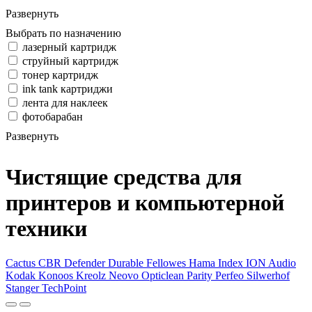
Развернуть
Выбрать по назначению
лазерный картридж
струйный картридж
тонер картридж
ink tank картриджи
лента для наклеек
фотобарабан
Развернуть
Чистящие средства для
принтеров и компьютерной
техники
Cactus
CBR
Defender
Durable
Fellowes
Hama
Index
ION Audio
Kodak
Konoos
Kreolz
Neovo
Opticlean
Parity
Perfeo
Silwerhof
Stanger
TechPoint