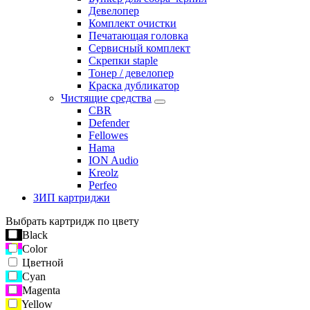
Девелопер
Комплект очистки
Печатающая головка
Сервисный комплект
Скрепки staple
Тонер / девелопер
Краска дубликатор
Чистящие средства
CBR
Defender
Fellowes
Hama
ION Audio
Kreolz
Perfeo
ЗИП картриджи
Выбрать картридж по цвету
Black
Color
Цветной
Cyan
Magenta
Yellow