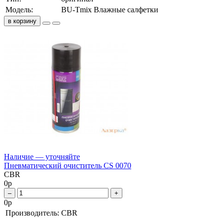
Модель:
BU-Tmix Влажные салфетки
в корзину
Наличие — уточняйте
Пневматический очиститель CS 0070
CBR
0
р
–
+
0
р
Производитель:
CBR