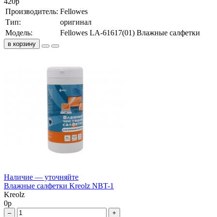
420
р
Производитель:
Fellowes
Тип:
оригинал
Модель:
Fellowes LA-61617(01) Влажные салфетки
в корзину
Наличие — уточняйте
Влажные салфетки Kreolz NBT-1
Kreolz
0
р
–
+