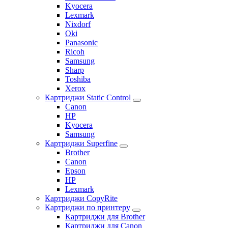
Kyocera
Lexmark
Nixdorf
Oki
Panasonic
Ricoh
Samsung
Sharp
Toshiba
Xerox
Картриджи Static Control
Canon
HP
Kyocera
Samsung
Картриджи Superfine
Brother
Canon
Epson
HP
Lexmark
Картриджи CopyRite
Картриджи по принтеру
Картриджи для Brother
Картриджи для Canon