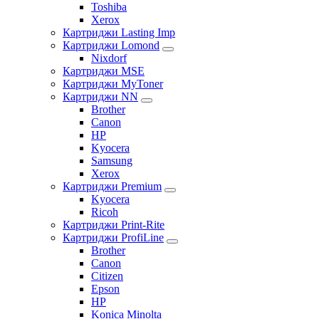
Toshiba
Xerox
Картриджи Lasting Imp
Картриджи Lomond
Nixdorf
Картриджи MSE
Картриджи MyToner
Картриджи NN
Brother
Canon
HP
Kyocera
Samsung
Xerox
Картриджи Premium
Kyocera
Ricoh
Картриджи Print-Rite
Картриджи ProfiLine
Brother
Canon
Citizen
Epson
HP
Konica Minolta