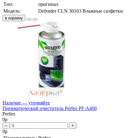
Тип:
оригинал
Модель:
Defender CLN 30103 Влажные салфетки
в корзину
Наличие — уточняйте
Пневматический очиститель Perfeo PF-A400
Perfeo
0
р
–
+
0
р
Производитель:
Perfeo