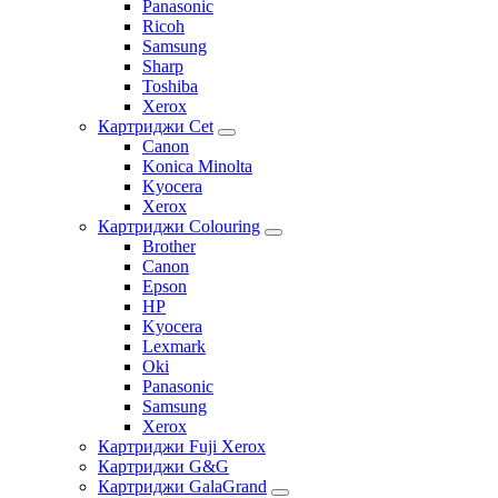
Panasonic
Ricoh
Samsung
Sharp
Toshiba
Xerox
Картриджи Cet
Canon
Konica Minolta
Kyocera
Xerox
Картриджи Colouring
Brother
Canon
Epson
HP
Kyocera
Lexmark
Oki
Panasonic
Samsung
Xerox
Картриджи Fuji Xerox
Картриджи G&G
Картриджи GalaGrand